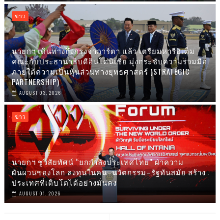
ข่าว
นายกฯ เดินทางถึงกรุงจาการ์ตา แล้ว เตรืยมหารือเต็ม
คณะกับประธานาธิบดีอินโดนิเซีย มุ่งกระชับความร่วมมือ
ภายใต้ความเป็นหุ้นส่วนทางยุทธศาสตร์ (STRATEGIC
PARTNERSHIP)
AUGUST 03, 2026
ข่าว
นายกฯ ชูวิสัยทัศน์ “ยกกำลังประเทศไทย” ฝ่าความ
ผันผวนของโลก ลงทุนในคน–นวัตกรรม–รัฐทันสมัย สร้าง
ประเทศที่เติบโตได้อย่างมั่นคง
AUGUST 01, 2026