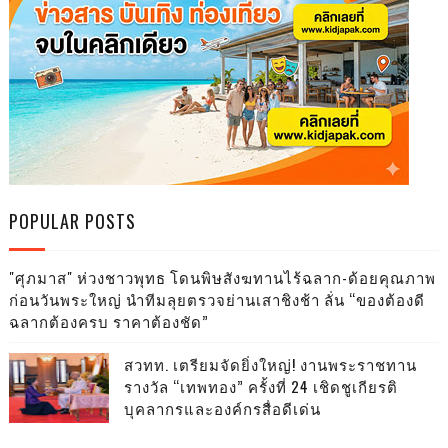
POPULAR POSTS
"ศุภมาส" ห่วงชาวพุทธ โดนพิษสังฆทานไร้ฉลาก-ด้อยคุณภาพ
ก่อนวันพระใหญ่ นำทีมลุยตรวจย่านเสาชิงช้า ลั่น “ของต้องดี
ฉลากต้องครบ ราคาต้องชัด”
สวทท. เตรียมจัดยิ่งใหญ่! งานพระราชทาน
รางวัล “เทพทอง” ครั้งที่ 24 เชิดชูเกียรติ
บุคลากรและองค์กรสื่อดีเด่น