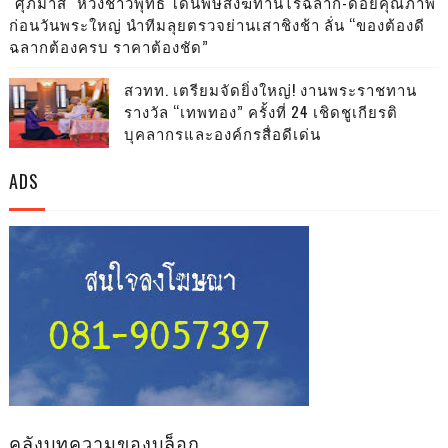
"ศุภมาส" ห่วงชาวพุทธ โดนพิษสังฆทานไร้ฉลาก-ด้อยคุณภาพ
ก่อนวันพระใหญ่ นำทีมลุยตรวจย่านเสาชิงช้า ลั่น “ของต้องดี
ฉลากต้องครบ ราคาต้องชัด”
สวทท. เตรียมจัดยิ่งใหญ่! งานพระราชทาน
รางวัล “เทพทอง” ครั้งที่ 24 เชิดชูเกียรติ
บุคลากรและองค์กรสื่อดีเด่น
ADS
คลังบทความของบล็อก