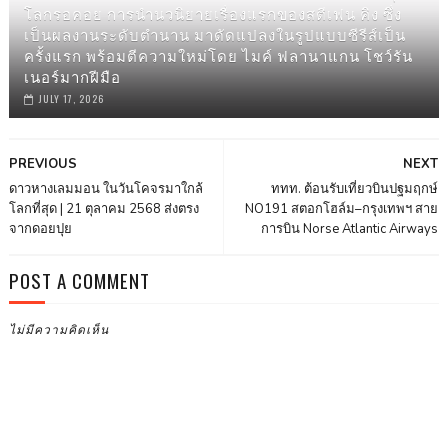
โลกรอคอย การนำนวนิยายเรื่องแรกของสตีเฟน คิง ซึ่ง
เป็นผลงานระดับตำนาน มาดัดแปลงในรูปแบบซีรีส์เป็น
ครั้งแรก พร้อมตีความใหม่โดย ไมค์ ฟลานาแกน โชว์รัน
เนอร์มากฝีมือ
JULY 17, 2026
PREVIOUS
NEXT
ดาวหางเลมมอน ในวันโคจรมาใกล้
ททท. ต้อนรับเที่ยวบินปฐมฤกษ์
โลกที่สุด | 21 ตุลาคม 2568 ส่งตรง
NO191 สตอกโฮล์ม–กรุงเทพฯ สาย
จากดอยปุย
การบิน Norse Atlantic Airways
POST A COMMENT
ไม่มีความคิดเห็น