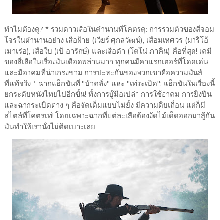
ทำไมต้องดู? * รวมดาวเสือในตำนานที่โคตรดุ: การรวมตัวของสี่จอม
โจรในตำนานอย่าง เสือฝ้าย (เวียร์ ศุกลวัฒน์), เสือมเหศวร (มาริโอ้
เมาเร่อ), เสือใบ (เป้ อารักษ์) และเสือดำ (โตโน่ ภาคิน) คือที่สุด! เคมี
ของสี่เสือในเรื่องมันเดือดพล่านมาก ทุกคนมีคาแรกเตอร์ที่โดดเด่น
และมีอาคมที่น่าเกรงขาม การปะทะกันของพวกเขาคือความมันส์
ที่แท้จริง * ฉากแอ็กชันที่ "บ้าคลั่ง" และ "เท่ระเบิด": แอ็กชันในเรื่องนี้
ยกระดับหนังไทยไปอีกขั้น! ทั้งการบู๊มือเปล่า การใช้อาคม การยิงปืน
และฉากระเบิดต่าง ๆ คือจัดเต็มแบบไม่ยั้ง มีความดิบเถื่อน แต่ก็มี
สไตล์ที่โคตรเท่! โดยเฉพาะฉากที่แต่ละเสือต้องงัดไม้เด็ดออกมาสู้กัน
มันทำให้เรานั่งไม่ติดเบาะเลย