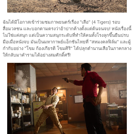
ฉันได้มีโอกาสเข้าร่วมชมภาพยนตร์เรื่อง "เสือ" (4 Tigers) รอบ
สื่อมวลชน และบอกตามตรงว่าอ้าปากค้างตั้งแต่ต้นจนจบ! หนังเรื่องนี้
ไม่ใช่แค่สนุก แต่เป็นความสนุกระดับที่ทำให้คนทั้งโรงลุกขึ้นยืนปรบ
มือเมื่อหนังจบ มันเป็นมหากาพย์แอ็กชันไทยที่ "สหมงคลฟิล์ม" และผู้
กำกับอย่าง "โขม ก้องเกียรติ โขมศิริ" ได้ปลุกตำนานเสือในภาคกลาง
ให้กลับมาคำรามได้อย่างสมศักดิ์ศรี!