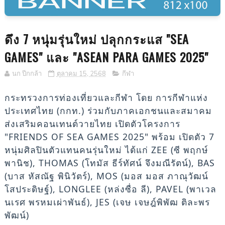
ดึง 7 หนุ่มรุ่นใหม่ ปลุกกระแส "SEA
GAMES" และ "ASEAN PARA GAMES 2025"
นก ปีกกล้า
ตุลาคม 15, 2568
กีฬา
กระทรวงการท่องเที่ยวและกีฬา โดย การกีฬาแห่ง
ประเทศไทย (กกท.) ร่วมกับภาคเอกชนและสมาคม
ส่งเสริมคอนเทนต์วายไทย เปิดตัวโครงการ
"FRIENDS OF SEA GAMES 2025" พร้อม เปิดตัว 7
หนุ่มศิลปินตัวแทนคนรุ่นใหม่ ได้แก่ ZEE (ซี พฤกษ์
พานิช), THOMAS (โทมัส ธีร์ทัศน์ จึงมณีรัตน์), BAS
(บาส หัสณัฐ พินิวัตร์), MOS (มอส มอส ภาณุวัฒน์
โสประดิษฐ์), LONGLEE (หล่งซื่อ ลี), PAVEL (พาเวล
นเรศ พรหมเผ่าพันธ์), JES (เจษ เจษฎ์พิพัฒ ติละพร
พัฒน์)