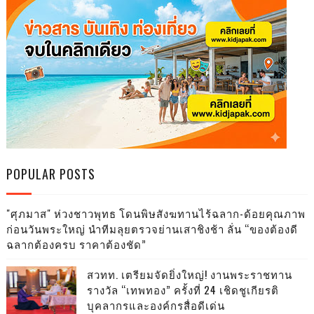
POPULAR POSTS
"ศุภมาส" ห่วงชาวพุทธ โดนพิษสังฆทานไร้ฉลาก-ด้อยคุณภาพ
ก่อนวันพระใหญ่ นำทีมลุยตรวจย่านเสาชิงช้า ลั่น “ของต้องดี
ฉลากต้องครบ ราคาต้องชัด”
สวทท. เตรียมจัดยิ่งใหญ่! งานพระราชทาน
รางวัล “เทพทอง” ครั้งที่ 24 เชิดชูเกียรติ
บุคลากรและองค์กรสื่อดีเด่น