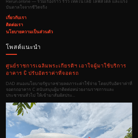
Rerun.online — รวมเรื่องราว รีวิว เทคโนโลยี ไลฟ์สไตล์ และแรง
บันดาลใจจากชีวิตจริง
เกี่ยวกับเรา
ติดต่อเรา
นโยบายความเป็นส่วนตัว
โพสต์แนะนำ
ศูนย์ราชการเฉลิมพระเกียรติฯ เอาใจผู้มาใช้บริการ
อาคาร C ปรับอัตราค่าที่จอดรถ
DAD สนองนโยบายรัฐบาลช่วยลดภาระค่าใช้จ่าย โดยปรับอัตราค่าที่
จอดรถอาคาร C สนับสนุนผู้มาติดต่อหน่วยงานราชการและ
ประชาชนทั่วไป ให้เข้ามาสัมผัสประ...