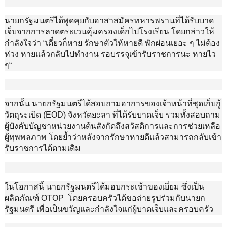
นายกรัฐมนตรีได้พูดคุยกับอาสาสมัครทหารพรานที่ได้รับบาด
เจ็บจากการลาดตระเวนคุ้มครองเด็กไปโรงเรียน โดยกล่าวให้
กำลังใจว่า “เดี๋ยวก็หาย รักษาตัวให้หายดี พักผ่อนเยอะ ๆ ไม่ต้อง
ห่วง หายแล้วกลับไปทำงาน รอบรรจุเข้ารับราชการนะ หายไว
ๆ“
จากนั้น นายกรัฐมนตรีได้สอบถามอาการของเจ้าหน้าที่ชุดเก็บกู้
วัตถุระเบิด (EOD) จังหวัดยะลา ที่ได้รับบาดเจ็บ รวมทั้งสอบถาม
ผู้บังคับบัญชาหน่วยงานต้นสังกัดถึงสวัสดิการและการช่วยเหลือ
ผู้ทุพพลภาพ โดยย้ำว่าหลังจากรักษาหายดีแล้วสามารถกลับเข้า
รับราชการได้ตามเดิม
ในโอกาสนี้ นายกรัฐมนตรีได้มอบกระเช้าของเยี่ยม ซึ่งเป็น
ผลิตภัณฑ์ OTOP โดยครอบครัวได้ขอถ่ายรูปร่วมกับนายก
รัฐมนตรี เพื่อเป็นขวัญและกำลังใจแก่ผู้บาดเจ็บและครอบครัว