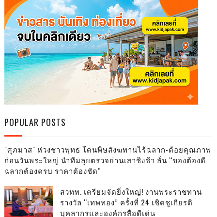
POPULAR POSTS
"ศุภมาส" ห่วงชาวพุทธ โดนพิษสังฆทานไร้ฉลาก-ด้อยคุณภาพ
ก่อนวันพระใหญ่ นำทีมลุยตรวจย่านเสาชิงช้า ลั่น “ของต้องดี
ฉลากต้องครบ ราคาต้องชัด”
สวทท. เตรียมจัดยิ่งใหญ่! งานพระราชทาน
รางวัล “เทพทอง” ครั้งที่ 24 เชิดชูเกียรติ
บุคลากรและองค์กรสื่อดีเด่น