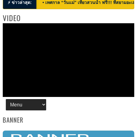
⚡ ข่าวล่าสุด:
• เทศกาล “วันแม่” เที่ยวสวนน้ำ ฟรี!!! ที่สยามอะเมซ
VIDEO
BANNER