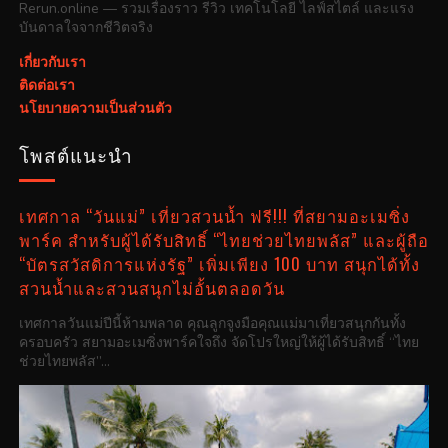
Rerun.online — รวมเรื่องราว รีวิว เทคโนโลยี ไลฟ์สไตล์ และแรง
บันดาลใจจากชีวิตจริง
เกี่ยวกับเรา
ติดต่อเรา
นโยบายความเป็นส่วนตัว
โพสต์แนะนำ
เทศกาล “วันแม่” เที่ยวสวนน้ำ ฟรี!!! ที่สยามอะเมซิ่ง
พาร์ค สำหรับผู้ได้รับสิทธิ์ “ไทยช่วยไทยพลัส” และผู้ถือ
“บัตรสวัสดิการแห่งรัฐ” เพิ่มเพียง 100 บาท สนุกได้ทั้ง
สวนน้ำและสวนสนุกไม่อั้นตลอดวัน
เทศกาลวันแม่ปีนี้ห้ามพลาด คุณลูกจูงมือคุณแม่มาเที่ยวสนุกกันทั้ง
ครอบครัว สยามอะเมซิ่งพาร์คใจถึง จัดโปรใหญ่ให้ผู้ได้รับสิทธิ์ “ไทย
ช่วยไทยพลัส”...