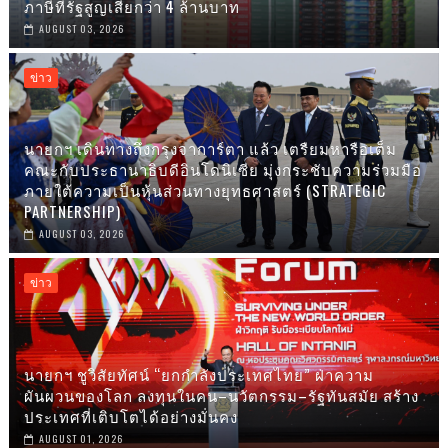
ภาษีที่รัฐสูญเสียกว่า 4 ล้านบาท
AUGUST 03, 2026
ข่าว
นายกฯ เดินทางถึงกรุงจาการ์ตา แล้ว เตรืยมหารือเต็ม
คณะกับประธานาธิบดีอินโดนิเซีย มุ่งกระชับความร่วมมือ
ภายใต้ความเป็นหุ้นส่วนทางยุทธศาสตร์ (STRATEGIC
PARTNERSHIP)
AUGUST 03, 2026
ข่าว
นายกฯ ชูวิสัยทัศน์ “ยกกำลังประเทศไทย” ฝ่าความ
ผันผวนของโลก ลงทุนในคน–นวัตกรรม–รัฐทันสมัย สร้าง
ประเทศที่เติบโตได้อย่างมั่นคง
AUGUST 01, 2026