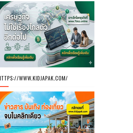
HTTPS://WWW.KIDJAPAK.COM/