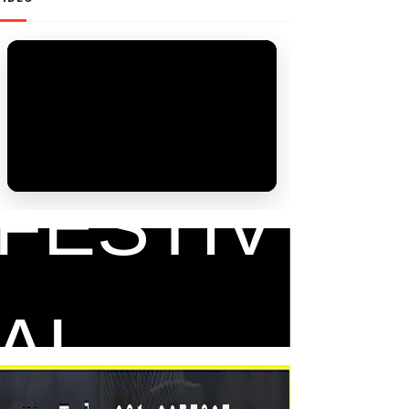
FAM
FESTIV
AL