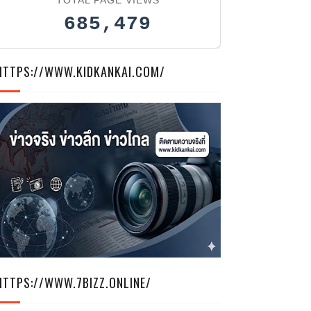
685,479
HTTPS://WWW.KIDKANKAI.COM/
HTTPS://WWW.7BIZZ.ONLINE/