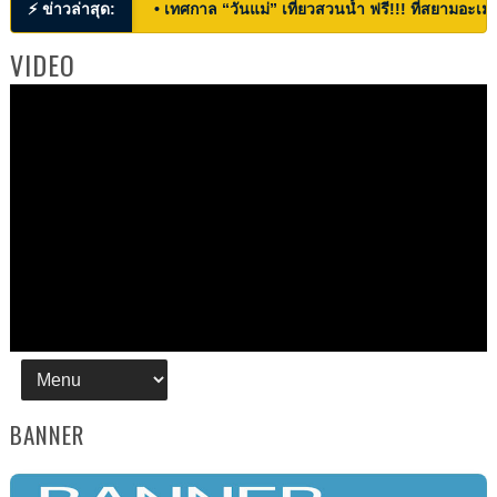
⚡ ข่าวล่าสุด:
• เทศกาล “วันแม่” เที่ยวสวนน้ำ ฟรี!!! ที่สยามอะเมซ
VIDEO
BANNER