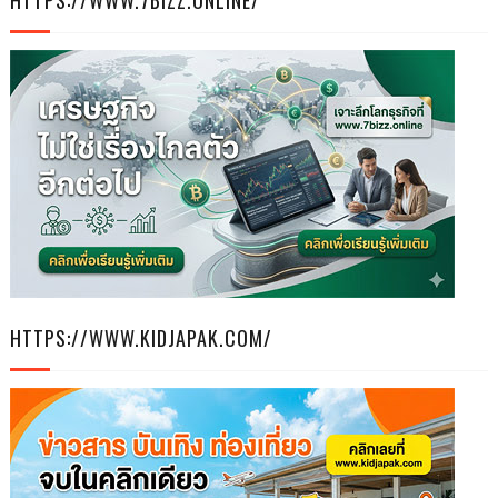
HTTPS://WWW.7BIZZ.ONLINE/
HTTPS://WWW.KIDJAPAK.COM/