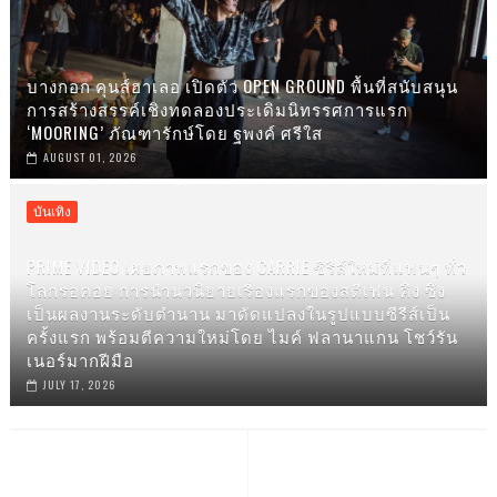
บางกอก คุนส์ฮาเลอ เปิดตัว OPEN GROUND พื้นที่สนับสนุน
การสร้างสรรค์เชิงทดลองประเดิมนิทรรศการแรก
‘MOORING’ ภัณฑารักษ์โดย ฐพงค์ ศรีใส
AUGUST 01, 2026
บันเทิง
PRIME VIDEO เผยภาพแรกของ CARRIE ซีรีส์ใหม่ที่แฟนๆ ทั่ว
โลกรอคอย การนำนวนิยายเรื่องแรกของสตีเฟน คิง ซึ่ง
เป็นผลงานระดับตำนาน มาดัดแปลงในรูปแบบซีรีส์เป็น
ครั้งแรก พร้อมตีความใหม่โดย ไมค์ ฟลานาแกน โชว์รัน
เนอร์มากฝีมือ
JULY 17, 2026