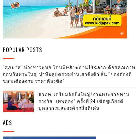
POPULAR POSTS
"ศุภมาส" ห่วงชาวพุทธ โดนพิษสังฆทานไร้ฉลาก-ด้อยคุณภาพ
ก่อนวันพระใหญ่ นำทีมลุยตรวจย่านเสาชิงช้า ลั่น “ของต้องดี
ฉลากต้องครบ ราคาต้องชัด”
สวทท. เตรียมจัดยิ่งใหญ่! งานพระราชทาน
รางวัล “เทพทอง” ครั้งที่ 24 เชิดชูเกียรติ
บุคลากรและองค์กรสื่อดีเด่น
ADS