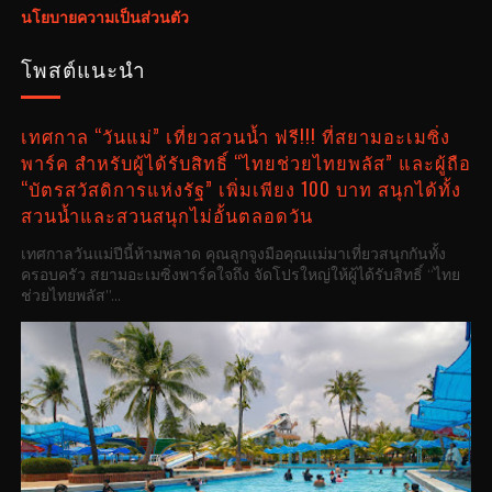
นโยบายความเป็นส่วนตัว
โพสต์แนะนำ
เทศกาล “วันแม่” เที่ยวสวนน้ำ ฟรี!!! ที่สยามอะเมซิ่ง
พาร์ค สำหรับผู้ได้รับสิทธิ์ “ไทยช่วยไทยพลัส” และผู้ถือ
“บัตรสวัสดิการแห่งรัฐ” เพิ่มเพียง 100 บาท สนุกได้ทั้ง
สวนน้ำและสวนสนุกไม่อั้นตลอดวัน
เทศกาลวันแม่ปีนี้ห้ามพลาด คุณลูกจูงมือคุณแม่มาเที่ยวสนุกกันทั้ง
ครอบครัว สยามอะเมซิ่งพาร์คใจถึง จัดโปรใหญ่ให้ผู้ได้รับสิทธิ์ “ไทย
ช่วยไทยพลัส”...