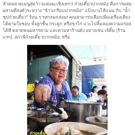
ห้ามพลาดเมนูสุดว้าวแห่งฉะเชิงเทรา! ก๋วยเตี๋ยวปากหม้อ คือการผสม
ผสานที่ลงตัวระหว่าง "ข้าวเกรียบปากหม้อ" แป้งบางไส้แน่น กับ "น้ำ
ซุปก๋วยเตี๋ยว" ร้อน ๆ รสกลมกล่อม! คุณสามารถเลือกเพิ่มเครื่องเคียง
ได้ตามใจชอบ ทั้งลูกชิ้น กระดูก หรือขาไก่ แวะไปลิ้มลองความอร่อย
ได้ที่ ตลาดพนมสารคาม และตามหาร้านดัง อย่างเช่น เจ้ติ๋ม (ร้าน
แรก), สถานีก๋วยเตี๋ยวปากหม้อ, หรือ