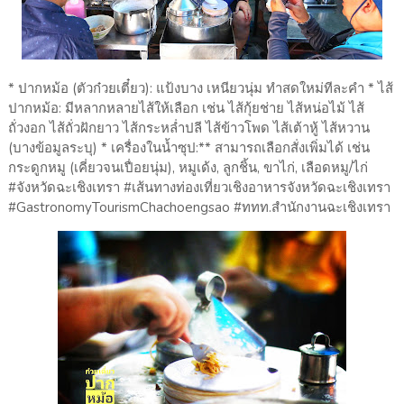
* ปากหม้อ (ตัวก๋วยเตี๋ยว): แป้งบาง เหนียวนุ่ม ทำสดใหม่ทีละคำ * ไส้
ปากหม้อ: มีหลากหลายไส้ให้เลือก เช่น ไส้กุ้ยช่าย ไส้หน่อไม้ ไส้
ถั่วงอก ไส้ถั่วฝักยาว ไส้กระหล่ำปลี ไส้ข้าวโพด ไส้เต้าหู้ ไส้หวาน
(บางข้อมูลระบุ) * เครื่องในน้ำซุป:** สามารถเลือกสั่งเพิ่มได้ เช่น
กระดูกหมู (เคี่ยวจนเปื่อยนุ่ม), หมูเด้ง, ลูกชิ้น, ขาไก่, เลือดหมู/ไก่
#จังหวัดฉะเชิงเทรา #เส้นทางท่องเที่ยวเชิงอาหารจังหวัดฉะเชิงเทรา
#GastronomyTourismChachoengsao #ททท.สำนักงานฉะเชิงเทรา