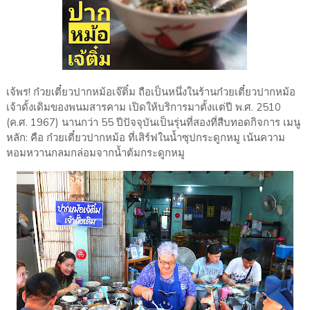
เจ้พร! ก๋วยเตี๋ยวปากหม้อเจ๊ติ๋ม ถือเป็นหนึ่งในร้านก๋วยเตี๋ยวปากหม้อ
เจ้าดั้งเดิมของพนมสารคาม เปิดให้บริการมาตั้งแต่ปี พ.ศ. 2510
(ค.ศ. 1967) นานกว่า 55 ปีปัจจุบันเป็นรุ่นที่สองที่สืบทอดกิจการ เมนู
หลัก: คือ ก๋วยเตี๋ยวปากหม้อ ที่เสิร์ฟในน้ำซุปกระดูกหมู เน้นความ
หอมหวานกลมกล่อมจากน้ำต้มกระดูกหมู