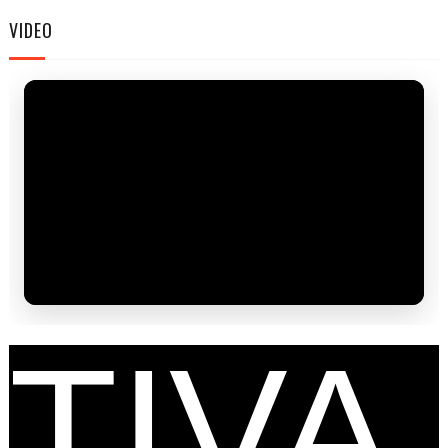
VIDEO
FES
TIVA