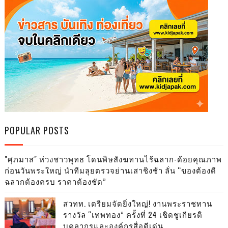
POPULAR POSTS
"ศุภมาส" ห่วงชาวพุทธ โดนพิษสังฆทานไร้ฉลาก-ด้อยคุณภาพ
ก่อนวันพระใหญ่ นำทีมลุยตรวจย่านเสาชิงช้า ลั่น “ของต้องดี
ฉลากต้องครบ ราคาต้องชัด”
สวทท. เตรียมจัดยิ่งใหญ่! งานพระราชทาน
รางวัล “เทพทอง” ครั้งที่ 24 เชิดชูเกียรติ
บุคลากรและองค์กรสื่อดีเด่น