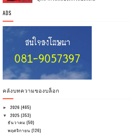
ADS
คลังบทความของบล็อก
2026
(465)
►
2025
(353)
▼
ธันวาคม
(50)
พฤศจิกายน
(126)