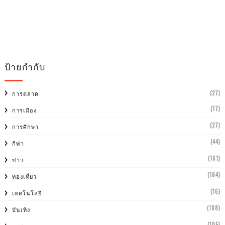
ป้ายกำกับ
(27)
การตลาด
(17)
การเมือง
(27)
การศีกษา
(44)
กีฬา
(161)
ข่าว
(164)
ท่องเที่ยว
(16)
เทคโนโลยี
(108)
บันเทิง
(105)