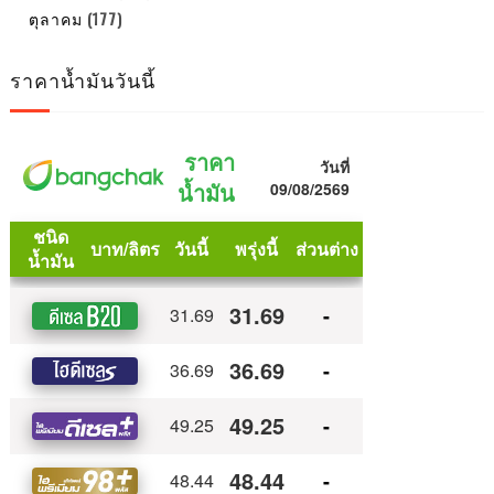
ตุลาคม
(177)
ราคาน้ำมันวันนี้