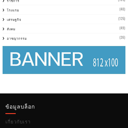
ราชการ
(40)
โรงแรม
(125)
เศรษฐกิจ
(49)
สังคม
(26)
อาชญากรรม
ข้อมูลบล็อก
เกี่ยวกับเรา