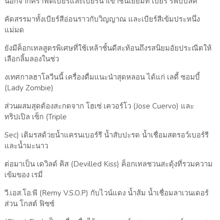
นอกจากคราฟต์เบียร์และเบียร์นำเข้าชั้นเยี่ยมที่ เบียร์ รีพับบลิค
คัดสรรมาทั้งเบียร์สีอ่อนราวกับวิญญาณ และเบียร์สีเข้มประหนึ่ง
แม่มด
ยังมีค็อกเทลสูตรพิเศษที่ใช้เหล้าชั้นดีสะท้อนถึงรสนิยมอัยประณีตให้
เลือกลิ้มลองในช่ว
งเทศกาลฮาโลวีนนี้ เครื่องดื่มแนะนำสุดหลอน ได้แก่ เลดี้ ซอมบี้
(Lady Zombie)
ส่วนผสมสุดต้องสะกดจาก โฮเซ่ เควอร์โว (Jose Cuervo) และ
ทริปเปิล เซ็ก (Triple
Sec) เติมรสด้วยน้ำแครนเบอร์รี น้ำสับปะรด น้ำเชื่อมสตรอว์เบอร์รี
และน้ำมะนาว
ต่อมาเป็น เดวิลด์ คิส (Devilled Kiss) ค็อกเทลชวนสะดุ้งที่รวมความ
เข้มของ เรมี่
วี.เอส.โอ.พี (Remy V.S.O.P) กับไวน์แดง น้ำส้ม น้ำเชื่อมลาเวนเดอร์
ส่วน โกสต์ ฟิซซ์