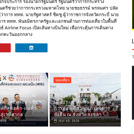
ัชกิจประการ รองนายกรัฐมนตรี รัฐมนตรีว่าการกระทรวง
ฐมนตรีช่วยว่าการกระทรวงมหาดไทย นายชยธรรม์ พรหมศร ปลัด
่าการ ททท. นายรัฐศาสตร์ ชิดชู ผู้ว่าราชการจังหวัดกระบี่ นาย
หาร ททท. พันธมิตรภาครัฐและเอกชนด้านการท่องเที่ยวในพื้นที่
ทธ์ Airline Focus เปิดเส้นทางบินใหม่ เพื่อกระตุ้นการเดินทาง
จากตะวันออกกลาง
ว
ดงานใหญ่ ‘TESE 2026’
คณะรองโฆษกประจำสำนัก
ท่องเที่ยว
S ไทยลุยตลาดโลก
นายกรัฐมนตรี พร้อมด้วยคณะ
เฟรนไชส์-
สื่อมวลชนประจำทำเนียบ
ร์ซชื่อดังขนทัพ AI-
รัฐบาลลงพื้นที่จังหวัดสงขลา
จีน-ไทยและอาเซียน
เพื่อประชาสัมพันธ์ศักยภาพ
สกิลพ่อค้า-แม่ค้า
การท่องเที่ยวคุณภาพอย่าง
สู่เวทีสากล
ยั่งยืน ณ จังหวัดสงขลา
 2026
JULY 09, 2026