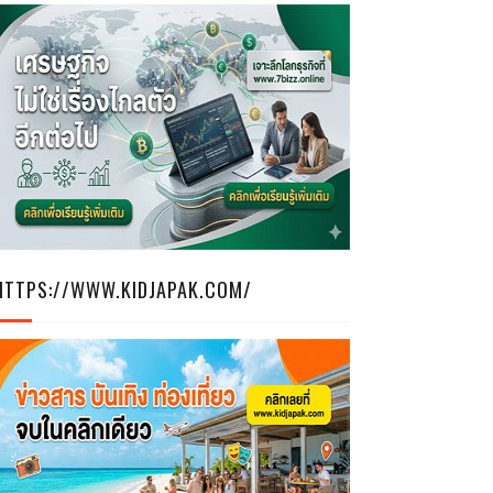
HTTPS://WWW.KIDJAPAK.COM/