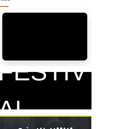
FAM
FESTIV
AL