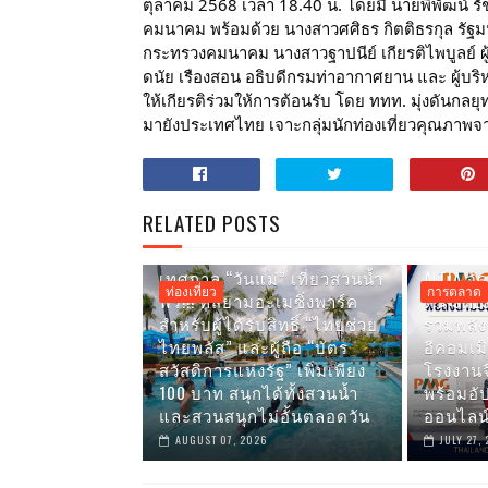
ตุลาคม 2568 เวลา 18.40 น. โดยมี นายพิพัฒน์ ร
คมนาคม พร้อมด้วย นางสาวศศิธร กิตติธรกุล รั
กระทรวงคมนาคม นางสาวฐาปนีย์ เกียรติไพบูลย์ ผู้ว
ดนัย เรืองสอน อธิบดีกรมท่าอากาศยาน และ ผู้บริ
ให้เกียรติร่วมให้การต้อนรับ โดย ททท. มุ่งดันกลยุ
มายังประเทศไทย เจาะกลุ่มนักท่องเที่ยวคุณภาพ
RELATED POSTS
เทศกาล “วันแม่” เที่ยวสวนน้ำ
AITIA จั
ท่องเที่ยว
การตลาด
ฟรี!!! ที่สยามอะเมซิ่งพาร์ค
ดัน SME
สำหรับผู้ได้รับสิทธิ์ “ไทยช่วย
รวมพลัง
ไทยพลัส” และผู้ถือ “บัตร
อีคอมเมิ
สวัสดิการแห่งรัฐ” เพิ่มเพียง
โรงงาน
100 บาท สนุกได้ทั้งสวนน้ำ
พร้อมอัป
และสวนสนุกไม่อั้นตลอดวัน
ออนไลน์
AUGUST 07, 2026
JULY 27,