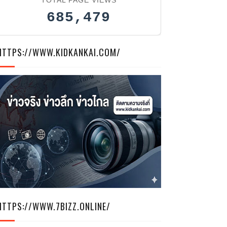
685,479
HTTPS://WWW.KIDKANKAI.COM/
HTTPS://WWW.7BIZZ.ONLINE/