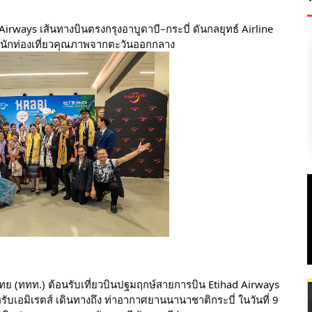
irways เส้นทางบินตรงกรุงอาบูดาบี–กระบี่ ดันกลยุทธ์ Airline
่มนักท่องเที่ยวคุณภาพจากตะวันออกกลาง
ศไทย (ททท.) ต้อนรับเที่ยวบินปฐมฤกษ์สายการบิน Etihad Airways
รับเอมิเรตส์ เดินทางถึง ท่าอากาศยานนานาชาติกระบี่ ในวันที่ 9