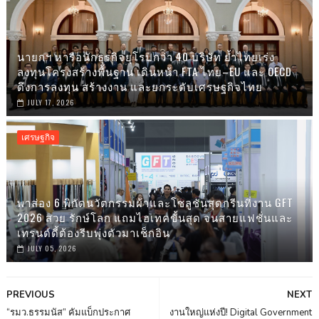
นายกฯ หารือนักธุรกิจยุโรปกว่า 40 บริษัท ย้ำไทยเร่ง
ลงทุนโครงสร้างพื้นฐาน เดินหน้า FTA ไทย–EU และ OECD
ดึงการลงทุน สร้างงาน และยกระดับเศรษฐกิจไทย
JULY 17, 2026
เศรษฐกิจ
พาส่อง 6 พิกัดนวัตกรรมผ้าและโซลูชันสุดกรีนที่งาน GFT
2026 สวย รักษ์โลก แถมไฮเทคขั้นสุด จนสายแฟชั่นและ
เทรนด์ดี้ต้องรีบพุ่งตัวมาเช็กอิน
JULY 05, 2026
PREVIOUS
NEXT
“รมว.ธรรมนัส” คัมแบ็กประกาศ
งานใหญ่แห่งปี! Digital Government