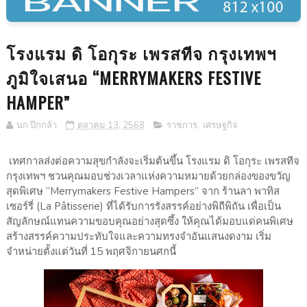
โรงแรม ดิ โอกุระ เพรสทีจ กรุงเทพฯ
ภูมิใจเสนอ “MERRYMAKERS FESTIVE
HAMPER”
นก ปีกกล้า
ตุลาคม 13, 2568
ราชการ
,
เศรษฐกิจ
เทศกาลส่งต่อความสุขกำลังจะเริ่มต้นขึ้น โรงแรม ดิ โอกุระ เพรสทีจ
กรุงเทพฯ ชวนคุณมอบช่วงเวลาแห่งความหมายด้วยกล่องของขวัญ
สุดพิเศษ “Merrymakers Festive Hampers” จาก ร้านลา พาทิส
เซอร์รี่ (La Pâtisserie) ที่ได้รับการรังสรรค์อย่างพิถีพิถัน เพื่อเป็น
สัญลักษณ์แทนความขอบคุณอย่างสุดซึ้ง ให้คุณได้มอบแด่คนพิเศษ
สร้างสรรค์ความประทับใจและความทรงจำอันแสนงดงาม เริ่ม
จำหน่ายตั้งแต่วันที่ 15 พฤศจิกายนศกนี้