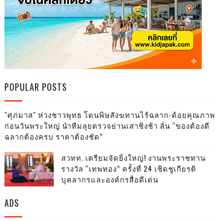
POPULAR POSTS
"ศุภมาส" ห่วงชาวพุทธ โดนพิษสังฆทานไร้ฉลาก-ด้อยคุณภาพ
ก่อนวันพระใหญ่ นำทีมลุยตรวจย่านเสาชิงช้า ลั่น “ของต้องดี
ฉลากต้องครบ ราคาต้องชัด”
สวทท. เตรียมจัดยิ่งใหญ่! งานพระราชทาน
รางวัล “เทพทอง” ครั้งที่ 24 เชิดชูเกียรติ
บุคลากรและองค์กรสื่อดีเด่น
ADS