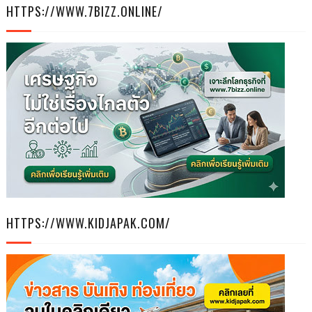
HTTPS://WWW.7BIZZ.ONLINE/
HTTPS://WWW.KIDJAPAK.COM/