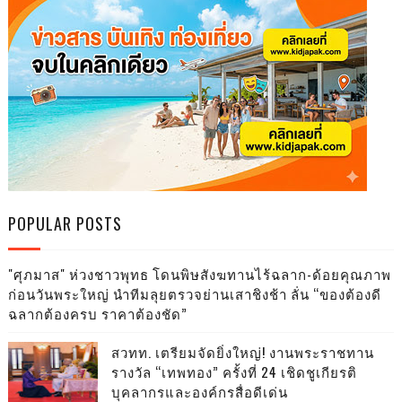
POPULAR POSTS
"ศุภมาส" ห่วงชาวพุทธ โดนพิษสังฆทานไร้ฉลาก-ด้อยคุณภาพ
ก่อนวันพระใหญ่ นำทีมลุยตรวจย่านเสาชิงช้า ลั่น “ของต้องดี
ฉลากต้องครบ ราคาต้องชัด”
สวทท. เตรียมจัดยิ่งใหญ่! งานพระราชทาน
รางวัล “เทพทอง” ครั้งที่ 24 เชิดชูเกียรติ
บุคลากรและองค์กรสื่อดีเด่น