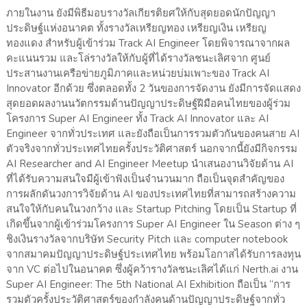
ภายในงาน ยังมีพิธีมอบรางวัลเกียรติยศให้กับสุดยอดนักปัญญา
ประดิษฐ์แห่งอนาคต ทั้งรางวัลเหรียญทอง เหรียญเงิน เหรียญ
ทองแดง สำหรับผู้เข้าร่วม Track AI Engineer โดยพิจารณาจากผล
คะแนนรวม และโล่รางวัลให้กับผู้ที่ได้รางวัลชนะเลิศจาก ศูนย์
ประสานงานเครือข่ายภูมิภาคและหน่วยบ่มเพาะของ Track AI
Innovator อีกด้วย ซึ่งตลอดทั้ง 2 วันของการจัดงาน ยังมีการจัดแสดง
สุดยอดผลงานนวัตกรรมด้านปัญญาประดิษฐ์ฝีมือคนไทยของผู้ร่วม
โครงการ Super AI Engineer ทั้ง Track AI Innovator และ AI
Engineer จากทั่วประเทศ และยังถือเป็นการรวมตัวกันของคนสาย AI
ตัวจริงจากทั่วประเทศไทยครั้งประวัติศาสตร์ นอกจากนี้ยังมีกิจกรรม
AI Researcher and AI Engineer Meetup นำเสนองานวิจัยด้าน AI
ที่ได้รับความสนใจมีผู้เข้าฟังเป็นจำนวนมาก ถือเป็นจุดสำคัญของ
การผลักดันวงการวิจัยด้าน AI ของประเทศไทยที่สามารถสร้างความ
สนใจให้กับคนในวงกว้าง และ Startup Pitching โดยเป็น Startup ที่
เกิดขึ้นจากผู้เข้าร่วมโครงการ Super AI Engineer ใน Season ต่าง ๆ
ชิงเงินรางวัลจากบริษัท Security Pitch และ computer notebook
จากสมาคมปัญญาประดิษฐ์ประเทศไทย พร้อมโอกาสได้รับการลงทุน
จาก VC ต่อไปในอนาคต ซึ่งผู้คว้ารางวัลชนะเลิศได้แก่ Nerth.ai งาน
Super AI Engineer: The 5th National AI Exhibition ถือเป็น “การ
รวมตัวครั้งประวัติศาสตร์ของกำลังคนด้านปัญญาประดิษฐ์จากทั่ว