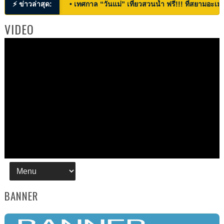
⚡ ข่าวล่าสุด:
• เทศกาล “วันแม่” เที่ยวสวนน้ำ ฟรี!!! ที่สยามอะเมซ
VIDEO
BANNER