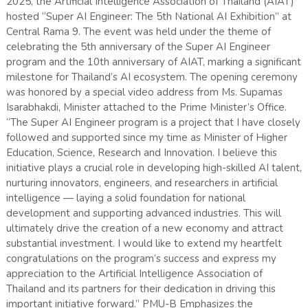
2025, the Artificial Intelligence Association of Thailand (AIAT)
hosted “Super AI Engineer: The 5th National AI Exhibition” at
Central Rama 9. The event was held under the theme of
celebrating the 5th anniversary of the Super AI Engineer
program and the 10th anniversary of AIAT, marking a significant
milestone for Thailand’s AI ecosystem. The opening ceremony
was honored by a special video address from Ms. Supamas
Isarabhakdi, Minister attached to the Prime Minister’s Office.
“The Super AI Engineer program is a project that I have closely
followed and supported since my time as Minister of Higher
Education, Science, Research and Innovation. I believe this
initiative plays a crucial role in developing high-skilled AI talent,
nurturing innovators, engineers, and researchers in artificial
intelligence — laying a solid foundation for national
development and supporting advanced industries. This will
ultimately drive the creation of a new economy and attract
substantial investment. I would like to extend my heartfelt
congratulations on the program’s success and express my
appreciation to the Artificial Intelligence Association of
Thailand and its partners for their dedication in driving this
important initiative forward.” PMU-B Emphasizes the