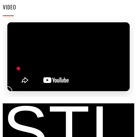
FE
VIDEO
STI