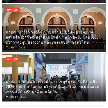
เศรษฐกิจ
นายกฯ หารือนักธุรกิจยุโรปกว่า 40 บริษัท ย้ำไทยเร่ง
ลงทุนโครงสร้างพื้นฐาน เดินหน้า FTA ไทย–EU และ OECD
ดึงการลงทุน สร้างงาน และยกระดับเศรษฐกิจไทย
JULY 17, 2026
เศรษฐกิจ
พาส่อง 6 พิกัดนวัตกรรมผ้าและโซลูชันสุดกรีนที่งาน GFT
2026 สวย รักษ์โลก แถมไฮเทคขั้นสุด จนสายแฟชั่นและ
เทรนด์ดี้ต้องรีบพุ่งตัวมาเช็กอิน
JULY 05, 2026