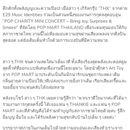
คึกคักทั้งพลังบุญและความป๊อป! เมื่อสาว ๆ เกิร์ลกรุ๊ป “THX” จากค่าย
E29 Music Identities ร่วมเป็นส่วนหนึ่งของงานการกุศลสุดอบอุ่น
“POP CHARITY MINI CONCERT – Bring Joy, Surprises &
Smiles!” ที่จัดโดย POP MART THAILAND เพื่อระดมทุนมอบให้กับ
สภากาชาดไทย งานนี้ไม่เพียงมอบความสุขผ่านเสียงเพลงจากศิลปิน
สุดฮอต แต่ยังเติมเต็มหัวใจด้วยการแบ่งปันที่มีความหมาย
สาว ๆ THX ขนความสดใสมาเต็มเวที ทั้งเสียงร้องสุดพลังและคอสตูม
สุดคิ้วท์ที่ออกแบบพิเศษเพื่องานนี้โดยเฉพาะ โดยนำตุ๊กตา Art Toy
จาก POP MART มาประดับเป็นกิมมิกน่ารักบนชุดการแสดง เติม
กลิ่นอายความป๊อปให้เวทีเปล่งประกายยิ่งกว่าเดิม เรียกเสียงกรี๊ดและ
รอยยิ้มจากแฟนคลับได้ถล่มทลาย
หลังจบโชว์ สาว ๆ THX เผยความรู้สึกว่า “พวกเราดีใจมากค่ะที่ได้มา
ร่วมงานการกุศลครั้งนี้ ได้เจอแฟน ๆ THANKIE และแฟน ๆ POP
MART และที่สำคัญคือได้ร่วมทำบุญกับสภากาชาดไทยด้วยค่ะ รู้สึก
อิ่มบุญ อิ่มใจ และได้รับพลังความสุขกลับบ้านไปเต็ม ๆ เลยค่ะ”
บรรยากาศภายในงานเต็มไปด้วยความอบอุ่นและเสียงหัวเราะจาก