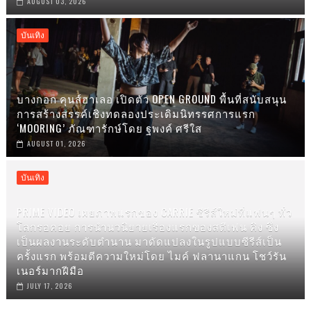
AUGUST 03, 2026
บันเทิง
บางกอก คุนส์ฮาเลอ เปิดตัว OPEN GROUND พื้นที่สนับสนุน
การสร้างสรรค์เชิงทดลองประเดิมนิทรรศการแรก
‘MOORING’ ภัณฑารักษ์โดย ฐพงค์ ศรีใส
AUGUST 01, 2026
บันเทิง
PRIME VIDEO เผยภาพแรกของ CARRIE ซีรีส์ใหม่ที่แฟนๆ ทั่ว
โลกรอคอย การนำนวนิยายเรื่องแรกของสตีเฟน คิง ซึ่ง
เป็นผลงานระดับตำนาน มาดัดแปลงในรูปแบบซีรีส์เป็น
ครั้งแรก พร้อมตีความใหม่โดย ไมค์ ฟลานาแกน โชว์รัน
เนอร์มากฝีมือ
JULY 17, 2026