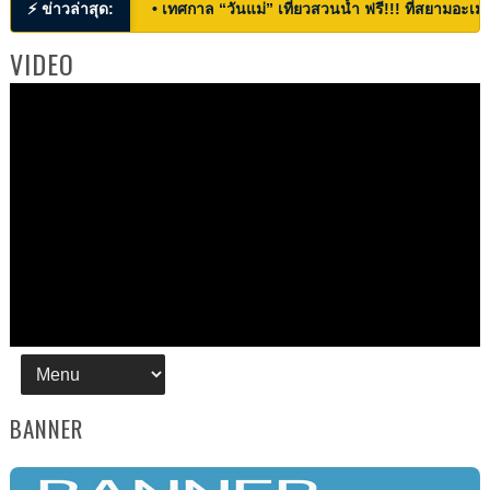
⚡ ข่าวล่าสุด:
• เทศกาล “วันแม่” เที่ยวสวนน้ำ ฟรี!!! ที่สยามอะเมซ
VIDEO
BANNER