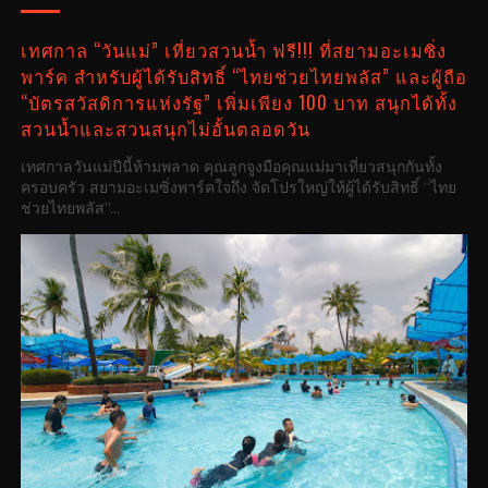
เทศกาล “วันแม่” เที่ยวสวนน้ำ ฟรี!!! ที่สยามอะเมซิ่ง
พาร์ค สำหรับผู้ได้รับสิทธิ์ “ไทยช่วยไทยพลัส” และผู้ถือ
“บัตรสวัสดิการแห่งรัฐ” เพิ่มเพียง 100 บาท สนุกได้ทั้ง
สวนน้ำและสวนสนุกไม่อั้นตลอดวัน
เทศกาลวันแม่ปีนี้ห้ามพลาด คุณลูกจูงมือคุณแม่มาเที่ยวสนุกกันทั้ง
ครอบครัว สยามอะเมซิ่งพาร์คใจถึง จัดโปรใหญ่ให้ผู้ได้รับสิทธิ์ “ไทย
ช่วยไทยพลัส”...