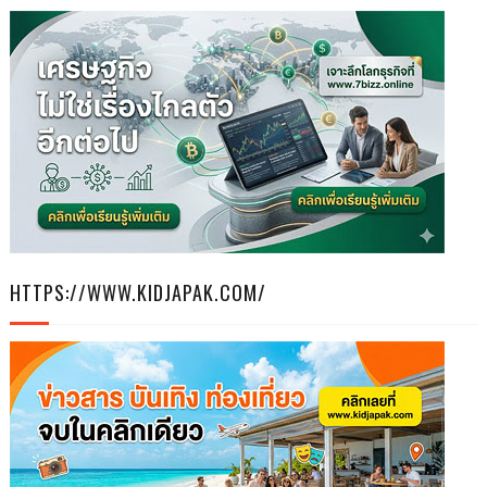
HTTPS://WWW.KIDJAPAK.COM/