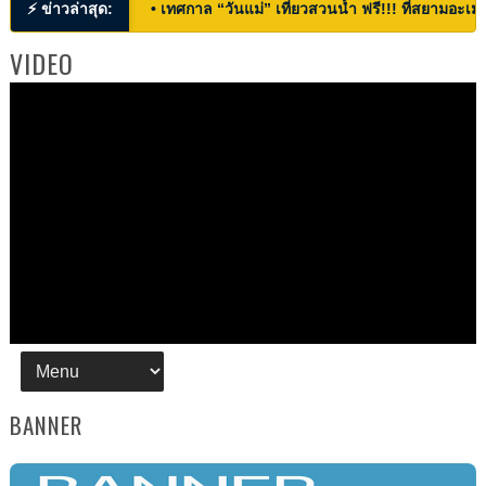
⚡ ข่าวล่าสุด:
• เทศกาล “วันแม่” เที่ยวสวนน้ำ ฟรี!!! ที่สยามอะเมซ
VIDEO
BANNER