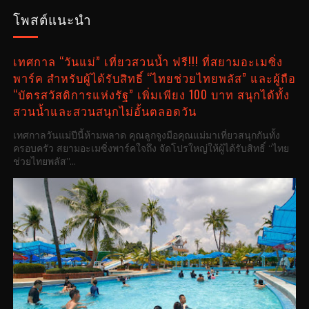
โพสต์แนะนำ
เทศกาล “วันแม่” เที่ยวสวนน้ำ ฟรี!!! ที่สยามอะเมซิ่ง
พาร์ค สำหรับผู้ได้รับสิทธิ์ “ไทยช่วยไทยพลัส” และผู้ถือ
“บัตรสวัสดิการแห่งรัฐ” เพิ่มเพียง 100 บาท สนุกได้ทั้ง
สวนน้ำและสวนสนุกไม่อั้นตลอดวัน
เทศกาลวันแม่ปีนี้ห้ามพลาด คุณลูกจูงมือคุณแม่มาเที่ยวสนุกกันทั้ง
ครอบครัว สยามอะเมซิ่งพาร์คใจถึง จัดโปรใหญ่ให้ผู้ได้รับสิทธิ์ “ไทย
ช่วยไทยพลัส”...