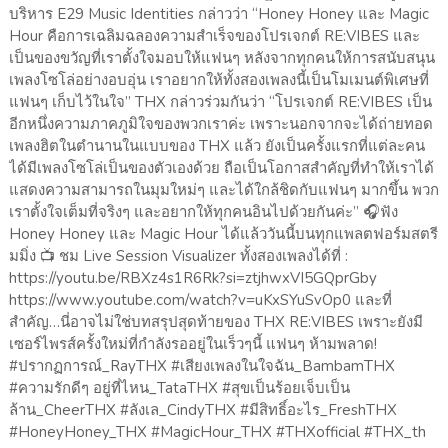
บริหาร E29 Music Identities กล่าวว่า “Honey Honey และ Magic
Hour คือการเฉลิมฉลองความสำเร็จของโปรเจกต์ RE:VIBES และ
เป็นของขวัญที่เราตั้งใจมอบให้แฟนๆ หลังจากทุกคนให้การสนับสนุน
เพลงโซโล่อย่างอบอุ่น เราอยากให้ทั้งสองเพลงนี้เป็นโมเมนต์พิเศษที่
แฟนๆ เก็บไว้ในใจ” THX กล่าวร่วมกันว่า “โปรเจกต์ RE:VIBES เป็น
อีกหนึ่งความภาคภูมิใจของพวกเราค่ะ เพราะนอกจากจะได้ถ่ายทอด
เพลงฮิตในตำนานในแบบของ THX แล้ว ยังเป็นครั้งแรกที่แต่ละคน
ได้มีเพลงโซโล่เป็นของตัวเองด้วย ถือเป็นโอกาสสำคัญที่ทำให้เราได้
แสดงความสามารถในมุมใหม่ๆ และได้ใกล้ชิดกับแฟนๆ มากขึ้น พวก
เราตั้งใจเต็มที่จริงๆ และอยากให้ทุกคนอินไปด้วยกันค่ะ” 🎧ฟัง
Honey Honey และ Magic Hour ได้แล้ววันนี้บนทุกแพลตฟอร์มสตรี
มมิ่ง 📺 ชม Live Session Visualizer ทั้งสองเพลงได้ที่ :
https://youtu.be/RBXz4s1R6Rk?si=ztjhwxVI5GQprGby
https://www.youtube.com/watch?v=uKxSYuSvOp0 และที่
สำคัญ…นี่อาจไม่ใช่บทสรุปสุดท้ายของ THX RE:VIBES เพราะยังมี
เซอร์ไพรส์ครั้งใหม่ที่กำลังรออยู่ในเร็วๆนี้ แฟนๆ ห้ามพลาด!
#ปรากฏการณ์_RayTHX #เสียงเพลงในใจฉัน_BambamTHX
#ความรักดีๆ อยู่ที่ไหน_TataTHX #สุขเป็นร้อยเจ็บเป็น
ล้าน_CheerTHX #ลังเล_CindyTHX #มีสิทธิ์อะไร_FreshTHX
#HoneyHoney_THX #MagicHour_THX #THXofficial #THX_th