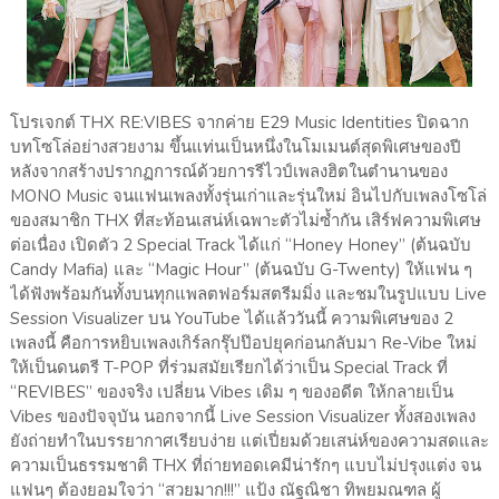
โปรเจกต์ THX RE:VIBES จากค่าย E29 Music Identities ปิดฉาก
บทโซโล่อย่างสวยงาม ขึ้นแท่นเป็นหนึ่งในโมเมนต์สุดพิเศษของปี
หลังจากสร้างปรากฏการณ์ด้วยการรีไวป์เพลงฮิตในตำนานของ
MONO Music จนแฟนเพลงทั้งรุ่นเก่าและรุ่นใหม่ อินไปกับเพลงโซโล่
ของสมาชิก THX ที่สะท้อนเสน่ห์เฉพาะตัวไม่ซ้ำกัน เสิร์ฟความพิเศษ
ต่อเนื่อง เปิดตัว 2 Special Track ได้แก่ “Honey Honey” (ต้นฉบับ
Candy Mafia) และ “Magic Hour” (ต้นฉบับ G-Twenty) ให้แฟน ๆ
ได้ฟังพร้อมกันทั้งบนทุกแพลตฟอร์มสตรีมมิ่ง และชมในรูปแบบ Live
Session Visualizer บน YouTube ได้แล้ววันนี้ ความพิเศษของ 2
เพลงนี้ คือการหยิบเพลงเกิร์ลกรุ๊ปป๊อปยุคก่อนกลับมา Re-Vibe ใหม่
ให้เป็นดนตรี T-POP ที่ร่วมสมัยเรียกได้ว่าเป็น Special Track ที่
“REVIBES” ของจริง เปลี่ยน Vibes เดิม ๆ ของอดีต ให้กลายเป็น
Vibes ของปัจจุบัน นอกจากนี้ Live Session Visualizer ทั้งสองเพลง
ยังถ่ายทำในบรรยากาศเรียบง่าย แต่เปี่ยมด้วยเสน่ห์ของความสดและ
ความเป็นธรรมชาติ THX ที่ถ่ายทอดเคมีน่ารักๆ แบบไม่ปรุงแต่ง จน
แฟนๆ ต้องยอมใจว่า “สวยมาก!!!” แป้ง ณัฐณิชา ทิพยมณฑล ผู้