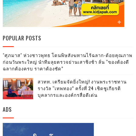
POPULAR POSTS
"ศุภมาส" ห่วงชาวพุทธ โดนพิษสังฆทานไร้ฉลาก-ด้อยคุณภาพ
ก่อนวันพระใหญ่ นำทีมลุยตรวจย่านเสาชิงช้า ลั่น “ของต้องดี
ฉลากต้องครบ ราคาต้องชัด”
สวทท. เตรียมจัดยิ่งใหญ่! งานพระราชทาน
รางวัล “เทพทอง” ครั้งที่ 24 เชิดชูเกียรติ
บุคลากรและองค์กรสื่อดีเด่น
ADS