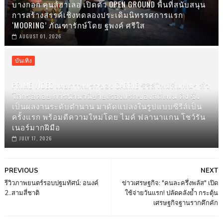
บางกอก คุนส์ฮาเลอ เปิดตัว OPEN GROUND พื้นที่สนับสนุน
การสร้างสรรค์เชิงทดลองประเดิมนิทรรศการแรก
‘MOORING’ ภัณฑารักษ์โดย ฐพงค์ ศรีใส
AUGUST 01, 2026
บันเทิง
PRIME VIDEO เผยภาพแรกของ CARRIE ซีรีส์ใหม่ที่แฟนๆ ทั่ว
โลกรอคอย การนำนวนิยายเรื่องแรกของสตีเฟน คิง ซึ่ง
เป็นผลงานระดับตำนาน มาดัดแปลงในรูปแบบซีรีส์เป็น
ครั้งแรก พร้อมตีความใหม่โดย ไมค์ ฟลานาแกน โชว์รัน
เนอร์มากฝีมือ
JULY 17, 2026
PREVIOUS
NEXT
รีวิวภาพยนตร์รอบปฐมทัศน์: อนงค์
ข่าวเศรษฐกิจ: "คนละครึ่งพลัส" เปิด
2..สามสี่ชาติ
ใช้จ่ายวันแรก! ปลัดคลังย้ำ กระตุ้น
เศรษฐกิจฐานรากคึกคัก