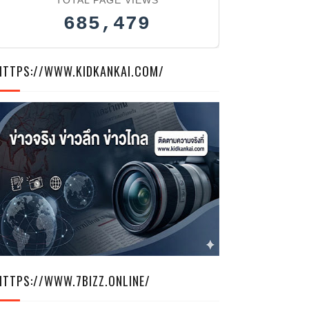
685,479
HTTPS://WWW.KIDKANKAI.COM/
HTTPS://WWW.7BIZZ.ONLINE/