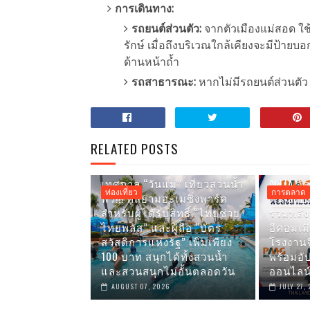
การเดินทาง:
รถยนต์ส่วนตัว:
จากตัวเมืองแม่สอด ใ
รักษ์ เมื่อถึงบริเวณใกล้เคียงจะมีป้ายบ
ด้านหน้าถ้ำ
รถสาธารณะ:
หากไม่มีรถยนต์ส่วนตัว ส
RELATED POSTS
เทศกาล “วันแม่” เที่ยวสวนน้ำ
AITIA จั
ท่องเที่ยว
การตลาด
ฟรี!!! ที่สยามอะเมซิ่งพาร์ค
ดัน SME
สำหรับผู้ได้รับสิทธิ์ “ไทยช่วย
รวมพลัง
ไทยพลัส” และผู้ถือ “บัตร
อีคอมเมิ
สวัสดิการแห่งรัฐ” เพิ่มเพียง
โรงงาน
100 บาท สนุกได้ทั้งสวนน้ำ
พร้อมอัป
และสวนสนุกไม่อั้นตลอดวัน
ออนไลน์
AUGUST 07, 2026
JULY 27,