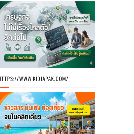
HTTPS://WWW.KIDJAPAK.COM/