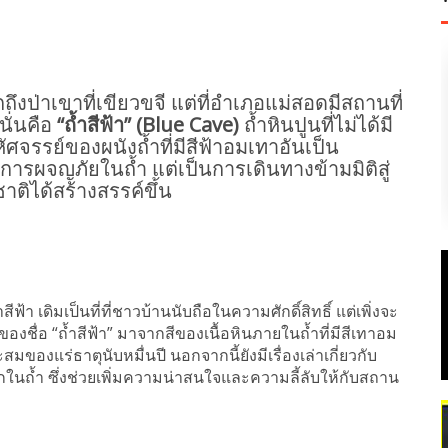
ึงป่าเขาที่เขียวขจี แต่ที่อำเภอแม่สอดมีสถานที่
นั่นคือ
“ถ้ำสีฟ้า” (Blue Cave)
ถ้ำหินปูนที่ไม่ได้มี
ศจรรย์ของผนังถ้ำที่มีสีฟ้าอมเทาอันเป็น
ค่การผจญภัยในถ้ำ แต่เป็นการเดินทางข้ามมิติสู่
ิได้สร้างสรรค์ขึ้น
ีฟ้า เดิมเป็นที่ที่ชาวบ้านนับถือในความศักดิ์สิทธิ์ แต่เพิ่งจะ
ของชื่อ “ถ้ำสีฟ้า” มาจากสีของเนื้อหินภายในถ้ำที่มีสีเทาอม
มของแร่ธาตุนับหมื่นปี นอกจากนี้ยังมีเรื่องเล่าเกี่ยวกับ
ากในถ้ำ ซึ่งช่วยเพิ่มความน่าสนใจและความลี้ลับให้กับสถาน