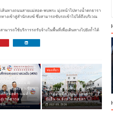
ช้เส้นทางถนนสายแม่สอด-พบพระ มุ่งหน้าไปทางน้ำตกธารา
อกทางเข้าสู่สำนักสงฆ์ ซึ่งสามารถขับรถเข้าไปได้ถึงบริเวณ
ามารถใช้บริการรถรับจ้างในพื้นที่เพื่อเดินทางไปยังถ้ำได้
ดงานใหญ่ ‘TESE 2026’
คณะรองโฆษกประจำสำนัก
ท่องเที่ยว
S ไทยลุยตลาดโลก
นายกรัฐมนตรี พร้อมด้วยคณะ
เฟรนไชส์-
สื่อมวลชนประจำทำเนียบ
ร์ซชื่อดังขนทัพ AI-
รัฐบาลลงพื้นที่จังหวัดสงขลา
จีน-ไทยและอาเซียน
เพื่อประชาสัมพันธ์ศักยภาพ
สกิลพ่อค้า-แม่ค้า
การท่องเที่ยวคุณภาพอย่าง
สู่เวทีสากล
ยั่งยืน ณ จังหวัดสงขลา
 2026
JULY 09, 2026