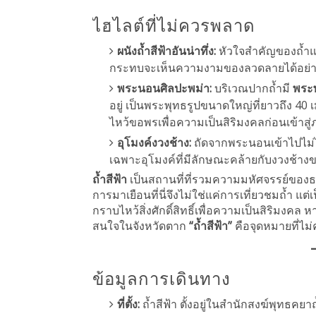
ไฮไลต์ที่ไม่ควรพลาด
ผนังถ้ำสีฟ้าอันน่าทึ่ง:
หัวใจสำคัญของถ้ำแห่
กระทบจะเห็นความงามของลวดลายได้อย่างช
พระนอนศิลปะพม่า:
บริเวณปากถ้ำมี
พระพ
อยู่ เป็นพระพุทธรูปขนาดใหญ่ที่ยาวถึง 40
ไหว้ขอพรเพื่อความเป็นสิริมงคลก่อนเข้าสู
อุโมงค์งวงช้าง:
ถัดจากพระนอนเข้าไปไม่ไ
เฉพาะอุโมงค์ที่มีลักษณะคล้ายกับงวงช้างขน
ถ้ำสีฟ้า
เป็นสถานที่ที่รวมความมหัศจรรย์ของ
การมาเยือนที่นี่จึงไม่ใช่แค่การเที่ยวชมถ้ำ แต
กราบไหว้สิ่งศักดิ์สิทธิ์เพื่อความเป็นสิริมงค
สนใจในจังหวัดตาก
“ถ้ำสีฟ้า”
คือจุดหมายที่ไม่
ข้อมูลการเดินทาง
ที่ตั้ง:
ถ้ำสีฟ้า ตั้งอยู่ในสำนักสงฆ์พุทธคย