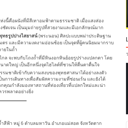
งนี้คือผนังที่มีสีเทาอมฟ้าตามธรรมชาติ เมื่อแสงส่อง
ัดเจน เป็นมุมถ่ายรูปที่สวยงามและมีเอกลักษณ์มาก
ุทธรูปปางไสยาสน์
(พระนอน) ศิลปะแบบพม่าประดิษฐาน
 เมตร และมีความงดงามอ่อนช้อย เป็นจุดที่ผู้คนนิยมมากราบ
่ภายในถ้ำ
ว
กล จะพบกับโถงถ้ำที่มีหินงอกหินย้อยรูปร่างแปลกตา โดย
าดใหญ่ เป็นอีกหนึ่งจุดไฮไลต์ที่ชวนให้ตื่นตาตื่นใจ
ธรรมชาติเข้ากับความสงบของพุทธศาสนาได้อย่างลงตัว
่เป็นการเดินทางเพื่อสัมผัสความงามที่ซ่อนเร้น และยังได้
ล หากคุณกำลังมองหาสถานที่ท่องเที่ยวที่แปลกใหม่และน่า
ควรพลาดอย่างยิ่ง
าถ้ำสีฟ้า หมู่ 6 ตำบลมหาวัน อำเภอแม่สอด จังหวัดตาก