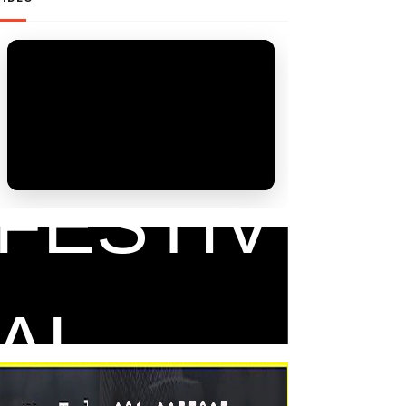
FAM
FESTIV
AL