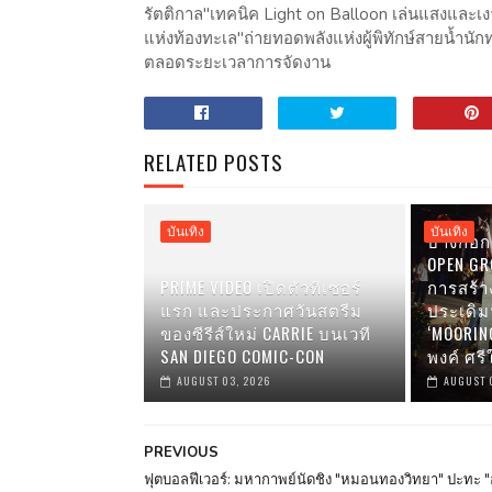
รัตติกาล"เทคนิค Light on Balloon เล่นแสงและเงาอย
แห่งท้องทะเล"ถ่ายทอดพลังแห่งผู้พิทักษ์สายน้ำนั
ตลอดระยะเวลาการจัดงาน
RELATED POSTS
บันเทิง
บันเทิง
บางกอก 
OPEN GRO
PRIME VIDEO เปิดตัวทีเซอร์
การสร้า
แรก และประกาศวันสตรีม
ประเดิ
ของซีรีส์ใหม่ CARRIE บนเวที
‘MOORIN
SAN DIEGO COMIC-CON
พงค์ ศรี
AUGUST 03, 2026
AUGUST 
PREVIOUS
ฟุตบอลฟีเวอร์: มหากาพย์นัดชิง "หมอนทองวิทยา" ปะทะ "