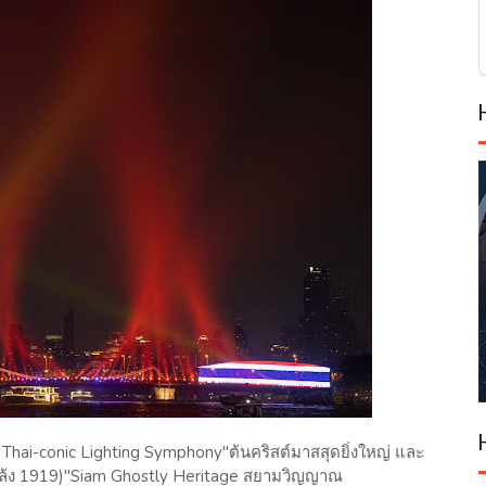
i-conic Lighting Symphony"ต้นคริสต์มาสสุดยิ่งใหญ่ และ
ยล้ง 1919)"Siam Ghostly Heritage สยามวิญญาณ