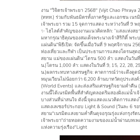
งาน "วิจิตรเจ้าพระยา 2568" (Vijit Chao Phraya 20
(ททท.) ร่วมกับพันธมิตรทั้งภาครัฐและเอกชน เนร
เจ้าพระยา รวม 15 จุดการแสดง ระหว่างวันที่ 9 พ
✨ ไฮไลต์สำคัญของงานแนวคิดหลัก: “แสงแห่งสยาม
มหากรุณาธิคุณของสมเด็จพระนางเจ้าสิริกิติ์ พระ
แผ่นดิน"พิธีเปิด: จัดขึ้นเมื่อวันที่ 9 พฤศจิกาย
ท่องเที่ยวและกีฬา เป็นประธานการแสดงโดรนสุด
สยาม แม่ของแผ่นดิน”โดรน 500 ลำ: แสดงในวันที่ 
น.)โดรน 1,000 ลำ: แสดงในวันที่ 9, 15, 22, 28, 2
น.)ผลกระทบทางเศรษฐกิจ: คาดการณ์ว่าจะดึงดูดนัก
หมุนเวียนไม่น้อยกว่า 6,200 ล้านบาทวัตถุประสงค์
(World Events) และส่งเสริมเศรษฐกิจยามค่ำคืน
งานนี้ได้เนรมิตพื้นที่สำคัญตลอดริมสองฝั่งแม่น้ำเ
บางส่วนที่น่าสนใจ ดังนี้:จุดแสดงแนวคิดการแส
แสดงเลเซอร์ประกอบ Light & Sound (วันละ 6 ร
สยาม"เนรมิตแสงยามค่ำคืนดุจอรุณรุ่งแห่งกรุงรั
เจ้าพระยา"ถ่ายทอดความงามของแม่น้ำผ่านบทเพ
แห่งความรุ่งเรือง"Light