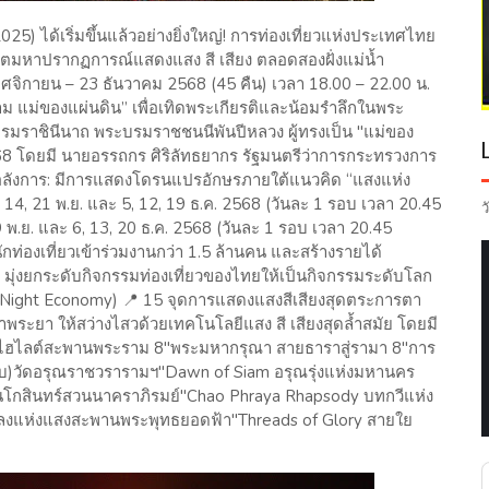
25) ได้เริ่มขึ้นแล้วอย่างยิ่งใหญ่! การท่องเที่ยวแห่งประเทศไทย
มิตมหาปรากฏการณ์แสดงแสง สี เสียง ตลอดสองฝั่งแม่น้ำ
ฤศจิกายน – 23 ธันวาคม 2568 (45 คืน) เวลา 18.00 – 22.00 น.
 แม่ของแผ่นดิน” เพื่อเทิดพระเกียรติและน้อมรำลึกในพระ
บรมราชินีนาถ พระบรมราชชนนีพันปีหลวง ผู้ทรงเป็น "แม่ของ
น 2568 โดยมี นายอรรถกร ศิริลัทธยากร รัฐมนตรีว่าการกระทรวงการ
อลังการ: มีการแสดงโดรนแปรอักษรภายใต้แนวคิด “แสงแห่ง
14, 21 พ.ย. และ 5, 12, 19 ธ.ค. 2568 (วันละ 1 รอบ เวลา 20.45
ว
9 พ.ย. และ 6, 13, 20 ธ.ค. 2568 (วันละ 1 รอบ เวลา 20.45
ท่องเที่ยวเข้าร่วมงานกว่า 1.5 ล้านคน และสร้างรายได้
: มุ่งยกระดับกิจกรรมท่องเที่ยวของไทยให้เป็นกิจกรรมระดับโลก
 (Night Economy) 📍 15 จุดการแสดงแสงสีเสียงสุดตระการตา
จ้าพระยา ให้สว่างไสวด้วยเทคโนโลยีแสง สี เสียงสุดล้ำสมัย โดยมี
ดงไฮไลต์สะพานพระราม 8"พระมหากรุณา สายธาราสู่รามา 8"การ
อบ)วัดอรุณราชวรารามฯ"Dawn of Siam อรุณรุ่งแห่งมหานคร
ตนโกสินทร์สวนนาคราภิรมย์"Chao Phraya Rhapsody บทกวีแห่ง
ลงแห่งแสงสะพานพระพุทธยอดฟ้า"Threads of Glory สายใย