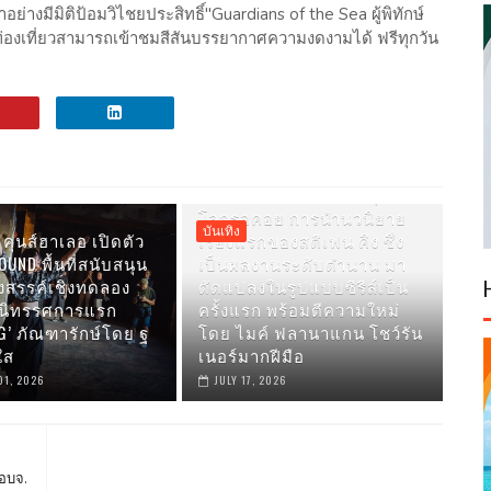
่างมีมิติป้อมวิไชยประสิทธิ์"Guardians of the Sea ผู้พิทักษ์
กท่องเที่ยวสามารถเข้าชมสีสันบรรยากาศความงดงามได้ ฟรีทุกวัน
PRIME VIDEO เผยภาพแรกของ
CARRIE ซีรีส์ใหม่ที่แฟนๆ ทั่ว
โลกรอคอย การนำนวนิยาย
บันเทิง
คุนส์ฮาเลอ เปิดตัว
เรื่องแรกของสตีเฟน คิง ซึ่ง
UND พื้นที่สนับสนุน
เป็นผลงานระดับตำนาน มา
งสรรค์เชิงทดลอง
ดัดแปลงในรูปแบบซีรีส์เป็น
มนิทรรศการแรก
ครั้งแรก พร้อมตีความใหม่
G’ ภัณฑารักษ์โดย ฐ
โดย ไมค์ ฟลานาแกน โชว์รัน
ใส
เนอร์มากฝีมือ
01, 2026
JULY 17, 2026
อบจ.