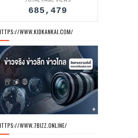
685,479
HTTPS://WWW.KIDKANKAI.COM/
HTTPS://WWW.7BIZZ.ONLINE/