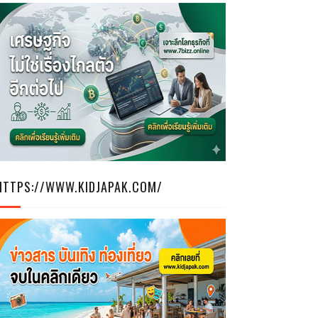
HTTPS://WWW.KIDJAPAK.COM/