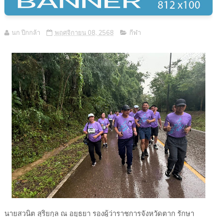
นก ปีกกล้า
พฤศจิกายน 08, 2568
กีฬา
นายสวนิต สุริยกุล ณ อยุธยา รองผู้ว่าราชการจังหวัดตาก รักษา