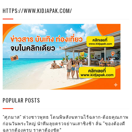
HTTPS://WWW.KIDJAPAK.COM/
POPULAR POSTS
"ศุภมาส" ห่วงชาวพุทธ โดนพิษสังฆทานไร้ฉลาก-ด้อยคุณภาพ
ก่อนวันพระใหญ่ นำทีมลุยตรวจย่านเสาชิงช้า ลั่น “ของต้องดี
ฉลากต้องครบ ราคาต้องชัด”