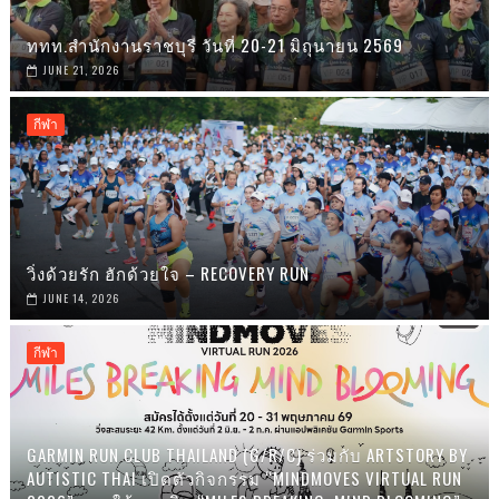
ททท.สำนักงานราชบุรี วันที่ 20-21 มิถุนายน 2569
JUNE 21, 2026
กีฬา
วิ่งด้วยรัก ฮักด้วยใจ – RECOVERY RUN
JUNE 14, 2026
กีฬา
GARMIN RUN CLUB THAILAND (G/R/C) ร่วมกับ ARTSTORY BY
AUTISTIC THAI เปิดตัวกิจกรรม “MINDMOVES VIRTUAL RUN