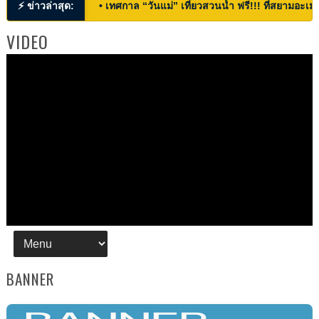
⚡ ข่าวล่าสุด:
• เทศกาล “วันแม่” เที่ยวสวนน้ำ ฟรี!!! ที่สยามอะเมซ
VIDEO
BANNER