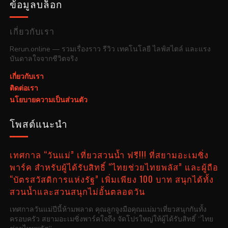
ข้อมูลบล็อก
เกี่ยวกับเรา
Rerun.online — รวมเรื่องราว รีวิว เทคโนโลยี ไลฟ์สไตล์ และแรง
บันดาลใจจากชีวิตจริง
เกี่ยวกับเรา
ติดต่อเรา
นโยบายความเป็นส่วนตัว
โพสต์แนะนำ
เทศกาล “วันแม่” เที่ยวสวนน้ำ ฟรี!!! ที่สยามอะเมซิ่ง
พาร์ค สำหรับผู้ได้รับสิทธิ์ “ไทยช่วยไทยพลัส” และผู้ถือ
“บัตรสวัสดิการแห่งรัฐ” เพิ่มเพียง 100 บาท สนุกได้ทั้ง
สวนน้ำและสวนสนุกไม่อั้นตลอดวัน
เทศกาลวันแม่ปีนี้ห้ามพลาด คุณลูกจูงมือคุณแม่มาเที่ยวสนุกกันทั้ง
ครอบครัว สยามอะเมซิ่งพาร์คใจถึง จัดโปรใหญ่ให้ผู้ได้รับสิทธิ์ “ไทย