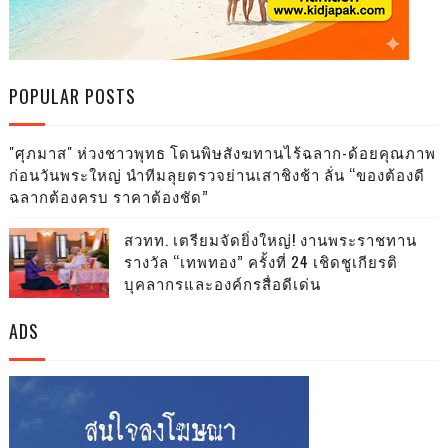
POPULAR POSTS
"ศุภมาส" ห่วงชาวพุทธ โดนพิษสังฆทานไร้ฉลาก-ด้อยคุณภาพ
ก่อนวันพระใหญ่ นำทีมลุยตรวจย่านเสาชิงช้า ลั่น “ของต้องดี
ฉลากต้องครบ ราคาต้องชัด”
สวทท. เตรียมจัดยิ่งใหญ่! งานพระราชทาน
รางวัล “เทพทอง” ครั้งที่ 24 เชิดชูเกียรติ
บุคลากรและองค์กรสื่อดีเด่น
ADS