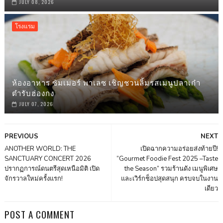
JULY 08, 2026
โรงแรม
ห้องอาหาร ซัมเมอร์ พาเลซ เชิญชวนลิ้มรสเมนูปลาเก๋า
ตำรับฮ่องกง
JULY 07, 2026
PREVIOUS
NEXT
ANOTHER WORLD: THE
เปิดฉากความอร่อยส่งท้ายปี!
SANCTUARY CONCERT 2026
“Gourmet Foodie Fest 2025 –Taste
ปรากฏการณ์ดนตรีสุดเหนือมิติ เปิด
the Season” รวมร้านดัง เมนูพิเศษ
จักรวาลใหม่ครั้งแรก!
และเวิร์กช็อปสุดสนุก ครบจบในงาน
เดียว
POST A COMMENT