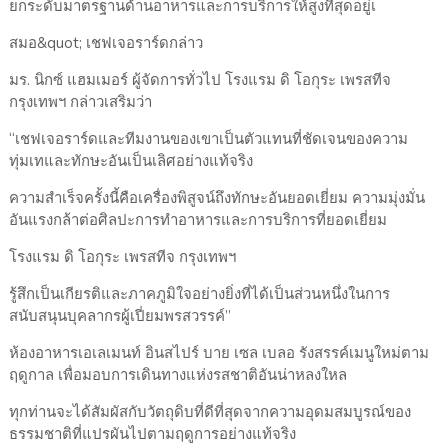
ยกระดับมาตรฐานด้านอาหารและการบริการให้สูงที่สุดอยู่เ
สมอ&quot; เชฟเจอราร์ดกล่าว
มร. นิกซ์ แฮมเมอร์ ผู้จัดการทั่วไป โรงแรม ดิ โอกุระ เพรสทีจ
กรุงเทพฯ กล่าวเสริมว่า
“เชฟเจอราร์ดและทีมงานของเขาเป็นตัวแทนที่ชัดเจนของความ
ทุ่มเทและทักษะอันเป็นเลิศอย่างแท้จริง
ความสำเร็จครั้งนี้คือเครื่องพิสูจน์ถึงทักษะอันยอดเยี่ยม ความมุ่งมั่น
อันแรงกล้าต่อศิลปะการทำอาหารและการบริการที่ยอดเยี่ยม
โรงแรม ดิ โอกุระ เพรสทีจ กรุงเทพฯ
รู้สึกเป็นเกียรติและภาคภูมิใจอย่างยิ่งที่ได้เป็นส่วนหนึ่งในการ
สนับสนุนบุคลากรผู้เปี่ยมพรสวรรค์”
ห้องอาหารเอเลเมนท์ อินสไปร์ บาย เซล เบลอ รังสรรค์เมนูใหม่ตาม
ฤดูกาล เพื่อมอบการเดินทางแห่งรสชาติอันน่าหลงใหล
ทุกท่านจะได้สัมผัสกับวัตถุดิบที่ดีที่สุดจากความอุดมสมบูรณ์ของ
ธรรมชาติที่แปรผันไปตามฤดูการอย่างแท้จริง