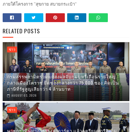
ภายใต้โครงการ “สุขกาย สบายกระเป๋า”
RELATED POSTS
ข่าว
กรมสรรพสามิตร่วมแถลงผลจับกุมบุหรี่เถื่อนรายใหญ่
กลางเมืองโคราช ยึดของกลางกว่า 75,000 ซอง คิดเป็น
ภาษีที่รัฐสูญเสียกว่า 4 ล้านบาท
AUGUST 03, 2026
ข่าว
นายกฯ เดินทางถึงกรุงจาการ์ตา แล้ว เตรืยมหารือเต็ม