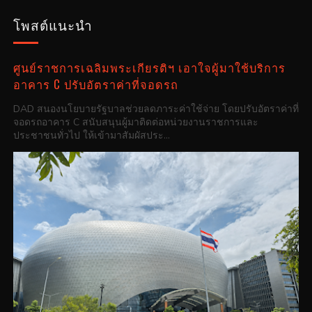
โพสต์แนะนำ
ศูนย์ราชการเฉลิมพระเกียรติฯ เอาใจผู้มาใช้บริการ
อาคาร C ปรับอัตราค่าที่จอดรถ
DAD สนองนโยบายรัฐบาลช่วยลดภาระค่าใช้จ่าย โดยปรับอัตราค่าที่
จอดรถอาคาร C สนับสนุนผู้มาติดต่อหน่วยงานราชการและ
ประชาชนทั่วไป ให้เข้ามาสัมผัสประ...