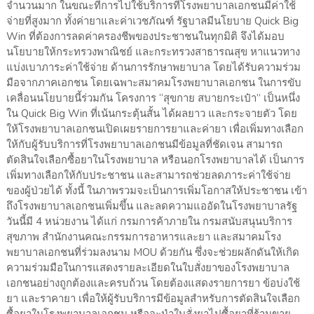
จำนวนมาก ในขณะที่การไปใช้บริการที่โรงพยาบาลเอกชนมีค่าใช้
จ่ายที่สูงมาก ทั้งค่ายาและค่าเวชภัณฑ์ รัฐบาลมีนโยบาย Quick Big
Win ที่ต้องการลดค่าครองชีพของประชาชนในทุกมิติ จึงได้มอบ
นโยบายให้กระทรวงพาณิชย์ และกระทรวงสาธารณสุข หาแนวทาง
แบ่งเบาภาระค่าใช้จ่าย ด้านการรักษาพยาบาล โดยได้รับความร่วม
มือจากภาคเอกชน โดยเฉพาะสมาคมโรงพยาบาลเอกชน ในการขับ
เคลื่อนนโยบายนี้ร่วมกัน โครงการ “สุขกาย สบายกระเป๋า” เป็นหนึ่ง
ใน Quick Big Win ที่เน้นกระตุ้นสั้น ได้ผลยาว และกระจายตัว โดย
ให้โรงพยาบาลเอกชนเปิดเผยรายการยาและค่ายา เพื่อเพิ่มทางเลือก
ให้กับผู้รับบริการที่โรงพยาบาลเอกชนมีข้อมูลที่ชัดเจน สามารถ
ตัดสินใจเลือกซื้อยาในโรงพยาบาล หรือนอกโรงพยาบาลได้ เป็นการ
เพิ่มทางเลือกให้กับประชาชน และสามารถช่วยลดภาระค่าใช้จ่าย
ของผู้ป่วยได้ ทั้งนี้ ในภาพรวมจะเป็นการเพิ่มโอกาสให้ประชาชน เข้า
ถึงโรงพยาบาลเอกชนเพิ่มขึ้น และลดความแออัดในโรงพยาบาลรัฐ
วันนี้มี 4 หน่วยงาน ได้แก่ กรมการค้าภายใน กรมสนับสนุนบริการ
สุขภาพ สำนักงานคณะกรรมการอาหารและยา และสมาคมโรง
พยาบาลเอกชนที่ร่วมลงนาม MOU ด้วยกัน ซึ่งจะช่วยผลักดันให้เกิด
ความร่วมมือในการแสดงรายละเอียดในใบสั่งยาของโรงพยาบาล
เอกชนอย่างถูกต้องและครบถ้วน โดยต้องแสดงรายการยา ข้อบ่งใช้
ยา และราคายา เพื่อให้ผู้รับบริการมีข้อมูลสำหรับการตัดสินใจเลือก