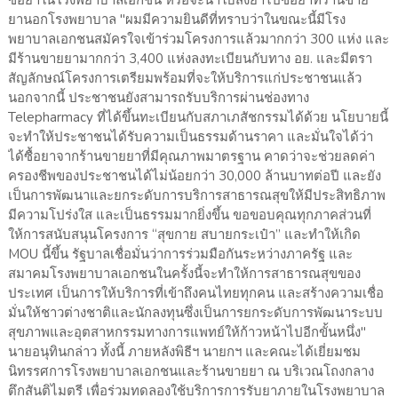
ซื้อยาในโรงพยาบาลเอกชน หรือจะนำใบสั่งยาไปซื้อยาที่ร้านขาย
ยานอกโรงพยาบาล "ผมมีความยินดีที่ทราบว่าในขณะนี้มีโรง
พยาบาลเอกชนสมัครใจเข้าร่วมโครงการแล้วมากกว่า 300 แห่ง และ
มีร้านขายยามากกว่า 3,400 แห่งลงทะเบียนกับทาง อย. และมีตรา
สัญลักษณ์โครงการเตรียมพร้อมที่จะให้บริการแก่ประชาชนแล้ว
นอกจากนี้ ประชาชนยังสามารถรับบริการผ่านช่องทาง
Telepharmacy ที่ได้ขึ้นทะเบียนกับสภาเภสัชกรรมได้ด้วย นโยบายนี้
จะทำให้ประชาชนได้รับความเป็นธรรมด้านราคา และมั่นใจได้ว่า
ได้ซื้อยาจากร้านขายยาที่มีคุณภาพมาตรฐาน คาดว่าจะช่วยลดค่า
ครองชีพของประชาชนได้ไม่น้อยกว่า 30,000 ล้านบาทต่อปี และยัง
เป็นการพัฒนาและยกระดับการบริการสาธารณสุขให้มีประสิทธิภาพ
มีความโปร่งใส และเป็นธรรมมากยิ่งขึ้น ขอขอบคุณทุกภาคส่วนที่
ให้การสนับสนุนโครงการ “สุขกาย สบายกระเป๋า” และทำให้เกิด
MOU นี้ขึ้น รัฐบาลเชื่อมั่นว่าการร่วมมือกันระหว่างภาครัฐ และ
สมาคมโรงพยาบาลเอกชนในครั้งนี้จะทำให้การสาธารณสุขของ
ประเทศ เป็นการให้บริการที่เข้าถึงคนไทยทุกคน และสร้างความเชื่อ
มั่นให้ชาวต่างชาติและนักลงทุนซึ่งเป็นการยกระดับการพัฒนาระบบ
สุขภาพและอุตสาหกรรมทางการแพทย์ให้ก้าวหน้าไปอีกขั้นหนึ่ง"
นายอนุทินกล่าว ทั้งนี้ ภายหลังพิธีฯ นายกฯ และคณะได้เยี่ยมชม
นิทรรศการโรงพยาบาลเอกชนและร้านขายยา ณ บริเวณโถงกลาง
ตึกสันติไมตรี เพื่อร่วมทดลองใช้บริการการรับยาภายในโรงพยาบาล