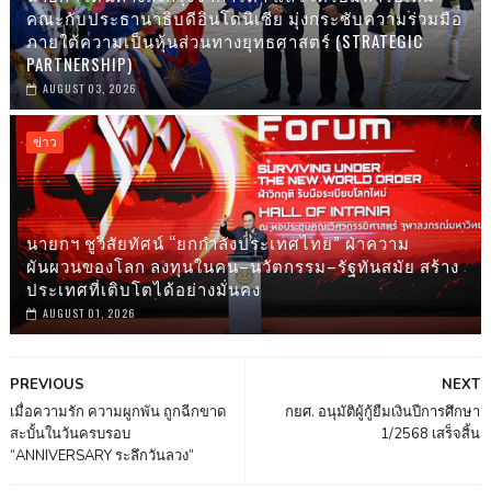
คณะกับประธานาธิบดีอินโดนิเซีย มุ่งกระชับความร่วมมือ
ภายใต้ความเป็นหุ้นส่วนทางยุทธศาสตร์ (STRATEGIC
PARTNERSHIP)
AUGUST 03, 2026
ข่าว
นายกฯ ชูวิสัยทัศน์ “ยกกำลังประเทศไทย” ฝ่าความ
ผันผวนของโลก ลงทุนในคน–นวัตกรรม–รัฐทันสมัย สร้าง
ประเทศที่เติบโตได้อย่างมั่นคง
AUGUST 01, 2026
PREVIOUS
NEXT
เมื่อความรัก ความผูกพัน ถูกฉีกขาด
กยศ. อนุมัติผู้กู้ยืมเงินปีการศึกษา
สะบั้นในวันครบรอบ
1/2568 เสร็จสิ้น
“ANNIVERSARY ระลึกวันลวง”