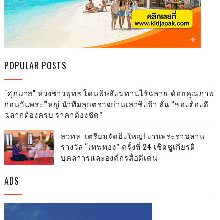
POPULAR POSTS
"ศุภมาส" ห่วงชาวพุทธ โดนพิษสังฆทานไร้ฉลาก-ด้อยคุณภาพ
ก่อนวันพระใหญ่ นำทีมลุยตรวจย่านเสาชิงช้า ลั่น “ของต้องดี
ฉลากต้องครบ ราคาต้องชัด”
สวทท. เตรียมจัดยิ่งใหญ่! งานพระราชทาน
รางวัล “เทพทอง” ครั้งที่ 24 เชิดชูเกียรติ
บุคลากรและองค์กรสื่อดีเด่น
ADS