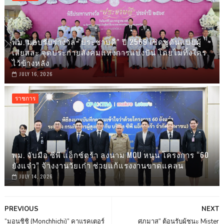
พม. มอบรับรางวัล “ประชาบดี” ปี 2569 เชิดชูต้นแบบผู้
เสียสละ จุดประกายสังคมแห่งการแบ่งปัน โดยไม่ทิ้งใคร
ไว้ข้างหลัง
JULY 16, 2026
ราชการ
พม. จับมือ ซีพี แอ็กซ์ตร้า ลงนาม MOU หนุน โครงการ “60
ยังแจ๋ว” จ้างงานวัยเก๋า ช่วยแก้แรงงานขาดแคลน
JULY 14, 2026
PREVIOUS
NEXT
“มอนชิชิ (Monchhichi)” คาแรคเตอร์
ศุภมาส” ต้อนรับผู้ชนะ Mister