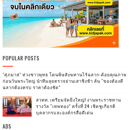
POPULAR POSTS
"ศุภมาส" ห่วงชาวพุทธ โดนพิษสังฆทานไร้ฉลาก-ด้อยคุณภาพ
ก่อนวันพระใหญ่ นำทีมลุยตรวจย่านเสาชิงช้า ลั่น “ของต้องดี
ฉลากต้องครบ ราคาต้องชัด”
สวทท. เตรียมจัดยิ่งใหญ่! งานพระราชทาน
รางวัล “เทพทอง” ครั้งที่ 24 เชิดชูเกียรติ
บุคลากรและองค์กรสื่อดีเด่น
ADS