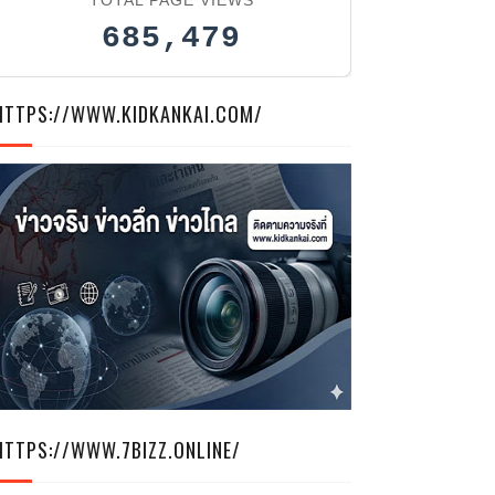
685,479
HTTPS://WWW.KIDKANKAI.COM/
HTTPS://WWW.7BIZZ.ONLINE/