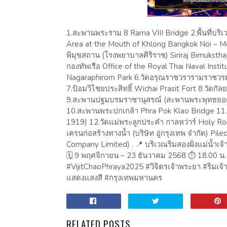
1.สะพานพระราม 8 Rama VIII Bridge 2.พื้นที่บ
Area at the Mouth of Khlong Bangkok Noi – Mout
พิมุขสถาน (โรงพยาบาลศิริราช) Siriraj Bimukst
กองทัพเรือ Office of the Royal Thai Naval Inst
Nagaraphirom Park 6.วัดอรุณราชวรารามราชว
7.ป้อมวิไชยประสิทธิ์ Wichai Prasit Fort 8.วั
9.สะพานปฐมบรมราชานุสรณ์ (สะพานพระพุทธยอดฟ
10.สะพานพระปกเกล้า Phra Pok Klao Bridge 11.ต
1919) 12.วัดแม่พระลูกประคำ กาลหว่าร์ Holy Ro
เครนก่อสร้างทางน้ำ (บริษัท อู่กรุงเทพ จำกัด) P
Company Limited) . 📍 บริเวณริมสองฝั่งแม่น้
​ 🗓️ 9 พฤศจิกายน – 23 ธันวาคม 2568 ⏱️ 18.00 น
#VijitChaoPhraya2025 #วิจิตรเจ้าพระยา #ริมเจ
แสดงแสงสี #กรุงเทพมหานคร
RELATED POSTS