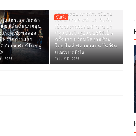
PRIME VIDEO เผยภาพแรกของ
CARRIE ซีรีส์ใหม่ที่แฟนๆ ทั่ว
โลกรอคอย การนำนวนิยาย
บันเทิง
คุนส์ฮาเลอ เปิดตัว
เรื่องแรกของสตีเฟน คิง ซึ่ง
UND พื้นที่สนับสนุน
เป็นผลงานระดับตำนาน มา
งสรรค์เชิงทดลอง
ดัดแปลงในรูปแบบซีรีส์เป็น
มนิทรรศการแรก
ครั้งแรก พร้อมตีความใหม่
G’ ภัณฑารักษ์โดย ฐ
โดย ไมค์ ฟลานาแกน โชว์รัน
ใส
เนอร์มากฝีมือ
01, 2026
JULY 17, 2026