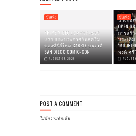
บันเทิง
บันเทิง
บางกอก 
OPEN GRO
PRIME VIDEO เปิดตัวทีเซอร์
การสร้า
แรก และประกาศวันสตรีม
ประเดิ
ของซีรีส์ใหม่ CARRIE บนเวที
‘MOORIN
SAN DIEGO COMIC-CON
พงค์ ศรี
AUGUST 03, 2026
AUGUST 
POST A COMMENT
ไม่มีความคิดเห็น