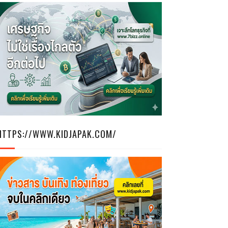
HTTPS://WWW.KIDJAPAK.COM/