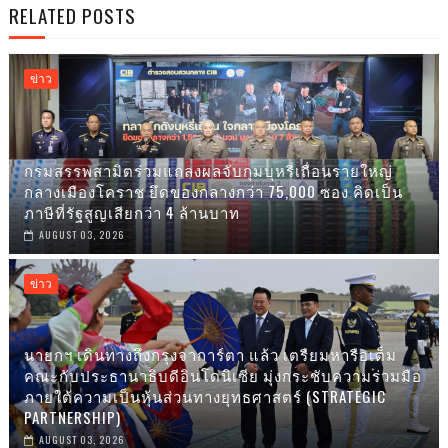
RELATED POSTS
ข่าว
กรมสรรพสามิตร่วมแถลงผลจับกุมบุหรี่เถื่อนรายใหญ่
กลางเมืองโคราช ยึดของกลางกว่า 75,000 ซอง คิดเป็น
ภาษีที่รัฐสูญเสียกว่า 4 ล้านบาท
AUGUST 03, 2026
ข่าว
นายกฯ เดินทางถึงกรุงจาการ์ตา แล้ว เตรืยมหารือเต็ม
คณะกับประธานาธิบดีอินโดนิเซีย มุ่งกระชับความร่วมมือ
ภายใต้ความเป็นหุ้นส่วนทางยุทธศาสตร์ (STRATEGIC
PARTNERSHIP)
AUGUST 03, 2026