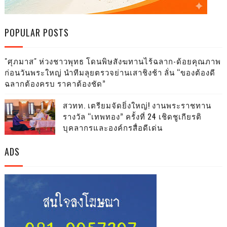
POPULAR POSTS
"ศุภมาส" ห่วงชาวพุทธ โดนพิษสังฆทานไร้ฉลาก-ด้อยคุณภาพ
ก่อนวันพระใหญ่ นำทีมลุยตรวจย่านเสาชิงช้า ลั่น “ของต้องดี
ฉลากต้องครบ ราคาต้องชัด”
สวทท. เตรียมจัดยิ่งใหญ่! งานพระราชทาน
รางวัล “เทพทอง” ครั้งที่ 24 เชิดชูเกียรติ
บุคลากรและองค์กรสื่อดีเด่น
ADS