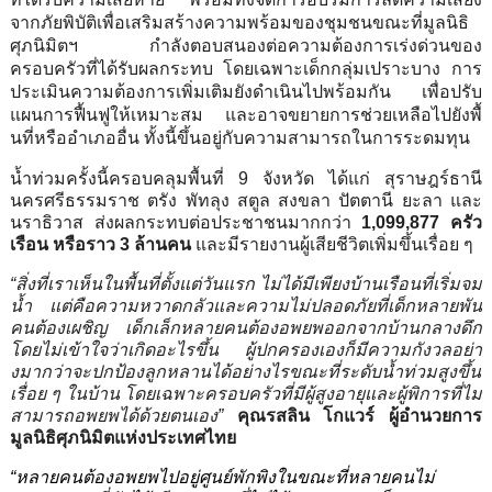
จากภั
ยพิบัติเพื่อเสริมสร้างความพร้
อมของชุมชนขณะที่มูลนิธิ
ศุภนิมิ
ตฯ กำลังตอบสนองต่อความต้องการเร่
งด่วนของ
ครอบครัวที่ได้รั
บผลกระทบ โดยเฉพาะเด็กกลุ่มเปราะบาง การ
ประเมินความต้องการเพิ่มเติ
มยังดำเนินไปพร้อมกัน เพื่อปรับ
แผนการฟื้นฟูให้
เหมาะสม และอาจขยายการช่วยเหลือไปยังพื้
นที่หรืออำเภออื่น ทั้งนี้ขึ้นอยู่กั
บความสามารถในการระดมทุน
น้ำท่วมครั้งนี้ครอบคลุมพื้นที่
9
จังหวัด ได้แก่ สุราษฎร์ธานี
นครศรีธรรมราช ตรัง พัทลุง สตูล สงขลา ปัตตานี ยะลา และ
นราธิวาส ส่งผลกระทบต่อประชาชนมากกว่า
1,099,877
ครัว
เรือน หรือราว
3
ล้านคน
และมีรายงานผู้เสียชีวิตเพิ่มขึ้
นเรื่อย ๆ
“
สิ่งที่เราเห็นในพื้นที่ตั้
งแต่วันแรก ไม่ได้มีเพียงบ้านเรือนที่เริ่
มจม
น้ำ แต่คือความหวาดกลัวและความไม่
ปลอดภัยที่เด็กหลายพัน
คนต้
องเผชิญ เด็กเล็กหลายคนต้องอพยพออกจากบ้
านกลางดึก
โดยไม่เข้าใจว่าเกิ
ดอะไรขึ้น ผู้ปกครองเองก็มีความกังวลอย่
า
งมากว่าจะปกป้องลูกหลานได้อย่
างไรขณะที่ระดับน้ำท่วมสูงขึ้
น
เรื่อย ๆ ในบ้าน โดยเฉพาะครอบครัวที่มีผู้สู
งอายุและผู้พิการที่ไม่
สามารถอพยพได้ด้วยตนเอง”
คุณรสลิน โกแวร์ ผู้อำนวยการ
มูลนิธิศุภนิมิตแห่
งประเทศไทย
“หลายคนต้องอพยพไปอยู่ศูนย์พั
กพิงในขณะที่หลายคนไม่