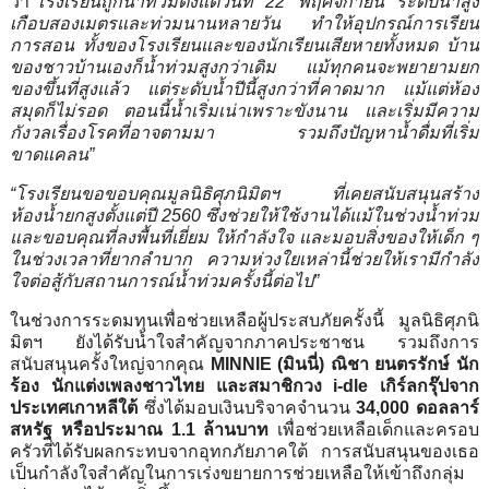
ว่า
“
โรงเรียนถูกน้ำท่
วมตั้งแต่วันที่
22
พฤศจิกายน ระดับน้ำสูง
เกือบสองเมตรและท่
วมนานหลายวัน ทำให้อุปกรณ์การเรียน
การสอน ทั้งของโรงเรียนและของนักเรี
ยนเสียหายทั้งหมด บ้าน
ของชาวบ้านเองก็น้ำท่วมสู
งกว่าเดิม แม้ทุกคนจะพยายามยก
ของขึ้นที่สู
งแล้ว แต่ระดับน้ำปีนี้สูงกว่าที่
คาดมาก แม้แต่ห้อง
สมุดก็ไม่รอด ตอนนี้น้ำเริ่มเน่าเพราะขังนาน และเริ่มมีความ
กังวลเรื่องโรคที่
อาจตามมา รวมถึงปัญหาน้ำดื่มที่เริ่
ม
ขาดแคลน”
“
โรงเรียนขอขอบคุณมูลนิธิศุภนิ
มิตฯ ที่เคยสนับสนุนสร้าง
ห้องน้ำยกสู
งตั้งแต่ปี
2560
ซึ่งช่วยให้ใช้งานได้แม้ในช่
วงน้ำท่วม
และขอบคุณที่ลงพื้นที่เยี่ยม ให้กำลังใจ และมอบสิ่งของให้เด็ก ๆ
ในช่วงเวลาที่ยากลำบาก ความห่วงใยเหล่านี้ช่วยให้เรามี
กำลัง
ใจต่อสู้กับสถานการณ์น้ำท่
วมครั้งนี้ต่อไป”
ในช่วงการระดมทุนเพื่อช่วยเหลื
อผู้ประสบภัยครั้งนี้ มูลนิธิศุภนิ
มิตฯ ยังได้รับน้ำใจสำคั
ญจากภาคประชาชน รวมถึงการ
สนับสนุนครั้งใหญ่
จากคุณ
MINNIE (
มินนี่)
ณิชา ยนตรรักษ์
นัก
ร้อง นักแต่งเพลงชาวไทย
และสมาชิกวง
i-dle
เกิร์ลกรุ๊ปจาก
ประเทศเกาหลีใต้
ซึ่งได้มอบเงินบริจาคจำนวน
34,000
ดอลลาร์
สหรัฐ หรือประมาณ
1.1
ล้านบาท
เพื่อช่วยเหลือเด็กและครอบ
ครั
วที่ได้รับผลกระทบจากอุทกภั
ยภาคใต้ การสนับสนุนของเธอ
เป็นกำลั
งใจสำคัญในการเร่งขยายการช่
วยเหลือให้เข้าถึงกลุ่
ม