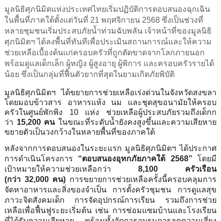
มูลนิธิศุภนิมิตแห่
งประเทศไทยเริ่มปฏิบัติ
การตอบสนองฉุกเฉิน
ในพื้นที่
ภาคใต้ตั้งแต่วันที่
21
พฤศจิกายน
2568
ซึ่งเป็นช่วงที่
หลายชุมชนเริ่
มประสบภัยน้ำท่วมฉับพลัน เจ้าหน้าที่ของมูลนิธิ
ศุภนิมิตฯ ได้ลงพื้นที่ทันทีเพื่อประเมิ
นสถานการณ์และให้ความ
ช่วยเหลื
อเบื้องต้นแก่ครอบครัวที่ถูกตั
ดขาดจากโลกภายนอก
พร้อมดูแลเด็กเล็ก ผู้หญิง ผู้สูงอายุ ผู้พิการ และครอบครัวรายได้
น้อย ซึ่งเป็นกลุ่มที่ฟื้นตัวยากที่
สุดในยามเกิดภัยพิบัติ
มูลนิธิศุภนิมิตฯ ได้ขยายการช่วยเหลือเร่งด่
วนในจังหวัดสงขลา
โดยมอบข้าวสาร อาหารแห้ง นม และชุดสุขอนามัยให้ครอบ
ครัวในศู
นย์พักพิง
10
แห่ง ช่วยเหลือผู้ประสบภัยรวมถึงเด็
กก
ว่า
15,200
คน
ในขณะที่ระดับน้ำยังคงสูงขึ้
นและความเสียหาย
ขยายตัวเป็
นวงกว้างในหลายพื้นที่ของภาคใต้
หลังจากการตอบสนองในระยะแรก มูลนิธิศุภนิมิตฯ ได้ประกาศ
การดำเนินโครงการ
“ตอบสนองอุทกภัยภาคใต้
2568”
โดยมี
เป้าหมายให้ความช่วยเหลื
อกว่า
8,100
ครัวเรือน
(กว่า
32,000
คน)
การขยายการช่วยเหลือครั้งนี้
ครอบคลุมการ
จัดหาอาหารและสิ่
งของจำเป็น การตั้งครัวชุมชน การดูแลสุข
ภาวะจิตสังคมเด็ก การจัดอุปกรณ์การเรียน รวมถึงการช่วย
เหลือเพื่อฟื้นฟู
ระยะเริ่มต้น เช่น การซ่อมแซมบ้านและโรงเรียน
ที่
ได้รับความเสียหาย พร้อมทั้งจั
ดการอบรมการลดความเสี่ยง