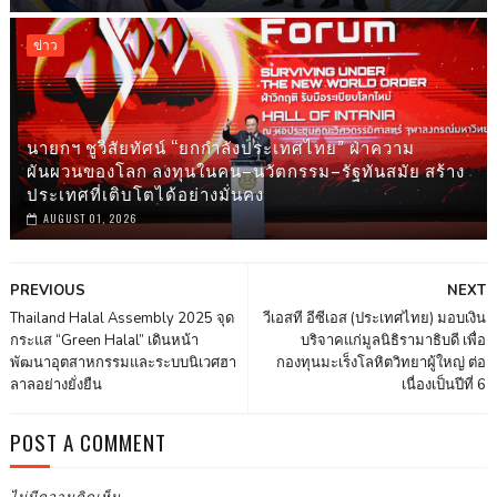
ข่าว
นายกฯ ชูวิสัยทัศน์ “ยกกำลังประเทศไทย” ฝ่าความ
ผันผวนของโลก ลงทุนในคน–นวัตกรรม–รัฐทันสมัย สร้าง
ประเทศที่เติบโตได้อย่างมั่นคง
AUGUST 01, 2026
PREVIOUS
NEXT
Thailand Halal Assembly 2025 จุด
วีเอสที อีซีเอส (ประเทศไทย) มอบเงิน
กระแส “Green Halal” เดินหน้า
บริจาคแก่มูลนิธิรามาธิบดี เพื่อ
พัฒนาอุตสาหกรรมและระบบนิเวศฮา
กองทุนมะเร็งโลหิตวิทยาผู้ใหญ่ ต่อ
ลาลอย่างยั่งยืน
เนื่องเป็นปีที่ 6
POST A COMMENT
ไม่มีความคิดเห็น