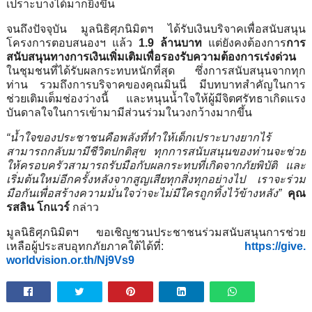
เปราะบางได้มากยิ่งขึ้น
จนถึงปัจจุบัน มูลนิธิศุภนิมิตฯ ได้รับเงินบริจาคเพื่อสนับสนุ
น
โครงการตอบสนองฯ แล้ว
1
.
9
ล้านบาท
แต่ยังคงต้องการ
การ
สนับสนุ
นทางการเงินเพิ่มเติมเพื่อรองรั
บความต้องการเร่งด่วน
ในชุมชนที่
ได้รับผลกระทบหนักที่สุด ซึ่งการสนับสนุนจากทุก
ท่าน รวมถึงการบริจาคของคุณมินนี่ มีบทบาทสำคัญในการ
ช่วยเติมเต็
มช่องว่างนี้ และหนุนน้ำใจให้ผู้มีจิตศรั
ทธาเกิดแรง
บันดาลใจในการเข้
ามามีส่วนร่วมในวงกว้างมากขึ้น
“
น้ำใจของประชาชนคือพลังที่
ทำให้เด็กเปราะบางยากไร้
สามารถกลับมามีชีวิตปกติสุข ทุกการสนับสนุนของท่านจะช่วย
ให้
ครอบครัวสามารถรับมือกั
บผลกระทบที่เกิดจากภัยพิบัติ และ
เริ่มต้นใหม่อีกครั้งหลั
งจากสูญเสียทุกสิ่งทุกอย่างไป เราจะร่วม
มือกันเพื่อสร้
างความมั่นใจว่าจะไม่มีใครถูกทิ้
งไว้ข้างหลัง”
คุณ
รสลิน โกแวร์
กล่าว
มูลนิธิศุภนิมิตฯ ขอเชิญชวนประชาชนร่วมสนับสนุ
นการช่วย
เหลือผู้ประสบอุทกภั
ยภาคใต้ได้ที่:
https://give.
worldvision.or.th/Nj9Vs9