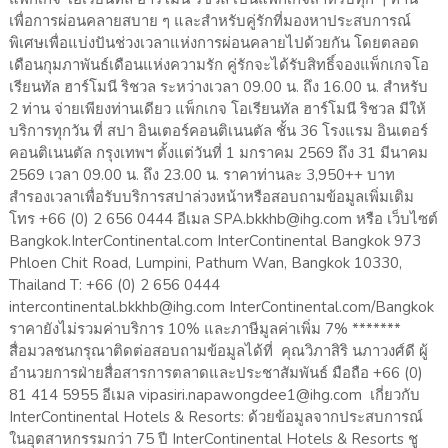
เพื่อการผ่อนคลายสบาย ๆ และสำหรับคู่รักที่มองหาประสบการณ์
พิเศษเพื่อแบ่งปันช่วงเวลาแห่งการผ่อนคลายไปด้วยกัน โดยตลอด
เดือนกุมภาพันธ์เดือนแห่งความรัก คู่รักจะได้รับสิทธิ์จองแพ็กเกจโอ
เรียนทัล ฮาร์โมนี ริชวล ระหว่างเวลา 09.00 น. ถึง 16.00 น. สำหรับ
2 ท่าน จ่ายเพียงท่านเดียว แพ็กเกจ โอเรียนทัล ฮาร์โมนี ริชวล มีให้
บริการทุกวัน ที่ สปา อินเตอร์คอนติเนนตัล ชั้น 36 โรงแรม อินเตอร์
คอนติเนนตัล กรุงเทพฯ ตั้งแต่วันที่ 1 มกราคม 2569 ถึง 31 มีนาคม
2569 เวลา 09.00 น. ถึง 23.00 น. ราคาท่านละ 3,950++ บาท
สำรองเวลาเพื่อรับบริการสปาล่วงหน้าหรือสอบถามข้อมูลเพิ่มเติม
โทร +66 (0) 2 656 0444 อีเมล SPA.bkkhb@ihg.com หรือ เว็บไซต์
Bangkok.InterContinental.com InterContinental Bangkok 973
Phloen Chit Road, Lumpini, Pathum Wan, Bangkok 10330,
Thailand T: +66 (0) 2 656 0444
intercontinental.bkkhb@ihg.com InterContinental.com/Bangkok
ราคายังไม่รวมค่าบริการ 10% และภาษีมูลค่าเพิ่ม 7% *******
สื่อมวลชนกรุณาติดต่อสอบถามข้อมูลได้ที่ คุณวิภาสิริ นภาวงศ์ดี ผู้
อำนวยการฝ่ายสื่อสารการตลาดและประชาสัมพันธ์ มือถือ +66 (0)
81 414 5955 อีเมล vipasiri.napawongdee1@ihg.com เกี่ยวกับ
InterContinental Hotels & Resorts: ด้วยข้อมูลจากประสบการณ์
ในอุตสาหกรรมกว่า 75 ปี InterContinental Hotels & Resorts ชู