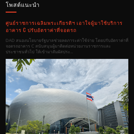
โพสต์แนะนำ
ศูนย์ราชการเฉลิมพระเกียรติฯ เอาใจผู้มาใช้บริการ
อาคาร C ปรับอัตราค่าที่จอดรถ
DAD สนองนโยบายรัฐบาลช่วยลดภาระค่าใช้จ่าย โดยปรับอัตราค่าที่
จอดรถอาคาร C สนับสนุนผู้มาติดต่อหน่วยงานราชการและ
ประชาชนทั่วไป ให้เข้ามาสัมผัสประ...