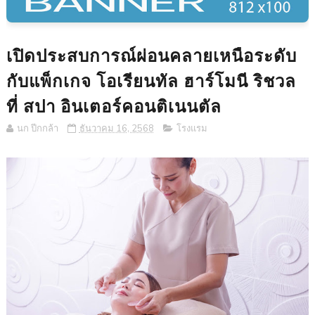
เปิดประสบการณ์ผ่อนคลายเหนือระดับ
กับแพ็กเกจ โอเรียนทัล ฮาร์โมนี ริชวล
ที่ สปา อินเตอร์คอนติเนนตัล
นก ปีกกล้า
ธันวาคม 16, 2568
โรงแรม