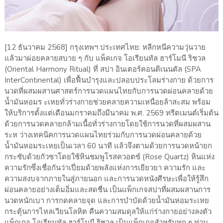
[12 ธันวาคม 2568] กรุงเทพฯ ประเทศไทย: หลีกหนีความวุ่นวาย
แล้วมาผ่อยคลายสบาย ๆ กับ แพ็คเกจ โอเรียนทัล ฮาร์โมนี ริชวล
(Oriental Harmony Ritual) ที่ สปา อินเตอร์คอนติเนนตัล (SPA
InterContinental) เพื่อฟื้นบำรุงและปลอบประโลมร่างกาย ด้วยการ
นวดที่ผสมผสานศาสตร์การนวดแผนไทยกับการนวดผ่อนคลายด้วย
น้ำมันหอมร ะเหยทั่วร่างกายช่วยคลายความเหนื่อยล้าสะสม พร้อม
ให้บริการตั้งแต่เดือนมกราคมถึงมีนาคม พ.ศ. 2569 ทรีตเมนต์เริ่มต้น
ด้วยการนวดคลายกล้ามเนื้อทั่วร่างกายโดยใช้การนวดที่ผสมผสาน
ระห ว่างเทคนิคการนวดแผนไทยร่วมกับการนวดผ่อนคลายด้วย
น้ำมันหอมระเหยเป็นเวลา 60 นาที แล้วจึงตามด้วยการนวดหน้ายก
กระชับด้วยกัวซาโดยใช้หินชมพูโรสควอตซ์ (Rose Quartz) หินแห่ง
ความรักซึ่งเชื่อกันว่าเปี่ยมด้วยพลังแห่งการเยียวยา ความรัก และ
ความสงบจากภายในสู่ภายนอก และการนวดหนังศีรษะเพื่อให้รู้สึก
ผ่อนคลายอย่างเต็มอิ่มและสดชื่น เป็นแพ็กเกจสปาที่ผสมผสานการ
นวดหนักเบา การกดคลายจุด และการบำบัดด้วยน้ำมันหอมระเหย
กระตุ้นการไหลเวียนโลหิต คืนความสมดุลให้แก่ร่างกายอย่างลงตัว
แพ็กเกจ โอเรียนทัล ฮาร์โมนี ริชวล เป็นแพ็กเกจสำหรับทุก ๆ ท่าน