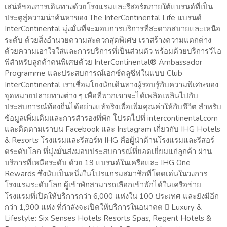
เสน่ห์ของการเดินทางด้วยโรงแรมและรีสอร์ตภายใต้แบรนด์ที่เป็น
ประตูสู่ความน่าค้นหาของ The InterContinental Life แบรนด์
InterContinental มุ่งมั่นที่จะมอบการบริการที่สะดวกสบายและเหนือ
ระดับ ด้วยสิ่งอำนวยความสะดวกสุดพิเศษ เราสร้างความแตกต่าง
ด้วยความเอาใจใส่และการบริการที่เป็นส่วนตัว พร้อมด้วยบริการวีไอ
พีสำหรับลูกค้าคนพิเศษด้วย InterContinental® Ambassador
Programme และประสบการณ์เอกซ์คลูซีฟในแบบ Club
InterContinental เราเชื่อมโยงนักเดินทางผู้รอบรู้กับความพิเศษของ
จุดหมายปลายทางต่าง ๆ เพื่อที่พวกเขาจะได้เพลิดเพลินไปกับ
ประสบการณ์ท้องถิ่นได้อย่างแท้จริงเพื่อเพิ่มคุณค่าให้กับชีวิต สำหรับ
ข้อมูลเพิ่มเติมและการสำรองที่พัก โปรดไปที่ intercontinental.com
และติดตามเราบน Facebook และ Instagram เกี่ยวกับ IHG Hotels
& Resorts โรงแรมและรีสอร์ท IHG คือผู้นำด้านโรงแรมและรีสอร์
ตระดับโลก ที่มุ่งมั่นส่งมอบประสบการณ์ที่ยอดเยี่ยมแก่ลูกค้า ผ่าน
บริการที่เหนือระดับ ด้วย 19 แบรนด์ในเครือและ IHG One
Rewards ซึ่งนับเป็นหนึ่งในโปรแกรมสมาชิกที่โดดเด่นในวงการ
โรงแรมระดับโลก ผู้เข้าพักสามารถเลือกเข้าพักได้ในเครือข่าย
โรงแรมที่เปิดให้บริการกว่า 6,000 แห่งใน 100 ประเทศ และยังมีอีก
กว่า 1,900 แห่ง ที่กำลังจะเปิดให้บริการในอนาคต  Luxury &
Lifestyle: Six Senses Hotels Resorts Spas, Regent Hotels &