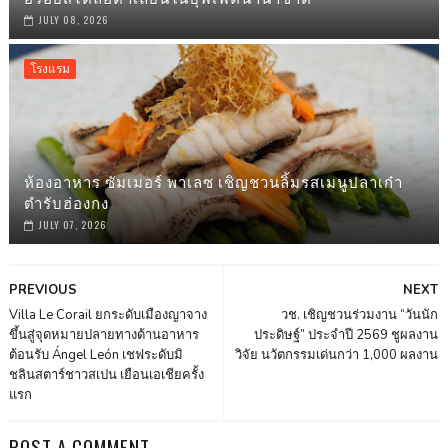
JULY 08, 2026
โรงแรม
ห้องอาหาร ซัมเมอร์ พาเลซ เชิญชวนลิ้มรสเมนูปลาเก๋า
ตำรับฮ่องกง
JULY 07, 2026
PREVIOUS
NEXT
Villa Le Corail ยกระดับเมืองญาจาง
วช. เชิญชวนร่วมงาน “วันนัก
ขึ้นสู่จุดหมายปลายทางด้านอาหาร
ประดิษฐ์” ประจำปี 2569 ชูผลงาน
ต้อนรับ Ángel León เชฟระดับมิ
วิจัย นวัตกรรมเด่นกว่า 1,000 ผลงาน
ชลินสตาร์ชาวสเปน เยือนเอเชียครั้ง
แรก
POST A COMMENT