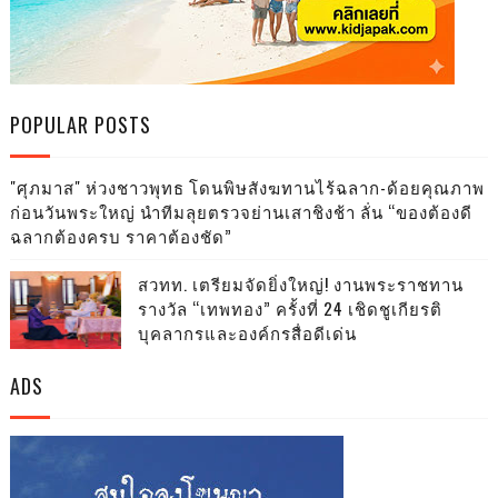
POPULAR POSTS
"ศุภมาส" ห่วงชาวพุทธ โดนพิษสังฆทานไร้ฉลาก-ด้อยคุณภาพ
ก่อนวันพระใหญ่ นำทีมลุยตรวจย่านเสาชิงช้า ลั่น “ของต้องดี
ฉลากต้องครบ ราคาต้องชัด”
สวทท. เตรียมจัดยิ่งใหญ่! งานพระราชทาน
รางวัล “เทพทอง” ครั้งที่ 24 เชิดชูเกียรติ
บุคลากรและองค์กรสื่อดีเด่น
ADS