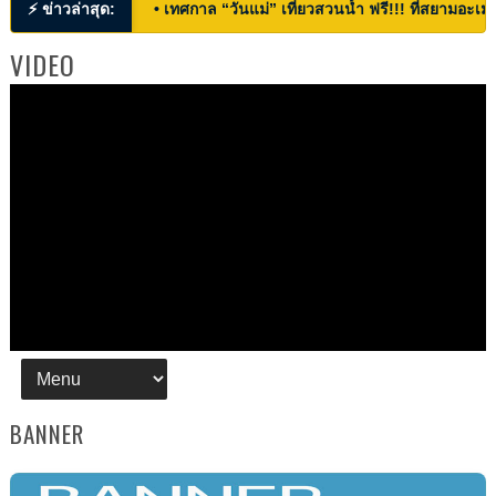
⚡ ข่าวล่าสุด:
• เทศกาล “วันแม่” เที่ยวสวนน้ำ ฟรี!!! ที่สยามอะเมซ
VIDEO
BANNER