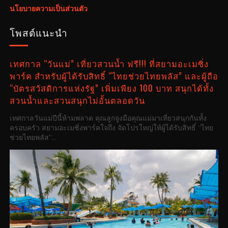
นโยบายความเป็นส่วนตัว
โพสต์แนะนำ
เทศกาล “วันแม่” เที่ยวสวนน้ำ ฟรี!!! ที่สยามอะเมซิ่ง
พาร์ค สำหรับผู้ได้รับสิทธิ์ “ไทยช่วยไทยพลัส” และผู้ถือ
“บัตรสวัสดิการแห่งรัฐ” เพิ่มเพียง 100 บาท สนุกได้ทั้ง
สวนน้ำและสวนสนุกไม่อั้นตลอดวัน
เทศกาลวันแม่ปีนี้ห้ามพลาด คุณลูกจูงมือคุณแม่มาเที่ยวสนุกกันทั้ง
ครอบครัว สยามอะเมซิ่งพาร์คใจถึง จัดโปรใหญ่ให้ผู้ได้รับสิทธิ์ “ไทย
ช่วยไทยพลัส”...