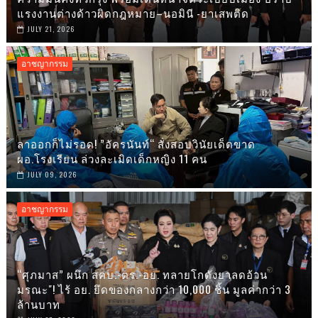
แรงงานต่างด้าวผิดกฎหมาย–นอมินี -ยาเสพติด
JULY 21, 2026
อาชญากรรม
ลาออกก็ไม่รอด! ”อัครนันท์“ สั่งสอบวินัยเด็ดขาด
ผอ.โรงเรียน ล่วงละเมิดเด็กหญิง 11 คน
JULY 09, 2026
อาชญากรรม
“ศุภมาส” ผนึก สคบ.-ตร.-อย. ทลายโกดังยาลดอ้วน
มรณะ"! ไร้ อย. ยึดของกลางกว่า 10,000 ชิ้น มูลค่ากว่า 3
ล้านบาท