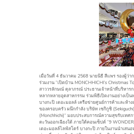
เมื่อวันที่ 4 ธันวาคม 2568 นายนิธี สีแพร รองผู้
ร่วมงาน “เปิดบ้าน MONCHHICHI’s Christmas Town
สาววรลักษณ์ ตุลาภรณ์ ประธานเจ้าหน้าที่บริหารก
หลากหลายอุตสาหกรรม ร่วมพิธีเปิดงานอย่างเป็นท
บางกะปิ เดอะมอลล์ เครือข่ายศูนย์การค้าและห้
ของครอบครัว ผนึกกำลัง บริษัท เซกิกูชิ (Sekiguchi
(Monchhichi)” มอบประสบการณ์ความสุขรับเทศกาล
ตะวันออกเฉียงใต้ ภายใต้คอนเซ็ปต์ “9 WONDERS”
เดอะมอลล์ไลฟ์สโตร์ บางกะปิ ภายในงานนำเสนอห