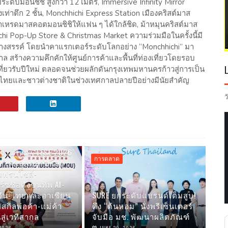
ประดับมอนชิชิ สูงกว่า 12 เมตร, Immersive Infinity Mirror
งเท่าตึก 2 ชั้น, Monchhichi Express Station เมืองคริสต์มาส
เหรดมาสคอตมอนชิชิให้แฟน ๆ ได้ใกล้ชิด, ม้าหมุนคริสต์มาส
hi Pop-Up Store & Christmas Market ความร่วมมือในครั้งนี้มี
้างสรรค์ โดยนำคาแรกเตอร์ระดับโลกอย่าง “Monchhichi” มา
สร้างความคึกคักให้ศูนย์การค้าและพื้นที่ท่องเที่ยวโดยรอบ
ที่ยวรับปีใหม่ ตลอดจนช่วยผลักดันกรุงเทพมหานครก้าวสู่การเป็น
งชาวไทยและชาวต่างชาติในช่วงเทศกาลปลายปีอย่างมีนัยสำคัญ
ว
ดงานใหญ่ ‘TESE 2026’
การตลาด
S ไทยลุยตลาดโลก
เฟรนไชส์-
ร์ซชื่อดังขนทัพ AI-
จีน-ไทยและอาเซียน
SURE ยกระดับแบรนด์เต็มสูบ!
สกิลพ่อค้า-แม่ค้า
ดึง “ต้นหอม” นั่งพรีเซ็นเตอร์
สู่เวทีสากล
จับมือ มช. พัฒนาผลิตภัณฑ์
 2026
JUNE 29, 2026