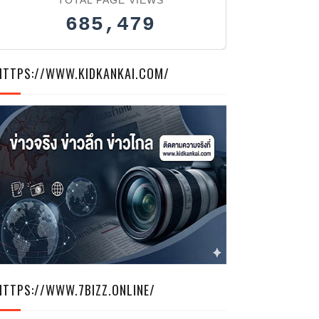
685,479
HTTPS://WWW.KIDKANKAI.COM/
HTTPS://WWW.7BIZZ.ONLINE/