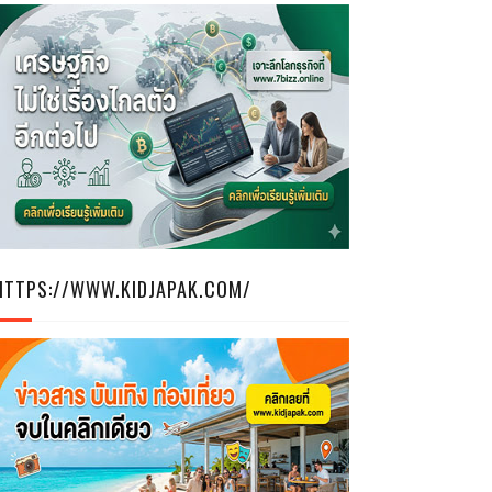
HTTPS://WWW.KIDJAPAK.COM/