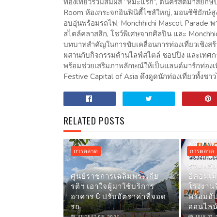
ท่องเที่ยวร่วมสัมผัส “หิมะแรก”, ต้นคริสต์มาสยักษ์
Room ห้องกระจกอินฟินิตี้ไซส์ใหญ่, มอนชิชิยักษ์สู
อบอุ่นพร้อมรถไฟ, Monchhichi Mascot Parade พา
สไตล์คลาสสิก, โชว์พิเศษจากศิลปิน และ Monchhic
บทบาทสำคัญในการขับเคลื่อนการท่องเที่ยวเชิงสร
ผสานกับกิจกรรมด้านไลฟ์สไตล์ ชอปปิง และเทศกาล 
พร้อมช่วยเสริมภาพลักษณ์ให้เป็นแลนด์มาร์กท่องเ
Festive Capital of Asia ดึงดูดนักท่องเที่ยวทั้
RELATED POSTS
AITIA จั
การตลาด
การตลาด
ดัน SME
รวมพลัง
ศูนย์ราชการเฉลิมพระเกีย
อีคอมเมิ
รติฯ เอาใจผู้มาใช้บริการ
โรงงาน
อาคาร C ปรับอัตราค่าที่จอด
พร้อมอัป
รถ
ออนไลน์
AUGUST 05, 2026
JULY 27,