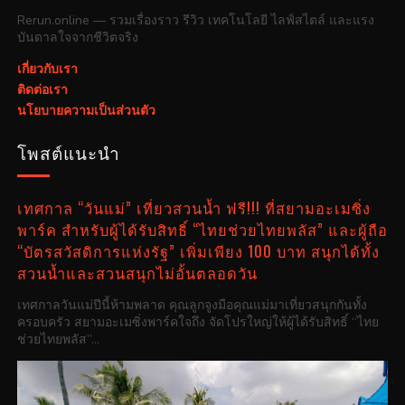
Rerun.online — รวมเรื่องราว รีวิว เทคโนโลยี ไลฟ์สไตล์ และแรง
บันดาลใจจากชีวิตจริง
เกี่ยวกับเรา
ติดต่อเรา
นโยบายความเป็นส่วนตัว
โพสต์แนะนำ
เทศกาล “วันแม่” เที่ยวสวนน้ำ ฟรี!!! ที่สยามอะเมซิ่ง
พาร์ค สำหรับผู้ได้รับสิทธิ์ “ไทยช่วยไทยพลัส” และผู้ถือ
“บัตรสวัสดิการแห่งรัฐ” เพิ่มเพียง 100 บาท สนุกได้ทั้ง
สวนน้ำและสวนสนุกไม่อั้นตลอดวัน
เทศกาลวันแม่ปีนี้ห้ามพลาด คุณลูกจูงมือคุณแม่มาเที่ยวสนุกกันทั้ง
ครอบครัว สยามอะเมซิ่งพาร์คใจถึง จัดโปรใหญ่ให้ผู้ได้รับสิทธิ์ “ไทย
ช่วยไทยพลัส”...