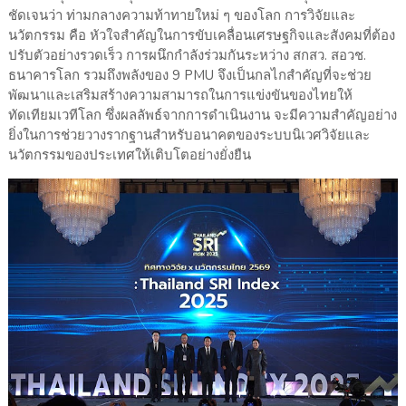
ชัดเจนว่า ท่ามกลางความท้าทายใหม่ ๆ ของโลก การวิจัยและ
นวัตกรรม คือ หัวใจสำคัญในการขับเคลื่อนเศรษฐกิจและสังคมที่ต้อง
ปรับตัวอย่างรวดเร็ว การผนึกกำลังร่วมกันระหว่าง สกสว. สอวช.
ธนาคารโลก รวมถึงพลังของ 9 PMU จึงเป็นกลไกสำคัญที่จะช่วย
พัฒนาและเสริมสร้างความสามารถในการแข่งขันของไทยให้
ทัดเทียมเวทีโลก ซึ่งผลลัพธ์จากการดำเนินงาน จะมีความสำคัญอย่าง
ยิ่งในการช่วยวางรากฐานสำหรับอนาคตของระบบนิเวศวิจัยและ
นวัตกรรมของประเทศให้เติบโตอย่างยั่งยืน