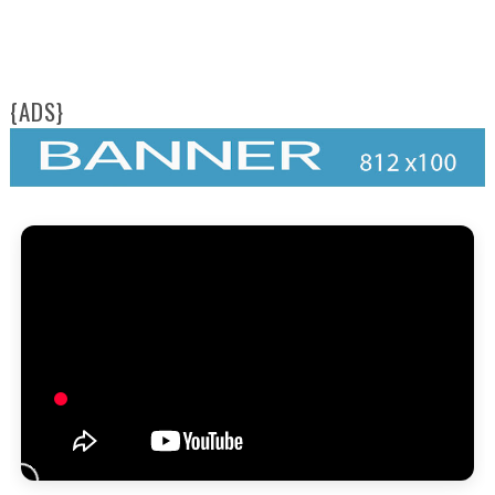
FAM
{ADS}
FES