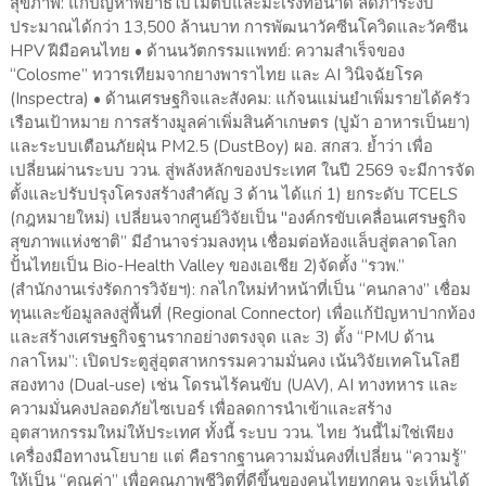
สุขภาพ: แก้ปัญหาพยาธิใบไม้ตับและมะเร็งท่อน้ำดี ลดภาระงบ
ประมาณได้กว่า 13,500 ล้านบาท การพัฒนาวัคซีนโควิดและวัคซีน
HPV ฝีมือคนไทย • ด้านนวัตกรรมแพทย์: ความสำเร็จของ
“Colosme” ทวารเทียมจากยางพาราไทย และ AI วินิจฉัยโรค
(Inspectra) • ด้านเศรษฐกิจและสังคม: แก้จนแม่นยำเพิ่มรายได้ครัว
เรือนเป้าหมาย การสร้างมูลค่าเพิ่มสินค้าเกษตร (ปูม้า อาหารเป็นยา)
และระบบเตือนภัยฝุ่น PM2.5 (DustBoy) ผอ. สกสว. ย้ำว่า เพื่อ
เปลี่ยนผ่านระบบ ววน. สู่พลังหลักของประเทศ ในปี 2569 จะมีการจัด
ตั้งและปรับปรุงโครงสร้างสำคัญ 3 ด้าน ได้แก่ 1) ยกระดับ TCELS
(กฎหมายใหม่) เปลี่ยนจากศูนย์วิจัยเป็น "องค์กรขับเคลื่อนเศรษฐกิจ
สุขภาพแห่งชาติ” มีอำนาจร่วมลงทุน เชื่อมต่อห้องแล็บสู่ตลาดโลก
ปั้นไทยเป็น Bio-Health Valley ของเอเชีย 2)จัดตั้ง “รวพ.”
(สำนักงานเร่งรัดการวิจัยฯ): กลไกใหม่ทำหน้าที่เป็น “คนกลาง” เชื่อม
ทุนและข้อมูลลงสู่พื้นที่ (Regional Connector) เพื่อแก้ปัญหาปากท้อง
และสร้างเศรษฐกิจฐานรากอย่างตรงจุด และ 3) ตั้ง “PMU ด้าน
กลาโหม”: เปิดประตูสู่อุตสาหกรรมความมั่นคง เน้นวิจัยเทคโนโลยี
สองทาง (Dual-use) เช่น โดรนไร้คนขับ (UAV), AI ทางทหาร และ
ความมั่นคงปลอดภัยไซเบอร์ เพื่อลดการนำเข้าและสร้าง
อุตสาหกรรมใหม่ให้ประเทศ ทั้งนี้ ระบบ ววน. ไทย วันนี้ไม่ใช่เพียง
เครื่องมือทางนโยบาย แต่ คือรากฐานความมั่นคงที่เปลี่ยน “ความรู้”
ให้เป็น “คุณค่า” เพื่อคุณภาพชีวิตที่ดีขึ้นของคนไทยทุกคน จะเห็นได้