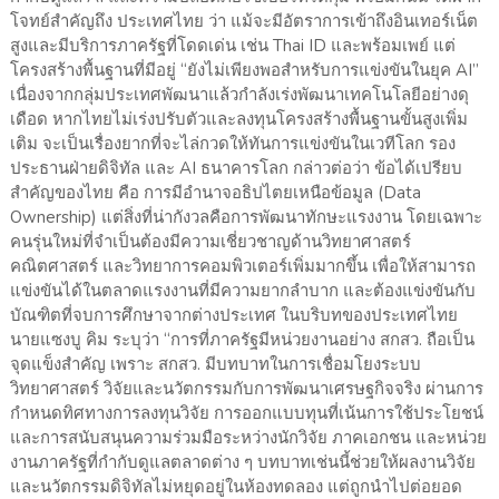
โจทย์สำคัญถึง ประเทศไทย ว่า แม้จะมีอัตราการเข้าถึงอินเทอร์เน็ต
สูงและมีบริการภาครัฐที่โดดเด่น เช่น Thai ID และพร้อมเพย์ แต่
โครงสร้างพื้นฐานที่มีอยู่ “ยังไม่เพียงพอสำหรับการแข่งขันในยุค AI”
เนื่องจากกลุ่มประเทศพัฒนาแล้วกำลังเร่งพัฒนาเทคโนโลยีอย่างดุ
เดือด หากไทยไม่เร่งปรับตัวและลงทุนโครงสร้างพื้นฐานขั้นสูงเพิ่ม
เติม จะเป็นเรื่องยากที่จะไล่กวดให้ทันการแข่งขันในเวทีโลก รอง
ประธานฝ่ายดิจิทัล และ AI ธนาคารโลก กล่าวต่อว่า ข้อได้เปรียบ
สำคัญของไทย คือ การมีอำนาจอธิปไตยเหนือข้อมูล (Data
Ownership) แต่สิ่งที่น่ากังวลคือการพัฒนาทักษะแรงงาน โดยเฉพาะ
คนรุ่นใหม่ที่จำเป็นต้องมีความเชี่ยวชาญด้านวิทยาศาสตร์
คณิตศาสตร์ และวิทยาการคอมพิวเตอร์เพิ่มมากขึ้น เพื่อให้สามารถ
แข่งขันได้ในตลาดแรงงานที่มีความยากลำบาก และต้องแข่งขันกับ
บัณฑิตที่จบการศึกษาจากต่างประเทศ ในบริบทของประเทศไทย
นายแซงบู คิม ระบุว่า “การที่ภาครัฐมีหน่วยงานอย่าง สกสว. ถือเป็น
จุดแข็งสำคัญ เพราะ สกสว. มีบทบาทในการเชื่อมโยงระบบ
วิทยาศาสตร์ วิจัยและนวัตกรรมกับการพัฒนาเศรษฐกิจจริง ผ่านการ
กำหนดทิศทางการลงทุนวิจัย การออกแบบทุนที่เน้นการใช้ประโยชน์
และการสนับสนุนความร่วมมือระหว่างนักวิจัย ภาคเอกชน และหน่วย
งานภาครัฐที่กำกับดูแลตลาดต่าง ๆ บทบาทเช่นนี้ช่วยให้ผลงานวิจัย
และนวัตกรรมดิจิทัลไม่หยุดอยู่ในห้องทดลอง แต่ถูกนำไปต่อยอด