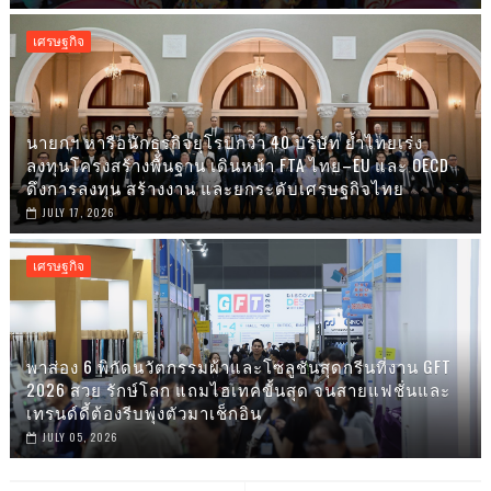
เศรษฐกิจ
นายกฯ หารือนักธุรกิจยุโรปกว่า 40 บริษัท ย้ำไทยเร่ง
ลงทุนโครงสร้างพื้นฐาน เดินหน้า FTA ไทย–EU และ OECD
ดึงการลงทุน สร้างงาน และยกระดับเศรษฐกิจไทย
JULY 17, 2026
เศรษฐกิจ
พาส่อง 6 พิกัดนวัตกรรมผ้าและโซลูชันสุดกรีนที่งาน GFT
2026 สวย รักษ์โลก แถมไฮเทคขั้นสุด จนสายแฟชั่นและ
เทรนด์ดี้ต้องรีบพุ่งตัวมาเช็กอิน
JULY 05, 2026