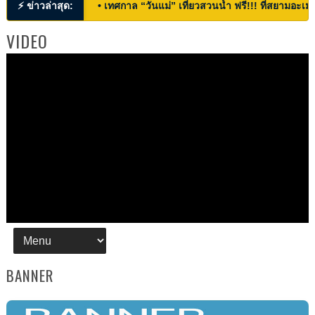
⚡ ข่าวล่าสุด:
• เทศกาล “วันแม่” เที่ยวสวนน้ำ ฟรี!!! ที่สยามอะเมซ
VIDEO
BANNER