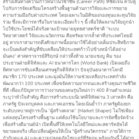
สร้างเส้นทางความก้าวหน้าในวิชาชีพ (Career Path) ที่ชัดเจน ควบคู่
ไปกับการจัดเตรียมโครงสร้างพื้นฐานด้านการวิจัยและการขยาย
ความร่วมมือกับต่างประเทศ โดยเฉพาะในมิติของกองทุนและทุนวิจัย
ร่วม ซึ่งจะมีการหารือในรายละเอียดเร็ว ๆ นี้ เพื่อให้ผลงานวิจัยถูกนำ
ไปใช้ประโยชน์ได้จริงตามเป้าหมายยุทธศาสตร์ชาติ “ระบบ
วิทยาศาสตร์ วิจัยและนวัตกรรม คือทรัพยากรล้ำค่าที่ประเทศไทยมี
อยู่ หากเราสามารถดึงศักยภาพนี้ออกมาใช้ได้อย่างเต็มประสิทธิภาพ
จะเป็นพลังสำคัญที่ขับเคลื่อนให้ประเทศก้าวไปข้างหน้าได้อย่าง
มั่นคง” ศาสตราจารย์สิริฤกษ์ กล่าวทิ้งท้าย นายแซงบู คิม รอง
ประธานฝ่ายดิจิทัลและ AI ธนาคารโลก (World Bank) เปิดเผยถึง
ทิศทางการขับเคลื่อนเศรษฐกิจดิจิทัลว่า ปัจจุบันธนาคารโลกมี
สมาชิก 170 ประเทศ และมุ่งมั่นให้ความช่วยเหลือประเทศกำลัง
พัฒนากว่า 100 ประเทศ เพื่อขจัดความยากจนและสร้างคุณภาพชีวิต
ที่ดี เพื่อแก้ปัญหาการว่างงานของคนรุ่นใหม่กว่า 400 ล้านตำแหน่ง
ระบุว่าหัวใจสำคัญ คือการสร้างระบบนิเวศดิจิทัลผ่าน 3 เสาหลัก คือ
ภาครัฐ ปัจเจกบุคคล และภาคเอกชน โดยเน้นย้ำว่า ภาครัฐต้องยก
ระดับบทบาทสู่การเป็น “ผู้สร้างตลาด” (Market Shaper) ไม่ใช่เพียง
แค่ลงทุนโครงสร้างพื้นฐาน แต่ต้องใช้นโยบายและการจัดซื้อจัดจ้าง
เพื่อสร้างดีมานด์นำ เปิดพื้นที่ให้เทคโนโลยีใหม่และสตาร์ทอัพได้
ขยายผลจริง เพื่อเปลี่ยนผู้คนให้เป็น "ผู้สร้างนวัตกรรม" ภายใต้การ
กำกับดูแล AI และความปลอดภัยไซเบอร์ที่รัดกุม พร้อมกันนี้ ได้ฝาก