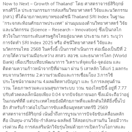
Now to Next – Growth of Thailand” โดย ศาสตราจารย์สิริฤกษ์
ทรงศิวิไล ประธานกรรมการส่งเสริมวิทยาศาสตร์ วิจัยและนวัตกรรม
(กสว.) ที่ได้ฉายภาพบทบาทของดัชนี Thailand SRI Index ในฐานะ
“กระจกสะท้อนศักยภาพประเทศ” ผ่านมุมมองด้านวิทยาศาสตร์ วิจัย
และนวัตกรรม (Science – Research – Innovation) ซึ่งเป็นกลไก
หัวใจในการยกระดับเศรษฐกิจไทยสู่อนาคต ประธาน กสว. ระบุว่า
การจัดทำ SRI Index 2025 หรือ ดัชนีวิทยาศาสตร์ วิจัยและ
นวัตกรรมไทย 2568 ในครั้งนี้ เป็นการดำเนินการ ต่อเนื่องเป็นปีที่ 2
ภายใต้ความร่วมมือระหว่าง สกสว. สอวช. และธนาคารโลก (World
Bank) เพื่อเปรียบเทียบพัฒนาการ วิเคราะห์จุดแข็ง-จุดอ่อน และ
ติดตามความก้าวหน้าจากปีที่ผ่านมา ผ่าน 5 เสาหลัก ได้แก่ 1.ผลกระ
ทบจากนวัตกรรม 2.ความร่วมมือและการเชื่อมโยง 3.การใช้
ประโยชน์จากผลงาน 4.ผลผลิตทางปัญญา และ 5.การลงทุนด้าน
ววน. โดยภาพรวมคะแนนสุขภาพระบบ ววน. ของไทยปีนี้ อยู่ที่ 7.77
ปรับตัวลดลงเล็กน้อยเพียง 0.04 จากปัจจัยภายนอก ซึ่งแม้จะถือว่าอยู่
ในเกณฑ์ที่ดี แต่ประเทศไทยยังมีศักยภาพที่จะผลักดันให้ดียิ่งขึ้นไป
อีก สำหรับก้าวต่อไปในการขับเคลื่อนยุทธศาสตร์ปี 2569
ศาสตราจารย์สิริฤกษ์ เน้นย้ำถึงการบูรณาการปัจจัยขับเคลื่อนหลัก
คือ เงินทุน-งานวิจัย-กำลังคน-ผลลัพธ์ ให้สอดประสานกัน โดยมีวาระ
เร่งด่วน คือ การส่งเสริมนักวิจัยรุ่นใหม่ด้วยการเปิดกว้างโอกาสและ