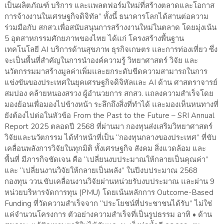
เป็นผลิตภัณฑ์ บริการ และแพลตฟอร์มใหม่ที่สร้างตลาดและโอกาส
การจ้างงานในเศรษฐกิจดิจิทัล” ทั้งนี้ ธนาคารโลกได้สานต่อความ
ร่วมมือกับ สกสว.เพื่อสนับสนุนการสร้างงานใหม่ในตลาด โดยมุ่งเน้น
5 อุตสาหกรรมศักยภาพของไทย ได้แก่ โครงสร้างพื้นฐาน
เทคโนโลยี AI บริการด้านสุขภาพ ธุรกิจเกษตร และการท่องเที่ยว ซึ่ง
จะเป็นพื้นที่สำคัญในการนำองค์ความรู้ วิทยาศาสตร์ วิจัย และ
นวัตกรรมมาสร้างมูลค่าเพิ่มและยกระดับขีดความสามารถในการ
แข่งขันของประเทศในยุคเศรษฐกิจดิจิทัลและ AI ด้าน ศาสตราจารย์
สมปอง คล้ายหนองสรวง ผู้อำนวยการ สกสว. แถลงความสำเร็จโดย
มองย้อนเพื่อมองไปข้างหน้า ระลึกถึงสิ่งที่ทำได้ และมองเห็นหนทางที่
ยังต้องไปต่อในหัวข้อ From the Past to the Future – SRI Annual
Report 2025 ตลอดปี 2568 ที่ผ่านมา กองทุนส่งเสริมวิทยาศาสตร์
วิจัยและนวัตกรรม ได้ทำหน้าที่เป็น “กองทุนกลางของประเทศ” ที่ขับ
เคลื่อนพลังการวิจัยในทุกมิติ ทั้งเศรษฐกิจ สังคม สิ่งแวดล้อม และ
พื้นที่ มีภารกิจชัดเจน คือ “เปลี่ยนงบประมาณให้กลายเป็นคุณค่า”
และ “เปลี่ยนงานวิจัยให้กลายเป็นพลัง” ในปีงบประมาณ 2568
กองทุน ววน.ขับเคลื่อนงานวิจัยผ่านหน่วยรับงบประมาณ และผ่าน 9
หน่วยบริหารจัดการทุน (PMU) โดยเน้นหลักการ Outcome-Based
Funding ที่วัดความสำเร็จจาก “ประโยชน์ที่ประชาชนได้รับ” ไม่ใช่
แค่จำนวนโครงการ ตัวอย่างความสำเร็จที่เป็นรูปธรรม อาทิ • ด้าน