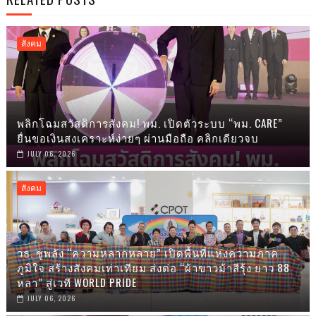
สังคม
พลิกโฉมสวัสดิการสังคม! พม. เปิดตัวระบบ “พม. CARE”
ยื่นขอเงินสงเคราะห์ง่ายๆ ผ่านมือถือ คลิกเดียวจบ
JULY 06, 2026
สังคม
วธ. ชูพลัง “ความหลากหลาย” เปิดพื้นที่แห่งความภาค
ภูมิใจ สร้างสังคมเท่าเทียม ส่งต่อ “ผ้าขาวม้าสีรุ้ง ยาว 88
หลา” สู่เวที WORLD PRIDE
JULY 06, 2026