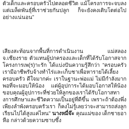
ตัวเด็
กและครอบครัวไปตลอดชีวิต แม้โครงการจะจบลง
แต่เมล็ดพันธุ์ที่เราช่วยกันปลู
ก ก็จะยังคงเติบโตต่อไป
อย่างแน่
นอน”
เสียงสะท้อนจากพื้นที่การดำเนิ
นงาน แม่สลอง
จ
.
เชียงราย ตัวแทนผู้ปกครองและเด็กที่ได้รั
บโอกาสจาก
โครงการเพ(ร)าะรัก ได้แบ่งปันความรู้สึกว่า “ครอบครัว
เรามีอาชีพรับจ้
างทำไร่และเก็บชาเพื่อหารายได้
เลี้ยง
ครอบครัว ดีใจมากค่ะ เราในฐานะพ่อแม่ ไม่มีกำลังมาก
พอที่จะมอบให้น้อง แต่ผู้อุปการะได้มอบโอกาสให้น้
อง
ขอบคุณผู้อุปการะที่ช่วยให้ลู
กของเราได้รับโอกาสทา
งการศึ
กษาและชีวิตความเป็นอยู่ที่ดีขึ้
น เพราะถ้าต้องพึ่ง
เพียงลำพั
งครอบครัวเรา ก็คงไม่รู้เลยว่าจะสามารถส่งลู
ก
เรียนไปได้สูงแค่ไหน"
นางหมี่จ๊ะ
คุณแม่ของ เด็กชายอา
หือ กล่าวด้วยความซาบซึ้ง