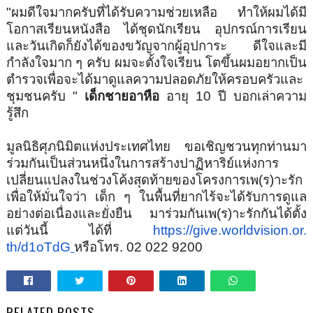
"ผมดีใจมากครับที่ได้รับความช่
วยเหลือ ทำให้ผมได้มี
โอกาสเรียนหนังสือ ได้ชุดนักเรียน อุปกรณ์การเรียน
และวันเกิดก็ยังได้ของขวัญจากผู้
อุปการะ ดีใจและมี
กำลังใจมาก ๆ ครับ ผมจะตั้งใจเรียน โตขึ้นผมอยากเป็น
ตำรวจเพื่
อจะได้มาดูแลความปลอดภัยให้
ครอบครัวและ
ชุมชนครับ "
เด็กชายอาหือ
อายุ
10
ปี บอกเล่าความ
รู้สึก
มูลนิธิศุภนิมิตแห่งประเทศไทย ขอเชิญชวนทุกท่านมา
ร่วมกันเป็
นส่วนหนึ่งในการสร้างปาฏิหาริย์
แห่งการ
เปลี่ยนแปลงในช่วงโค้งสุ
ดท้ายของโครงการเพ(ร)าะรัก
เพื่อให้มั่นใจว่า เด็ก ๆ ในพื้นที่ยากไร้จะได้รับการดู
แล
อย่างต่อเนื่องและยั่งยืน มาร่วมกันเพ(ร)าะรักกันได้ตั้
ง
แต่วันนี้ ได้ที่
https://give.worldvision.or.
th/d
1
oTdG
หรือโทร.
02 022 9200
RELATED POSTS