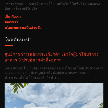
Rerun.online — รวมเรื่องราว รีวิว เทคโนโลยี ไลฟ์สไตล์ และแรง
บันดาลใจจากชีวิตจริง
เกี่ยวกับเรา
ติดต่อเรา
นโยบายความเป็นส่วนตัว
โพสต์แนะนำ
ศูนย์ราชการเฉลิมพระเกียรติฯ เอาใจผู้มาใช้บริการ
อาคาร C ปรับอัตราค่าที่จอดรถ
DAD สนองนโยบายรัฐบาลช่วยลดภาระค่าใช้จ่าย โดยปรับอัตราค่าที่
จอดรถอาคาร C สนับสนุนผู้มาติดต่อหน่วยงานราชการและ
ประชาชนทั่วไป ให้เข้ามาสัมผัสประ...