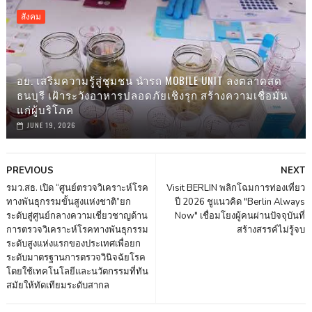
สังคม
อย. เสริมความรู้สู่ชุมชน นำรถ MOBILE UNIT ลงตลาดสด
ธนบุรี เฝ้าระวังอาหารปลอดภัยเชิงรุก สร้างความเชื่อมั่น
แก่ผู้บริโภค
JUNE 19, 2026
PREVIOUS
NEXT
รมว.สธ. เปิด “ศูนย์ตรวจวิเคราะห์โรค
Visit BERLIN พลิกโฉมการท่องเที่ยว
ทางพันธุกรรมขั้นสูงแห่งชาติ”ยก
ปี 2026 ชูแนวคิด "Berlin Always
ระดับสู่ศูนย์กลางความเชี่ยวชาญด้าน
Now" เชื่อมโยงผู้คนผ่านปัจจุบันที่
การตรวจวิเคราะห์โรคทางพันธุกรรม
สร้างสรรค์ไม่รู้จบ
ระดับสูงแห่งแรกของประเทศเพื่อยก
ระดับมาตรฐานการตรวจวินิจฉัยโรค
โดยใช้เทคโนโลยีและนวัตกรรมที่ทัน
สมัยให้ทัดเทียมระดับสากล