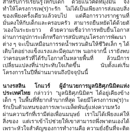
สำหรับการเรียนรู้ให้กั
บเด็ก ด้วยแนวคิดที่มุ่งมั่น จึง
ทำให้โครงการเพ(ร)าะรัก ไม่ได้เป็นเพียงการส่งมอบสิ่
ง
ของเพียงครั้งเดียวแล้วจบไป แต่คือการวางรากฐานที่
มั่นคงให้
กับเด็กและครอบครัว สามารถยืนหยัดได้ด้วยตั
วเองในระยะยาว ด้วยความเชื่อว่าการหยิบยื่
นโอกาส
ผ่านการอุปการะเด็กหรื
อการสนับสนุนโครงการพัฒนา
ต่าง ๆ จะเป็นเหมือนการรดน้ำพรวนดินให้
ชีวิตเล็ก ๆ ได้
เติบโตอย่างแข็งแรงและมีคุ
ณภาพ นอกจากนี้ เรายังพบ
ว่าครอบครัวที่ได้รั
บโอกาสในหลายพื้นที่ ล้วนมีการ
เปลี่ยนแปลงที่น่
าประทับใจเกิดขึ้น นับตั้งแต่เริ่ม
โครงการในปีที่
ผ่านมาจนถึงปัจจุบันนี้
นางรสลิน โกแวร์ ผู้อำนวยการมูลนิธิศุภนิมิตแห่
ง
ประเทศไทย
กล่าวว่า “มูลนิธิศุภนิมิตฯ ได้อยู่เคียงข้าง
เด็ก ๆ ในพื้นที่ที่ยากลำบากที่สุด โดยมีโครงการเพ(ร)าะ
รักเป็นตั
วแทนของการเพาะเมล็ดพันธุ์แห่
งความหวัง
ผ่านความรักที่เรามีต่
อเพื่อนมนุษย์ เราไม่ได้เพียงแค่ให้
สิ่งของ แต่เราเข้าไปช่วยให้เขาสามารถพึ่
งพาตนเองได้
เพราะหัวใจสำคัญของการทำงานคือ ความยั่งยืนที่จะติด