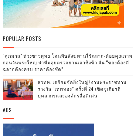
POPULAR POSTS
"ศุภมาส" ห่วงชาวพุทธ โดนพิษสังฆทานไร้ฉลาก-ด้อยคุณภาพ
ก่อนวันพระใหญ่ นำทีมลุยตรวจย่านเสาชิงช้า ลั่น “ของต้องดี
ฉลากต้องครบ ราคาต้องชัด”
สวทท. เตรียมจัดยิ่งใหญ่! งานพระราชทาน
รางวัล “เทพทอง” ครั้งที่ 24 เชิดชูเกียรติ
บุคลากรและองค์กรสื่อดีเด่น
ADS