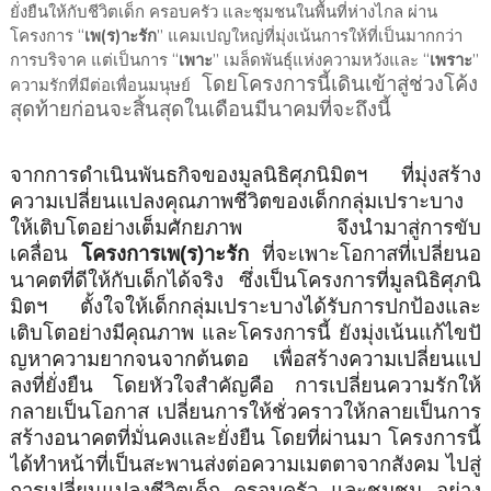
ยั่งยืนให้กับชีวิตเด็ก ครอบครัว และชุมชนในพื้นที่ห่างไกล ผ่าน
โครงการ “
เพ(ร)าะรัก
” แคมเปญใหญ่ที่มุ่งเน้นการให้ที่
เป็นมากกว่า
การบริจาค แต่เป็นการ “
เพาะ
” เมล็ดพันธุ์แห่งความหวังและ “
เพราะ
”
โดยโครงการนี้เดินเข้าสู่ช่
วงโค้ง
ความรักที่มีต่อเพื่อนมนุษย์
สุดท้ายก่อนจะสิ้นสุ
ดในเดือนมีนาคมที่จะถึงนี้
จากการดำเนินพันธกิจของมูลนิธิ
ศุภนิมิตฯ ที่มุ่งสร้าง
ความเปลี่ยนแปลงคุ
ณภาพชีวิตของเด็กกลุ่
มเปราะบาง
ให้เติบโตอย่างเต็มศั
กยภาพ จึงนำมาสู่การขับ
เคลื่อน
โครงการเพ(ร)าะรัก
ที่จะเพาะโอกาสที่เปลี่
ยนอ
นาคตที่ดีให้กับเด็กได้จริง ซึ่งเป็นโครงการที่มูลนิธิศุภนิ
มิตฯ ตั้งใจให้เด็กกลุ่มเปราะบางได้
รับการปกป้องและ
เติบโตอย่างมีคุ
ณภาพ และโครงการนี้ ยังมุ่งเน้นแก้ไขปั
ญหาความยากจนจากต้นตอ เพื่อสร้างความเปลี่ยนแป
ลงที่ยั่
งยืน โดยหัวใจสำคัญคือ การเปลี่ยนความรักให้
กลายเป็
นโอกาส เปลี่ยนการให้ชั่วคราวให้
กลายเป็นการ
สร้างอนาคตที่มั่
นคงและยั่งยืน โดยที่ผ่านมา โครงการนี้
ได้ทำหน้าที่เป็
นสะพานส่งต่อความเมตตาจากสังคม ไปสู่
การเปลี่ยนแปลงชีวิตเด็ก ครอบครัว และชุมชน อย่าง