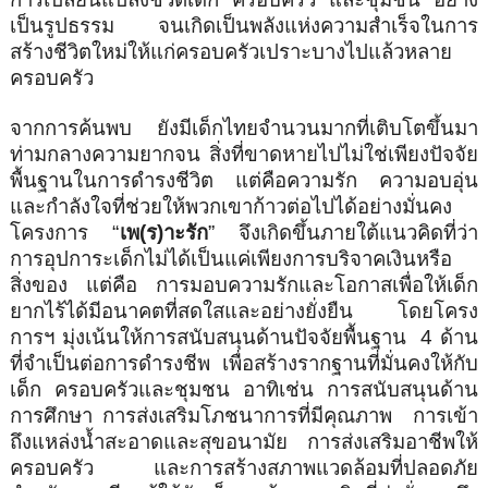
เป็นรูปธรรม จนเกิดเป็นพลังแห่งความสำเร็
จในการ
สร้างชีวิตใหม่ให้แก่
ครอบครัวเปราะบางไปแล้
วหลาย
ครอบครัว
จากการค้นพบ ยังมีเด็กไทยจำนวนมากที่เติ
บโตขึ้นมา
ท่ามกลางความยากจน สิ่งที่ขาดหายไปไม่ใช่เพียงปั
จจัย
พื้นฐานในการดำรงชีวิต แต่คือความรัก ความอบอุ่น
และกำลังใจที่ช่วยให้พวกเขาก้
าวต่อไปได้อย่างมั่นคง
โครงการ “
เพ(ร)าะรัก
” จึงเกิดขึ้นภายใต้แนวคิดที่ว่า
การอุปการะเด็กไม่ได้เป็นแค่เพี
ยงการบริจาคเงินหรือ
สิ่งของ แต่คือ การมอบความรักและโอกาสเพื่อให้
เด็ก
ยากไร้ได้มีอนาคตที่
สดใสและอย่างยั่งยืน โดยโครง
การฯ มุ่งเน้นให้การสนับสนุนด้านปั
จจัยพื้นฐาน
4
ด้าน
ที่จำเป็นต่อการดำรงชีพ เพื่อสร้างรากฐานที่มั่นคงให้กั
บ
เด็ก ครอบครัวและชุมชน อาทิเช่น การสนับสนุนด้าน
การศึกษา การส่งเสริมโภชนาการที่มีคุณภาพ
การเข้า
ถึงแหล่งน้ำสะอาดและสุ
ขอนามัย
การส่งเสริมอาชีพให้
ครอบครัว และการสร้างสภาพแวดล้อมที่
ปลอดภัย