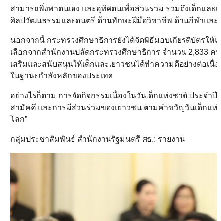
สามารถพึ่งพาตนเอง และอุทิศตนเพื่อส่วนรวม รวมถึงเด็กและเยา
ศิลปวัฒนธรรมและดนตรี ด้านทักษะฝีมือวิชาชีพ ด้านกีฬาแ
นอกจากนี้ กระทรวงศึกษาธิการยังได้จัดพิธีมอบเกียรติบัตรให้แ
เลือกจากสำนักงานปลัดกระทรวงศึกษาธิการ จำนวน 2,833 คน 
เสริมและสนับสนุนให้เด็กและเยาวชนได้ทำความดีอย่างต่อเนื่
ในฐานะกำลังหลักของประเทศ
อย่างไรก็ตาม การจัดกิจกรรมเนื่องในวันเด็กแห่งชาติ ประจำป
สามัคคี และการมีส่วนร่วมของเยาวชน ตามคำขวัญวันเด็กแห่งชา
โลก”
กลุ่มประชาสัมพันธ์ สำนักงานรัฐมนตรี ศธ.: รายงาน