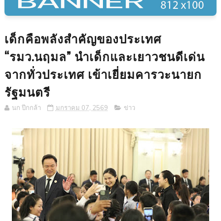
เด็กคือพลังสำคัญของประเทศ
“รมว.นฤมล” นำเด็กและเยาวชนดีเด่น
จากทั่วประเทศ เข้าเยี่ยมคารวะนายก
รัฐมนตรี
นก ปีกกล้า
มกราคม 07, 2569
ข่าว