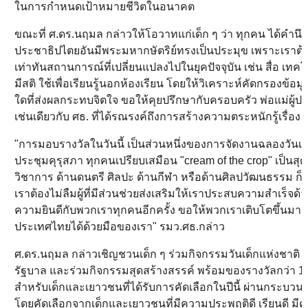
ในการกำหนดเป้าหมายชีวิตในอนาคต
ขณะที่ ศ.ดร.นฤมล กล่าวให้โอวาทแก่เด็ก ๆ ว่า ทุกคน ได้คำน
ประชาธิปไตยอันมีพระมหากษัตริย์ทรงเป็นประมุข เพราะเราต้อ
เท่าทันสถานการณ์ที่เปลี่ยนแปลงไปในยุคปัจจุบัน เช่น สื่อ เทคโ
มีสติ ใช้เพื่อเรียนรู้นอกห้องเรียน โดยให้วิเคราะห์คัดกรองข้อ
ใดที่ส่งผลกระทบจิตใจ ขอให้คุยปรึกษากับครอบครัว พ่อแม่ผู้ปก
เช่นเดียวกับ ศธ. ที่ได้รณรงค์ถึงการสร้างความตระหนักรู้เรื่อง A
"การมอบรางวัลในวันนี้ เป็นส่วนหนึ่งของการจัดงานฉลองวันเด็
ประชุมคุรุสภา ทุกคนเปรียบเสมือน "cream of the crop" เป็นสุด
วิชาการ ด้านดนตรี ศิลปะ ด้านกีฬา หรือด้านศิลปวัฒนธรรม ก็
เราต้องไม่ลืมผู้ที่มีส่วนช่วยส่งเสริมให้เราประสบความสำเร็จด้
ความยินดีกับพวกเราทุกคนอีกครั้ง ขอให้พวกเราเติบโตขึ้นม
ประเทศไทยได้ด้วยมือของเรา" รมว.ศธ.กล่าว
ศ.ดร.นฤมล กล่าวเชิญชวนเด็ก ๆ ร่วมกิจกรรมวันเด็กแห่งชาติ ในวัน
รัฐบาล และร่วมกิจกรรมสุดสร้างสรรค์ พร้อมของรางวัลกว่า 100
สำหรับเด็กและเยาวชนที่ได้รับการคัดเลือกในปีนี้ ผ่านกระ
โดยคัดเลือกจากเด็กและเยาวชนที่มีความประพฤติดี เรียนดี มีค