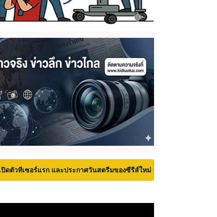
เปิดตัวทีเซอร์แรก และประกาศวันสตรีมของซีรีส์ใหม่ Carrie บนเวที San