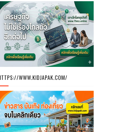
HTTPS://WWW.KIDJAPAK.COM/