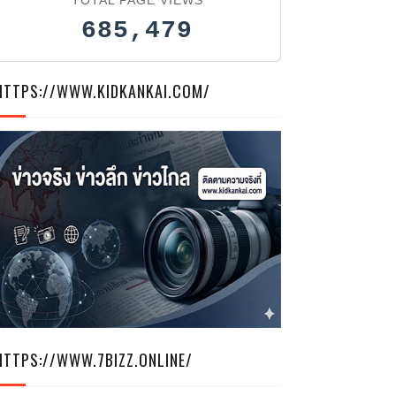
685,479
HTTPS://WWW.KIDKANKAI.COM/
HTTPS://WWW.7BIZZ.ONLINE/