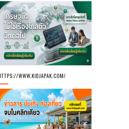
HTTPS://WWW.KIDJAPAK.COM/