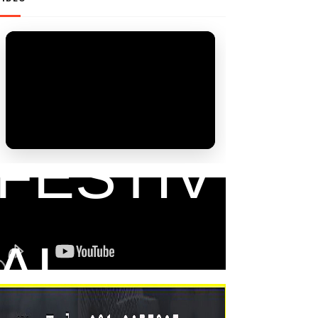
FAM
FESTIV
AL
มั่นคงของมนุษย์ เป็นประธานเปิดโครงการ “อพม. ร่วมใจพากลุ่มเปราะบางรี