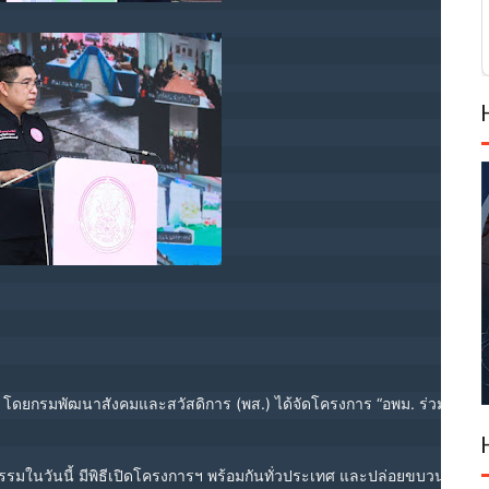
 โดยกรมพัฒนาสังคมและสวัสดิการ (พส.) ได้จัดโครงการ “อพม. ร่วมใจพากลุ่
รมในวันนี้ มีพิธีเปิดโครงการฯ พร้อมกันทั่วประเทศ และปล่อยขบวนรถคาราวาน