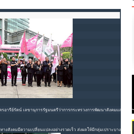
จิตรอารีย์รัตน์ เลขานุการรัฐมนตรีว่าการกระทรวงการพัฒนาสังคมและความ