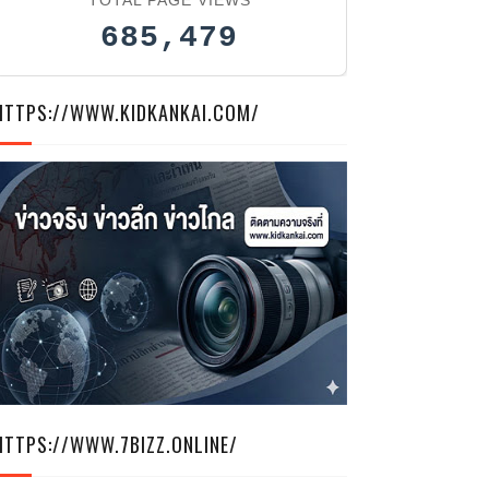
685,479
HTTPS://WWW.KIDKANKAI.COM/
มเปราะบางรีสตาร์ทชีวิตเข้าถึงสิทธิ เพื่อถวายเป็นพระราชกุศลแด่พระพันป
HTTPS://WWW.7BIZZ.ONLINE/
 “พม. เข้าถึงสิทธิ” สำรวจเยี่ยมเยียนครัวเรือนเปราะบาง โดยการผนึกกำลังร