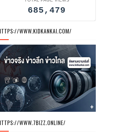
685,479
HTTPS://WWW.KIDKANKAI.COM/
HTTPS://WWW.7BIZZ.ONLINE/