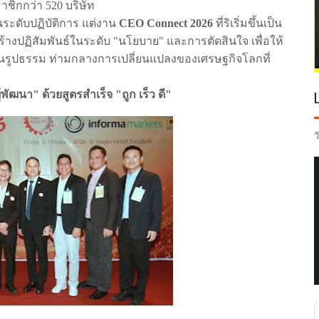
มาชิกกว่า
520
บริษัท
ระดับปฏิบัติการ
แต่งาน
CEO Connect 2026
ที่ริเริ่มขึ้นเป็น
ร้างปฏิสัมพันธ์ในระดับ
"
นโยบาย
"
และการตัดสินใจ
เพื่อให้
็นรูปธรรม
ท่ามกลางการเปลี่ยนแปลงของเศรษฐกิจโลกที่
ู้พัฒนา
"
ด้วยสูตรสำเร็จ
"
ถูก
เร็ว
ดี
"
ว