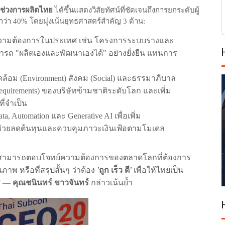
ช่วงการผลิตไทย
ได้ขึ้นแสดงวิสัยทัศน์ที่ชัดเจนถึงการยกระดับผู้
กว่า
โดยมุ่งเน้นยุทธศาสตร์สำคัญ
ด้าน
40%
3
:
้ความต้องการในประเทศ
เช่น
โครงการระบบรางและ
ารถ
"
ผลิตเองและพัฒนาเองได้
"
อย่างยั่งยืน
แทนการ
ดล้อม
(Environment)
สังคม
(Social)
และธรรมาภิบาล
equirements)
ของบริษัทข้ามชาติระดับโลก
และเพิ่ม
ที่จำเป็น
ta, Automation
และ
Generative AI
เพื่อเพิ่ม
ช่วยลดต้นทุนและควบคุมภาวะเงินเฟ้อตามโมเดล
ไทยสามารถตอบโจทย์ความต้องการของตลาดโลกที่ต้องการ
ณภาพ
หรือที่สรุปสั้นๆ
ว่าต้อง
'
ถูก
เร็ว
ดี
'
เพื่อให้ไทยเป็น
"
—
คุณชนินทร์
ขาวจันทร์
กล่าวเน้นย้ำ