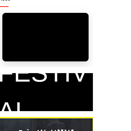
FAM
FESTIV
AL