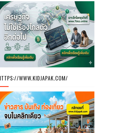
HTTPS://WWW.KIDJAPAK.COM/