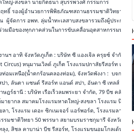
ดใหญ่-สงขลา นายกิตธนา สุบรรพวงศ์ กรรมการ สภาอ
าดฤทธิ์ รองผู้อำนวยการพิพิธภัณฑสถานธรรมชาติวิทยา ๕๐
 ผู้จัดการ อพท. ลุ่มน้ำทะเลสาบสงขลารวมถึงผู้ประกอบ
มร่วมมือของทุกภาคส่วนในการขับเคลื่อนอุตสาหกรรมท่องเที
านฯ อาทิ จังหวัดภูเก็ต : บริษัท ซี แองเจิล ครุยซ์ จํากัด (S
et Circus) หนุมานเวิลด์ ภูเก็ต โรงแรมปกาสัยรีสอร์ท และ เ
ท่อมเหนือ(นํ้าตกร้อนคลองท่อม), จังหวัดพังงา : บจก.บียอ
า, ลันตา แซนด์ รีสอร์ท แอนด์ สปา, อันดา ซี เทลส์ รีสอร์
ราษฎร์ธานี : บริษัท เรือเร็วลมพระยา จํากัด, 79 บีช คลับ แอ
ณฑ์มายากล สมาคมโรงแรมหาดใหญ่-สงขลา โรงแรม นิวซีซัน 
ขลา, โรงแรม เดอะ ซิกเนเจอร์ แอร์พอร์ต, โรงแรมลากูน่า
รรมชาติวิทยา 50 พรรษา สยามบรมราชกุมารี จังหวัด
ลุง, สิชล คาบาน่า บีช รีสอร์ท, โรงแรมขนอมโกลเด้นบีช,