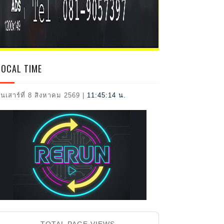
ธรรม
2026
 2026
ยงระหว่าง
และผู้
LOCAL TIME
ะดับภูมิภาค
ารด้านการ
ันเสาร์ที่ 8 สิงหาคม 2569
|
11:45:15 น.
บริการด้าน
รรมส่งเสริม
ละการ
ังหวัด
ายเอกชัย
ทธิพงษ์
TOTAL PAGE VIEWS