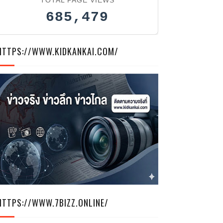
ุตสาหกรรม
685,479
 พรรษา
การด้านการ
่ยวภาคใต้
HTTPS://WWW.KIDKANKAI.COM/
ea Angle)
รด จินเจอร์
น อันดามัน
ท, เบสท์
นด์ รีสอร์ท
และ นิวซี่
 แกรนด์ โฮ
HTTPS://WWW.7BIZZ.ONLINE/
 โรงแรมทวิ