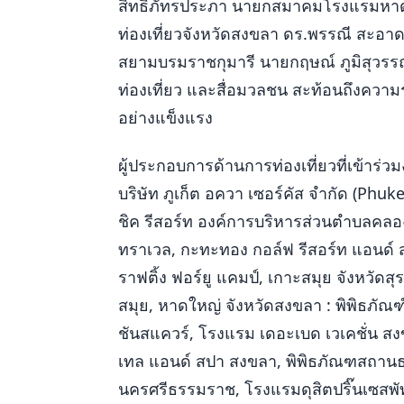
สิทธิภัทรประภา นายกสมาคมโรงแรมหา
ท่องเที่ยวจังหวัดสงขลา ดร.พรรณี สะอ
สยามบรมราชกุมารี นายกฤษณ์ ภูมิสุวรรณ
ท่องเที่ยว และสื่อมวลชน สะท้อนถึงควา
อย่างแข็งแรง
ผู้ประกอบการด้านการท่องเที่ยวที่เข้าร่วมง
บริษัท ภูเก็ต อควา เซอร์คัส จํากัด (Phuk
ชิค รีสอร์ท องค์การบริหารส่วนตําบลคลอง
ทราเวล, กะทะทอง กอล์ฟ รีสอร์ท แอนด์ สป
ราฟติ้ง ฟอร์ยู แคมป์, เกาะสมุย จังหวัดสุ
สมุย, หาดใหญ่ จังหวัดสงขลา : พิพิธภั
ชันสแควร์, โรงแรม เดอะเบด เวเคชั่น สง
เทล แอนด์ สปา สงขลา, พิพิธภัณฑสถานธ
นครศรีธรรมราช, โรงแรมดุสิตปริ๊นเซสพัท