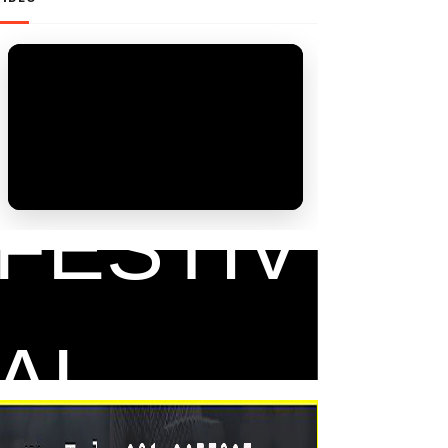
FAM
FESTIV
AL
r 2026
าก 7 หมุด
ารเดินทาง