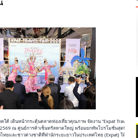
น
ใต้ เดินหน้ากระตุ้นตลาดท่องเที่ยวคุณภาพ จัดงาน “Expat Travel Fai
์ 2569 ณ ศูนย์การค้าเซ็นทรัลหาดใหญ่ พร้อมยกทัพโปรโมชั่นสุดพิเศษจ
าวไทยและชาวต่างชาติที่พำนักระยะยาวในประเทศไทย (Expat) ให้เกิดก