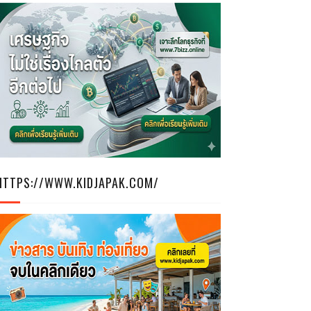
ฒนธรรมใต้
ปัดจากผู้
ประสบการณ์
ได้
ฐกิจ การ
HTTPS://WWW.KIDJAPAK.COM/
ravel Fair
นทรัล
เพจของ ททท.