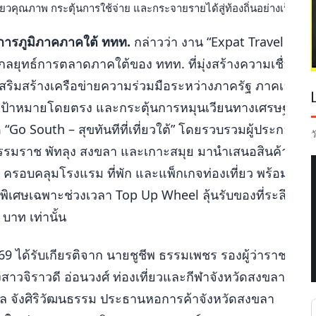
่ยวคุณภาพ กระตุ้นการใช้จ่าย และกระจายรายได้สู่ท้องถิ่นอย่างเป็นรูป
วยการภูมิภาคภาคใต้ ททท.
กล่าวว่า งาน “Expat Travel Fair
นกลยุทธ์การตลาดภาคใต้ของ ททท. ที่มุ่งสร้างความเชื่อมโ
 เสริมสร้างเครือข่ายความร่วมมือระหว่างภาครัฐ ภาคเอกชน 
กค้าเป้าหมายโดยตรง และกระตุ้นการหมุนเวียนทางเศรษฐกิจร
ด “Go South – สุขทันทีที่เที่ยวใต้” โดยรวบรวมผู้ประกอบก
ว
ศรีธรรมราช พัทลุง สงขลา และเกาะสมุย มานำเสนอสินค้าและ
 ครอบคลุมโรงแรม ที่พัก และแพ็กเกจท่องเที่ยว พร้อมกิจก
พิเศษเฉพาะช่วงเวลา Top Up Wheel ลุ้นรับของที่ระลึก แ
บาท เท่านั้น
69 ได้รับเกียรติจาก นายชูชีพ ธรรมเพชร รองผู้ว่าราชการจ
สาวจิราวดี อ่อนวงศ์ ท่องเที่ยวและกีฬาจังหวัดสงขลา น
 จังศิริวัฒนธรรม ประธานหอการค้าจังหวัดสงขลา ดร.สิ