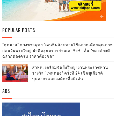
POPULAR POSTS
"ศุภมาส" ห่วงชาวพุทธ โดนพิษสังฆทานไร้ฉลาก-ด้อยคุณภาพ
ก่อนวันพระใหญ่ นำทีมลุยตรวจย่านเสาชิงช้า ลั่น “ของต้องดี
ฉลากต้องครบ ราคาต้องชัด”
สวทท. เตรียมจัดยิ่งใหญ่! งานพระราชทาน
รางวัล “เทพทอง” ครั้งที่ 24 เชิดชูเกียรติ
บุคลากรและองค์กรสื่อดีเด่น
ADS