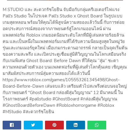
M STUDIO และ สะดวกรัชโยธิน จับมือกับกลุ่มครีเอเตอร์ไฟแรง
Pall's Studio ในโปรเจค Pall's Studio x Ghost Board ในรูปแบบ
เกมสุดหลอน พร้อมให้คุณได้พิสูจน์ความสยองแล้ววันนี้ กับการต่อย
อดประสบการณ์สยองจากภาพยนตร์สู่โลกเกมออนไลน์ ผ่าน
แพลตฟอร์ม Roblox เกมยอดนิยมระดับโลกที่มีผู้เล่นหลายร้อยล้าน
คน และเป็นหนึ่งในแพลตฟอร์มเกมที่ได้รับความนิยมสูงสุดในหมู่วัย
รุ่นและเกมเมอร์ยุคใหม่ เมื่อเกมกระดานอาถรรพ์ กลายเป็นจุดเริ่มต้น
ของความสะพรึง และเปิดประตูเชื่อมสู่มิติวิญญาณในโลกเสมือนจริง
กับเกมพิเศษ Ghost Board: Before Dawn ที่ให้คุณ “สุ่ม” ชะตา
ความหลอนด้วยตัวเอง บนแพลตฟอร์มที่ผู้เล่นทั่วโลกคุ้นเคย เชิญคุณ
มาสัมผัสประสบการณ์สุ่มความสยองได้แล้ววันนี้
https://www.roblox.com/games/105553261345498/Ghost-
Board-Before-Dawn เล่นจบแล้ว เตรียมตัวไปสะพรึงต่อบนจอใหญ่
กับภาพยนตร์ "Ghost Board กล่องผีสุ่มวิญญาณ" 12 มีนาคมนี้ ใน
โรงภาพยนตร์ #pallstudio #GhostBoard #กล่องผีสุ่มวิญญาณ
#GhostBoardBeforeDawn #Robloxhorrorgame #Roblox
#MStudio #สะดวกรัชโยธิน