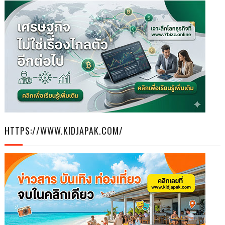
HTTPS://WWW.KIDJAPAK.COM/