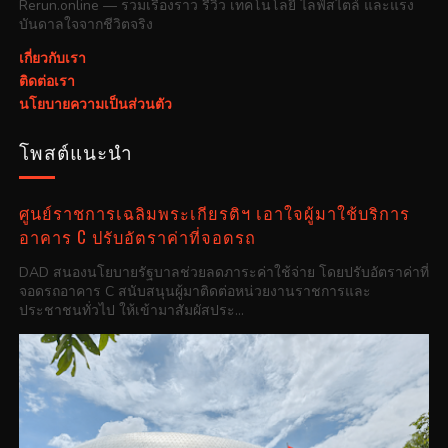
Rerun.online — รวมเรื่องราว รีวิว เทคโนโลยี ไลฟ์สไตล์ และแรง
บันดาลใจจากชีวิตจริง
เกี่ยวกับเรา
ติดต่อเรา
นโยบายความเป็นส่วนตัว
โพสต์แนะนำ
ศูนย์ราชการเฉลิมพระเกียรติฯ เอาใจผู้มาใช้บริการ
อาคาร C ปรับอัตราค่าที่จอดรถ
DAD สนองนโยบายรัฐบาลช่วยลดภาระค่าใช้จ่าย โดยปรับอัตราค่าที่
จอดรถอาคาร C สนับสนุนผู้มาติดต่อหน่วยงานราชการและ
ประชาชนทั่วไป ให้เข้ามาสัมผัสประ...