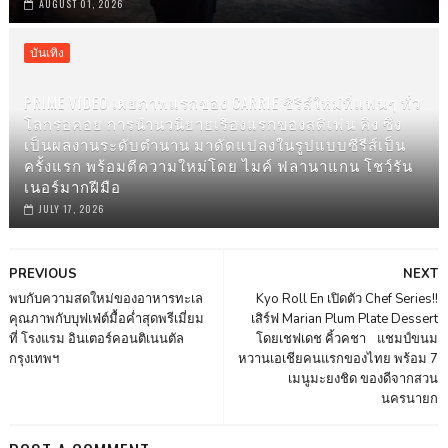
AUGUST 01, 2026
บันเทิง
PRIME VIDEO เผยภาพแรกของ CARRIE ซีรีส์ใหม่ที่แฟนๆ ทั่ว
โลกรอคอย การนำนวนิยายเรื่องแรกของสตีเฟน คิง ซึ่ง
เป็นผลงานระดับตำนาน มาดัดแปลงในรูปแบบซีรีส์เป็น
ครั้งแรก พร้อมตีความใหม่โดย ไมค์ ฟลานาแกน โชว์รัน
เนอร์มากฝีมือ
JULY 17, 2026
PREVIOUS
NEXT
พบกับความสดใหม่ของอาหารทะเล
Kyo Roll En เปิดตัว Chef Series!!
คุณภาพกับบุฟเฟ่ต์มื้อค่ำสุดพรีเมี่ยม
เสิร์ฟ Marian Plum Plate Dessert
ที่ โรงแรม อินเตอร์คอนติเนนตัล
โดยเชฟเดช คิ้วคชา แชมป์ขนม
กรุงเทพฯ
หวานเอเชียคนแรกของไทย พร้อม 7
เมนูมะยงชิด ของดีจากสวน
นครนายก