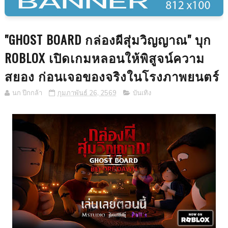
"GHOST BOARD กล่องผีสุ่มวิญญาณ" บุก
ROBLOX เปิดเกมหลอนให้พิสูจน์ความ
สยอง ก่อนเจอของจริงในโรงภาพยนตร์
นก ปีกกล้า
กุมภาพันธ์ 26, 2569
บันเทิง