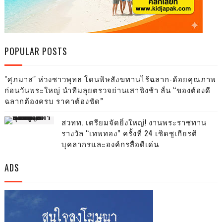
POPULAR POSTS
"ศุภมาส" ห่วงชาวพุทธ โดนพิษสังฆทานไร้ฉลาก-ด้อยคุณภาพ
ก่อนวันพระใหญ่ นำทีมลุยตรวจย่านเสาชิงช้า ลั่น “ของต้องดี
ฉลากต้องครบ ราคาต้องชัด”
สวทท. เตรียมจัดยิ่งใหญ่! งานพระราชทาน
รางวัล “เทพทอง” ครั้งที่ 24 เชิดชูเกียรติ
บุคลากรและองค์กรสื่อดีเด่น
ADS