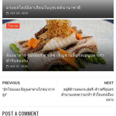
อร่อยสไตล์อิตาเลียนในบุฟเฟต์นานาชาติ
JULY 08, 2026
โรงแรม
ห้องอาหาร ซัมเมอร์ พาเลซ เชิญชวนลิ้มรสเมนูปลาเก๋า
ตำรับฮ่องกง
JULY 07, 2026
PREVIOUS
NEXT
“ผักโขมแดง มีคุณค่าทางโภชนาการ
สดุดีท้าวเทพกระษัตรี–ท้าวศรีสุนทร
สูง”
ตำนานแห่งความกล้า หัวใจแห่งเมือง
ถลาง
POST A COMMENT