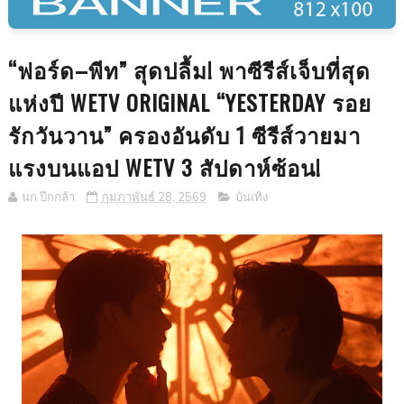
“ฟอร์ด–พีท” สุดปลื้ม! พาซีรีส์เจ็บที่สุด
แห่งปี WETV ORIGINAL “YESTERDAY รอย
รักวันวาน” ครองอันดับ 1 ซีรีส์วายมา
แรงบนแอป WETV 3 สัปดาห์ซ้อน!
นก ปีกกล้า
กุมภาพันธ์ 28, 2569
บันเทิง