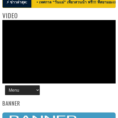
⚡ ข่าวล่าสุด:
• เทศกาล “วันแม่” เที่ยวสวนน้ำ ฟรี!!! ที่สยามอะเมซ
VIDEO
BANNER