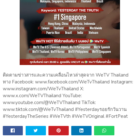
ติดตามข่าวสารและความเคลื่อนไหวล่าสุดจาก WeTV Thailand
ทาง Facebook: www.facebook.com/WeTvThailand Instagram:
www.instagram.com/WeTvThailand X:
www.x.com/WeTVThailand YouTube:
www.youtube.com/@WeTVThailand TikTok:
www.tiktok.com/@WeTvThailand #Yesterdayรอยรักวันวาน
#YesterdayTheSeries #WeTVth #WeTVOriginal #FortPeat