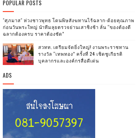
POPULAR POSTS
"ศุภมาส" ห่วงชาวพุทธ โดนพิษสังฆทานไร้ฉลาก-ด้อยคุณภาพ
ก่อนวันพระใหญ่ นำทีมลุยตรวจย่านเสาชิงช้า ลั่น “ของต้องดี
ฉลากต้องครบ ราคาต้องชัด”
สวทท. เตรียมจัดยิ่งใหญ่! งานพระราชทาน
รางวัล “เทพทอง” ครั้งที่ 24 เชิดชูเกียรติ
บุคลากรและองค์กรสื่อดีเด่น
ADS