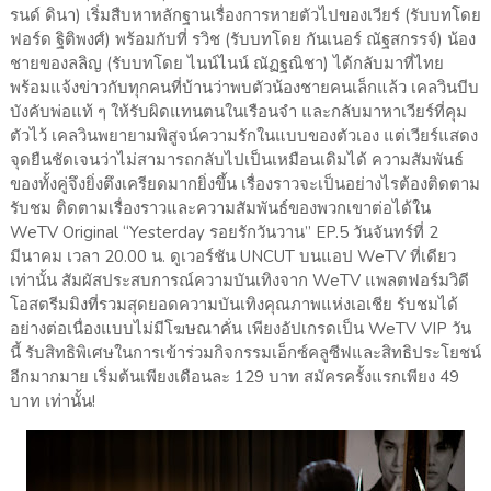
รนด์ ดินา) เริ่มสืบหาหลักฐานเรื่องการหายตัวไปของเวียร์ (รับบทโดย
ฟอร์ด ฐิติพงศ์) พร้อมกับที่ รวิช (รับบทโดย กันเนอร์ ณัฐสกรรจ์) น้อง
ชายของลลิญ (รับบทโดย ไนน์ไนน์ ณัฏฐณิชา) ได้กลับมาที่ไทย
พร้อมแจ้งข่าวกับทุกคนที่บ้านว่าพบตัวน้องชายคนเล็กแล้ว เคลวินบีบ
บังคับพ่อแท้ ๆ ให้รับผิดแทนตนในเรือนจำ และกลับมาหาเวียร์ที่คุม
ตัวไว้ เคลวินพยายามพิสูจน์ความรักในแบบของตัวเอง แต่เวียร์แสดง
จุดยืนชัดเจนว่าไม่สามารถกลับไปเป็นเหมือนเดิมได้ ความสัมพันธ์
ของทั้งคู่จึงยิ่งตึงเครียดมากยิ่งขึ้น เรื่องราวจะเป็นอย่างไรต้องติดตาม
รับชม ติดตามเรื่องราวและความสัมพันธ์ของพวกเขาต่อได้ใน
WeTV Original “Yesterday รอยรักวันวาน” EP.5 วันจันทร์ที่ 2
มีนาคม เวลา 20.00 น. ดูเวอร์ชัน UNCUT บนแอป WeTV ที่เดียว
เท่านั้น สัมผัสประสบการณ์ความบันเทิงจาก WeTV แพลตฟอร์มวิดี
โอสตรีมมิงที่รวมสุดยอดความบันเทิงคุณภาพแห่งเอเชีย รับชมได้
อย่างต่อเนื่องแบบไม่มีโฆษณาคั่น เพียงอัปเกรดเป็น WeTV VIP วัน
นี้ รับสิทธิพิเศษในการเข้าร่วมกิจกรรมเอ็กซ์คลูซีฟและสิทธิประโยชน์
อีกมากมาย เริ่มต้นเพียงเดือนละ 129 บาท สมัครครั้งแรกเพียง 49
บาท เท่านั้น!