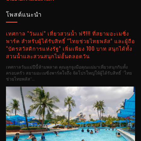
โพสต์แนะนำ
เทศกาล “วันแม่” เที่ยวสวนน้ำ ฟรี!!! ที่สยามอะเมซิ่ง
พาร์ค สำหรับผู้ได้รับสิทธิ์ “ไทยช่วยไทยพลัส” และผู้ถือ
“บัตรสวัสดิการแห่งรัฐ” เพิ่มเพียง 100 บาท สนุกได้ทั้ง
สวนน้ำและสวนสนุกไม่อั้นตลอดวัน
เทศกาลวันแม่ปีนี้ห้ามพลาด คุณลูกจูงมือคุณแม่มาเที่ยวสนุกกันทั้ง
ครอบครัว สยามอะเมซิ่งพาร์คใจถึง จัดโปรใหญ่ให้ผู้ได้รับสิทธิ์ “ไทย
ช่วยไทยพลัส”...