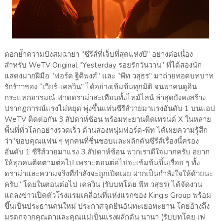
ตอกย้ำความปังสมฉายา “ซีรีส์ที่เจ็บที่สุดแห่งปี” อย่างต่อเนื่อง
สำหรับ WeTV Original “Yesterday รอยรักวันวาน” ที่ได้สองนัก
แสดงมากฝีมือ “ฟอร์ด ฐิติพงศ์” และ “พีท วสุธร” มาถ่ายทอดบทบาท
รักร้าวของ “เวียร์-เคลวิน” ได้อย่างเข้มข้นทุกมิติ จนพาคนดูอิน
กระแทกอารมณ์ ฟาดดราม่าสะเทือนทั้งไทม์ไลน์ ล่าสุดยังคงสร้าง
ปรากฏการณ์แรงไม่หยุด พุ่งขึ้นแท่นซีรีส์วายมาแรงอันดับ 1 บนแอป
WeTV ติดต่อกัน 3 สัปดาห์ซ้อน พร้อมทะยานติดเทรนด์ X ในหลาย
พื้นที่ทั่วโลกอย่างรวดเร็ว ด้านสองหนุ่มฟอร์ด-พีท ได้เผยความรู้สึก
ว่า“ขอบคุณแฟน ๆ ทุกคนที่ชื่นชอบและผลักดันซีรีส์เรื่องนี้ครอง
อันดับ 1 ซีรีส์วายมาแรง 3 สัปดาห์ซ้อน พวกเราดีใจมากครับ อยาก
ให้ทุกคนติดตามต่อไป เพราะตอนต่อไปจะเข้มข้นขึ้นเรื่อย ๆ ทั้ง
ดราม่าและความจริงที่กำลังจะถูกเปิดเผย ฝากเป็นกำลังใจให้ด้วยนะ
ครับ” โดยในตอนต่อไป เคลวิน (รับบทโดย พีท วสุธร) ได้จัดงาน
แถลงข่าวเปิดตัวโรงแรมเคลื่อนที่แห่งแรกของ King’s Group พร้อม
ขึ้นเป็นประธานคนใหม่ ประกาศจุดยืนอันทะเยอทะยาน โดยอ้างถึง
มรดกจากคุณตาและคุณแม่เป็นแรงผลักดัน นานา (รับบทโดย เฟ