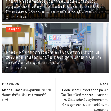
นายกฯ หารือนักธุรกิจยุโรปกว่า 40 บริษัท ย้ำไทยเร่ง
ลงทุนโครงสร้างพื้นฐาน เดินหน้า FTA ไทย–EU และ OECD
ดึงการลงทุน สร้างงาน และยกระดับเศรษฐกิจไทย
JULY 17, 2026
เศรษฐกิจ
พาส่อง 6 พิกัดนวัตกรรมผ้าและโซลูชันสุดกรีนที่งาน GFT
2026 สวย รักษ์โลก แถมไฮเทคขั้นสุด จนสายแฟชั่นและ
เทรนด์ดี้ต้องรีบพุ่งตัวมาเช็กอิน
JULY 05, 2026
PREVIOUS
NEXT
Marie Guimar ชวนทุกท่านมาคลาย
Pooh Beach Resort and Spa เผย
ร้อนกับสำรับ “ข้าวแช่ตำรับมารีกี
โฉมใหม่สไตล์ Modern Luxury ยก
มาร์”
ระดับแลนด์มาร์คหรูใจกลางจอม
เทียน มุ่งสร้างประสบการณ์พักผ่อน
ระดับสากล