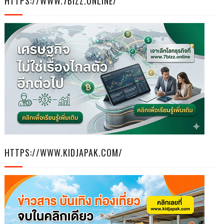
HTTPS://WWW.7BIZZ.ONLINE/
HTTPS://WWW.KIDJAPAK.COM/