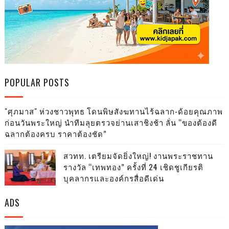
POPULAR POSTS
"ศุภมาส" ห่วงชาวพุทธ โดนพิษสังฆทานไร้ฉลาก-ด้อยคุณภาพ
ก่อนวันพระใหญ่ นำทีมลุยตรวจย่านเสาชิงช้า ลั่น “ของต้องดี
ฉลากต้องครบ ราคาต้องชัด”
สวทท. เตรียมจัดยิ่งใหญ่! งานพระราชทาน
รางวัล “เทพทอง” ครั้งที่ 24 เชิดชูเกียรติ
บุคลากรและองค์กรสื่อดีเด่น
ADS