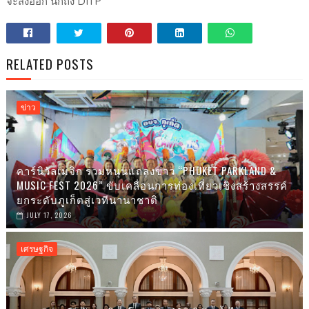
จะส่งออก นึกถึง DITP
RELATED POSTS
ข่าว
คาร์นิวัลเมจิก ร่วมหนุนแถลงข่าว “PHUKET PARKLAND &
MUSIC FEST 2026” ขับเคลื่อนการท่องเที่ยวเชิงสร้างสรรค์
ยกระดับภูเก็ตสู่เวทีนานาชาติ
JULY 17, 2026
เศรษฐกิจ