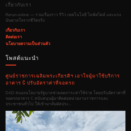
เกี่ยวกับเรา
Rerun.online — รวมเรื่องราว รีวิว เทคโนโลยี ไลฟ์สไตล์ และแรง
บันดาลใจจากชีวิตจริง
เกี่ยวกับเรา
ติดต่อเรา
นโยบายความเป็นส่วนตัว
โพสต์แนะนำ
ศูนย์ราชการเฉลิมพระเกียรติฯ เอาใจผู้มาใช้บริการ
อาคาร C ปรับอัตราค่าที่จอดรถ
DAD สนองนโยบายรัฐบาลช่วยลดภาระค่าใช้จ่าย โดยปรับอัตราค่าที่
จอดรถอาคาร C สนับสนุนผู้มาติดต่อหน่วยงานราชการและ
ประชาชนทั่วไป ให้เข้ามาสัมผัสประ...