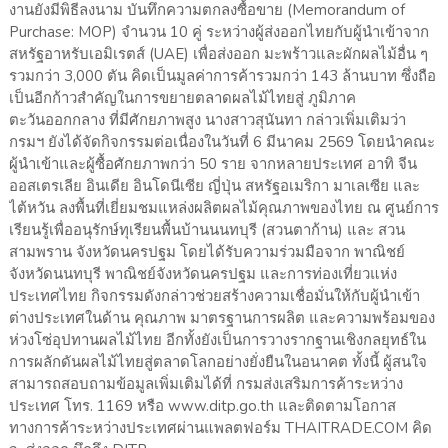
งานยังมีพิธีลงนาม บันทึกความตกลงซื้อขาย (Memorandum of
Purchase: MOP) จำนวน 10 คู่ ระหว่างผู้ส่งออกไทยกับผู้นำเข้าจาก
สหรัฐอาหรับเอมิเรตส์ (UAE) เพื่อส่งออก มะพร้าวและผักผลไม้อื่น ๆ
รวมกว่า 3,000 ตัน คิดเป็นมูลค่าการค้ารวมกว่า 143 ล้านบาท ซึ่งถือ
เป็นอีกก้าวสำคัญในการขยายตลาดผลไม้ไทยสู่ ภูมิภาค
ตะวันออกกลาง ที่มีศักยภาพสูง นางสาวสุนันทา กล่าวเพิ่มเติมว่า
กรมฯ ยังได้จัดกิจกรรมต่อเนื่องในวันที่ 6 มีนาคม 2569 โดยนำคณะ
ผู้นำเข้าและผู้ซื้อศักยภาพกว่า 50 ราย จากหลายประเทศ อาทิ จีน
ออสเตรเลีย อินเดีย อินโดนีเซีย ญี่ปุ่น สหรัฐอเมริกา มาเลเซีย และ
ไต้หวัน ลงพื้นที่เยี่ยมชมแหล่งผลิตผลไม้คุณภาพของไทย ณ ศูนย์การ
เรียนรู้เพื่ออนุรักษ์ทุเรียนพื้นบ้านนนทบุรี (สวนตาก้าน) และ สวน
สามพราน จังหวัดนครปฐม โดยได้รับความร่วมมือจาก พาณิชย์
จังหวัดนนทบุรี พาณิชย์จังหวัดนครปฐม และการท่องเที่ยวแห่ง
ประเทศไทย กิจกรรมดังกล่าวช่วยสร้างความเชื่อมั่นให้กับผู้นำเข้า
ต่างประเทศในด้าน คุณภาพ มาตรฐานการผลิต และความพร้อมของ
ห่วงโซ่อุปทานผลไม้ไทย อีกทั้งยังเป็นการวางรากฐานเชิงกลยุทธ์ใน
การผลักดันผลไม้ไทยสู่ตลาดโลกอย่างยั่งยืนในอนาคต ทั้งนี้ ผู้สนใจ
สามารถสอบถามข้อมูลเพิ่มเติมได้ที่ กรมส่งเสริมการค้าระหว่าง
ประเทศ โทร. 1169 หรือ www.ditp.go.th และติดตามโอกาส
ทางการค้าระหว่างประเทศผ่านแพลตฟอร์ม THAITRADE.COM คิด