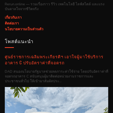
Rerun.online — รวมเรื่องราว รีวิว เทคโนโลยี ไลฟ์สไตล์ และแรง
บันดาลใจจากชีวิตจริง
เกี่ยวกับเรา
ติดต่อเรา
นโยบายความเป็นส่วนตัว
โพสต์แนะนำ
ศูนย์ราชการเฉลิมพระเกียรติฯ เอาใจผู้มาใช้บริการ
อาคาร C ปรับอัตราค่าที่จอดรถ
DAD สนองนโยบายรัฐบาลช่วยลดภาระค่าใช้จ่าย โดยปรับอัตราค่าที่
จอดรถอาคาร C สนับสนุนผู้มาติดต่อหน่วยงานราชการและ
ประชาชนทั่วไป ให้เข้ามาสัมผัสประ...