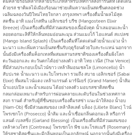
ดื่มคลายร้อนหลากหลายประเภทสำหรับเทศกาลสงการนต์ที่โดดเด่น
ด้วยรส ชาติผลไม้เมืองร้อนมาช่วยเติมความเย็นสดชื่นตลอดช่วง
เฉลิมฉลองวันปีใหม่ไทยใจกลา งกรุงเทพฯ เครื่องดื่มน้ำผลไม้สุด
สดชื่น อาทิ แมงโกสทีน เอลิกเซอร์ บรีซ (Mangosteen Elixir
Breeze) เป็นเครื่องดื่มที่มีส่วนผสมของเนื้อมังคุด น้ำเลมอนและน้ำ
ลอยดอกมะลิที่ให้กลิ่นหอมอ่อนละมุน ส่วนแมงโก้ ไอแลนด์ สแปลช
(Mango Island Splash) เป็นเครื่องดื่มที่โดดเด่นด้วยน้ำมะม่วง น้ำ
มะนาว และเพิ่มความเย็นสดชื่นรับฤดูร้อนด้วยใบสะระแหน่ นอกจาก
นั้นยังมีเครื่องดื่มค็อกเทลที่ผสมผสานรสชาติของเครื่องดื่มฝั่งโลก
ตะวันออกและ ตะวันตกได้อย่างลงตัว อาทิ ไทย เวนิส (Thai Venice)
ที่มีส่วนประกอบเป็นไวน์ขาว เหล้าลิมอนเชลโล (Limoncello) น้ำ
สับปะรด น้ำมะนาว และใบโหระพา รวมถึง สบาย เอลิกเซอร์ (Sabai
Elixir) ที่ผสมไวน์แดง เหล้าแกรนด์ มาร์นิเยร์ (Grand Manier) น้ำส้ม
น้ำแอปเปิล และน้ำเลมอน ได้อย่างลงตัว มอบรสชาติสดชื่น
กลมกล่อมเหมาะสำหรับการผ่อนคลายและดับร้อนในช่วงเทศกาล
สงก รานต์ สำหรับผู้ที่ชื่นชอบเครื่องดื่มรสซ่า แนะนำให้ลอง น้ำอบ
(Nam-Ob) ซึ่งมีส่วนผสมของ เหล้าลิลเลต์ บล็อง (Lillete Blanc) ไวน์
โพรเซกโก (Prosecco) น้ำส้ม และน้ำเชื่อมกลิ่นดอกมะลิ หรือการ์
แลนด์ เบลสซิ่ง (Garland Blessing) เป็นเครื่องดื่มที่มีส่วนผสมของ
เหล้าควงโทร (Cointreau) โพรเซกโก พีช และโรสแมรี (Rosemary)
ให้รสชาติสดชื่นและมีกลิ่นหอมเป็นเอกลักษณ์ นอกจากนั้นยังมีเครื่อง