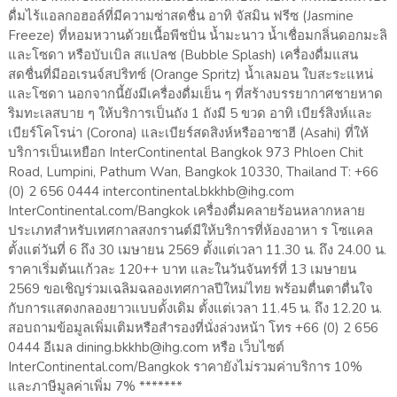
ดื่มไร้แอลกอฮอล์ที่มีความซ่าสดชื่น อาทิ จัสมิน ฟรีซ (Jasmine
Freeze) ที่หอมหวานด้วยเนื้อพีชปั่น น้ำมะนาว น้ำเชื่อมกลิ่นดอกมะลิ
และโซดา หรือบับเบิล สแปลช (Bubble Splash) เครื่องดื่มแสน
สดชื่นที่มีออเรนจ์สปริทซ์ (Orange Spritz) น้ำเลมอน ใบสะระแหน่
และโซดา นอกจากนี้ยังมีเครื่องดื่มเย็น ๆ ที่สร้างบรรยากาศชายหาด
ริมทะเลสบาย ๆ ให้บริการเป็นถัง 1 ถังมี 5 ขวด อาทิ เบียร์สิงห์และ
เบียร์โคโรน่า (Corona) และเบียร์สดสิงห์หรืออาซาฮี (Asahi) ที่ให้
บริการเป็นเหยือก InterContinental Bangkok 973 Phloen Chit
Road, Lumpini, Pathum Wan, Bangkok 10330, Thailand T: +66
(0) 2 656 0444 intercontinental.bkkhb@ihg.com
InterContinental.com/Bangkok เครื่องดื่มคลายร้อนหลากหลาย
ประเภทสำหรับเทศกาลสงกรานต์มีให้บริการที่ห้องอาหา ร โซแคล
ตั้งแต่วันที่ 6 ถึง 30 เมษายน 2569 ตั้งแต่เวลา 11.30 น. ถึง 24.00 น.
ราคาเริ่มต้นแก้วละ 120++ บาท และในวันจันทร์ที่ 13 เมษายน
2569 ขอเชิญร่วมเฉลิมฉลองเทศกาลปีใหม่ไทย พร้อมตื่นตาตื่นใจ
กับการแสดงกลองยาวแบบดั้งเดิม ตั้งแต่เวลา 11.45 น. ถึง 12.20 น.
สอบถามข้อมูลเพิ่มเติมหรือสำรองที่นั่งล่วงหน้า โทร +66 (0) 2 656
0444 อีเมล dining.bkkhb@ihg.com หรือ เว็บไซต์
InterContinental.com/Bangkok ราคายังไม่รวมค่าบริการ 10%
และภาษีมูลค่าเพิ่ม 7% *******