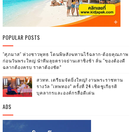
POPULAR POSTS
"ศุภมาส" ห่วงชาวพุทธ โดนพิษสังฆทานไร้ฉลาก-ด้อยคุณภาพ
ก่อนวันพระใหญ่ นำทีมลุยตรวจย่านเสาชิงช้า ลั่น “ของต้องดี
ฉลากต้องครบ ราคาต้องชัด”
สวทท. เตรียมจัดยิ่งใหญ่! งานพระราชทาน
รางวัล “เทพทอง” ครั้งที่ 24 เชิดชูเกียรติ
บุคลากรและองค์กรสื่อดีเด่น
ADS