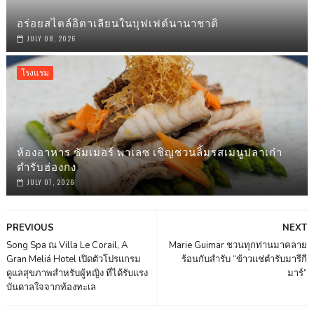
อร่อยสไตล์อิตาเลียนในบุฟเฟต์นานาชาติ
JULY 08, 2026
โรงแรม
ห้องอาหาร ซัมเมอร์ พาเลซ เชิญชวนลิ้มรสเมนูปลาเก๋า
ตำรับฮ่องกง
JULY 07, 2026
PREVIOUS
NEXT
Song Spa ณ Villa Le Corail, A
Marie Guimar ชวนทุกท่านมาคลาย
Gran Meliá Hotel เปิดตัวโปรแกรม
ร้อนกับสำรับ “ข้าวแช่ตำรับมารีกี
ดูแลสุขภาพสำหรับผู้หญิง ที่ได้รับแรง
มาร์”
บันดาลใจจากท้องทะเล