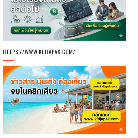
HTTPS://WWW.KIDJAPAK.COM/