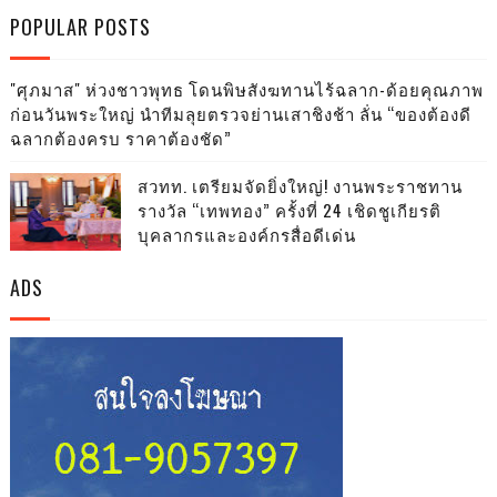
POPULAR POSTS
"ศุภมาส" ห่วงชาวพุทธ โดนพิษสังฆทานไร้ฉลาก-ด้อยคุณภาพ
ก่อนวันพระใหญ่ นำทีมลุยตรวจย่านเสาชิงช้า ลั่น “ของต้องดี
ฉลากต้องครบ ราคาต้องชัด”
สวทท. เตรียมจัดยิ่งใหญ่! งานพระราชทาน
รางวัล “เทพทอง” ครั้งที่ 24 เชิดชูเกียรติ
บุคลากรและองค์กรสื่อดีเด่น
ADS