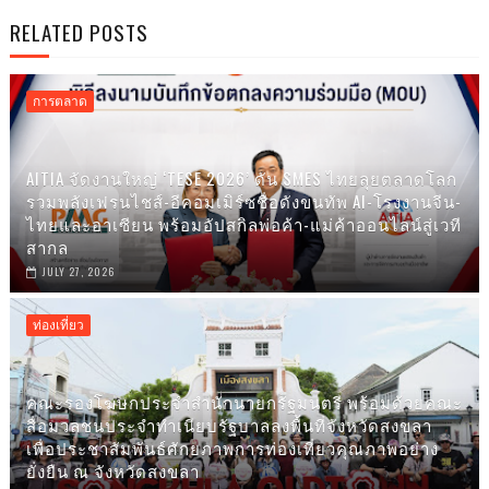
RELATED POSTS
การตลาด
AITIA จัดงานใหญ่ ‘TESE 2026’ ดัน SMES ไทยลุยตลาดโลก
รวมพลังเฟรนไชส์-อีคอมเมิร์ซชื่อดังขนทัพ AI-โรงงานจีน-
ไทยและอาเซียน พร้อมอัปสกิลพ่อค้า-แม่ค้าออนไลน์สู่เวที
สากล
JULY 27, 2026
ท่องเที่ยว
คณะรองโฆษกประจำสำนักนายกรัฐมนตรี พร้อมด้วยคณะ
สื่อมวลชนประจำทำเนียบรัฐบาลลงพื้นที่จังหวัดสงขลา
เพื่อประชาสัมพันธ์ศักยภาพการท่องเที่ยวคุณภาพอย่าง
ยั่งยืน ณ จังหวัดสงขลา