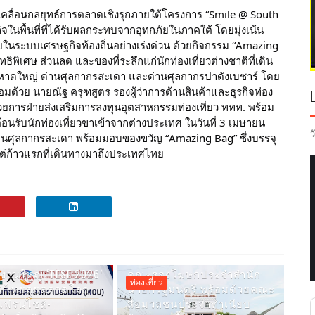
บเคลื่อนกลยุทธ์การตลาดเชิงรุกภายใต้โครงการ “Smile @ South
ิจในพื้นที่ที่ได้รับผลกระทบจากอุทกภัยในภาคใต้ โดยมุ่งเน้น
ายในระบบเศรษฐกิจท้องถิ่นอย่างเร่งด่วน ด้วยกิจกรรม “Amazing
ิพิเศษ ส่วนลด และของที่ระลึกแก่นักท่องเที่ยวต่างชาติที่เดิน
ติหาดใหญ่ ด่านศุลกากรสะเดา และด่านศุลกากรปาดังเบซาร์ โดย
ร้อมด้วย นายณัฐ ครุฑสูตร รองผู้ว่าการด้านสินค้าและธุรกิจท่อง
วยการฝ่ายส่งเสริมการลงทุนอุตสาหกรรมท่องเที่ยว ททท. พร้อม
อนรับนักท่องเที่ยวขาเข้าจากต่างประเทศ ในวันที่ 3 เมษายน
ว
ศุลกากรสะเดา พร้อมมอบของขวัญ “Amazing Bag” ซึ่งบรรจุ
งแต่ก้าวแรกที่เดินทางมาถึงประเทศไทย
ดงานใหญ่ ‘TESE 2026’
คณะรองโฆษกประจำสำนัก
ท่องเที่ยว
S ไทยลุยตลาดโลก
นายกรัฐมนตรี พร้อมด้วยคณะ
เฟรนไชส์-
สื่อมวลชนประจำทำเนียบ