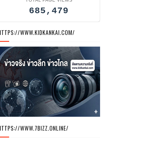
685,479
HTTPS://WWW.KIDKANKAI.COM/
HTTPS://WWW.7BIZZ.ONLINE/