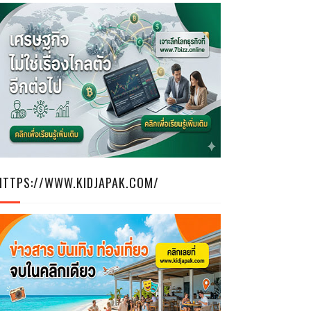
HTTPS://WWW.KIDJAPAK.COM/