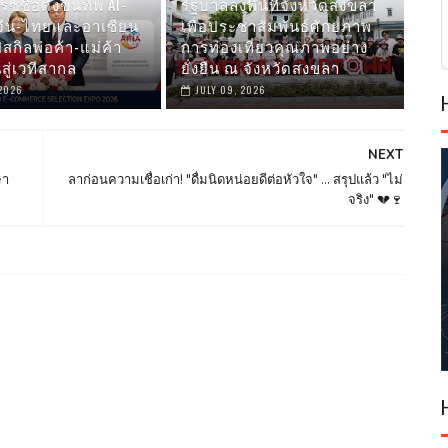
ร์ซชื่อดังขนทัพ AI-
รัฐบาลลงพื้นที่จังหวัดสงขลา
จีน-ไทยและอาเซียน
เพื่อประชาสัมพันธ์ศักยภาพ
สกิลพ่อค้า-แม่ค้า
การท่องเที่ยวคุณภาพอย่าง
สู่เวทีสากล
ยั่งยืน ณ จังหวัดสงขลา
 2026
JULY 09, 2026
NEXT
ษา
ลาก่อนความเชื่อเก่า! "ดื่มนิดหน่อยดีต่อหัวใจ" ... สรุปแล้ว "ไม่
จริง" 💔🍷