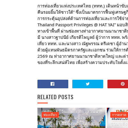
การท่องเที่ยวแห่งประเทศไทย (ททท.) เดินหน้าขั
คืนรอยยิ้มให้ชาวใต้” ซึ่งเป็นมาตรการฟื้นฟูเศรษฐก
การกระตุ้นอุปสงค์ด้านการท่องเที่ยวและการใช้จ่
Thailand Passport Privileges @ HAT YAI” มอบสิทธ
ทางเข้าพื้นที่ ผ่านช่องทางท่าอากาศยานนานาชา
มี นางสาวฐาปนีย์ เกียรติไพบูลย์ ผู้ว่าการ ททท. พ
เที่ยว ททท. และนางสาว ณัฐพรรณ ตรีเดชา ผู้อำน
ด้วยผู้แทนพันธมิตรภาครัฐและเอกชน ร่วมให้การต้
2569 ณ ท่าอากาศยานนานาชาติหาดใหญ่ และด่าน
ของที่ระลึกเสน่ห์ไทย เพื่อสร้างความประทับใจตั้
RELATED POSTS
เทศกาล “วันแม่” เที่ยวสวนน้ำ
AITIA จั
ท่องเที่ยว
การตลาด
ฟรี!!! ที่สยามอะเมซิ่งพาร์ค
ดัน SME
สำหรับผู้ได้รับสิทธิ์ “ไทยช่วย
รวมพลัง