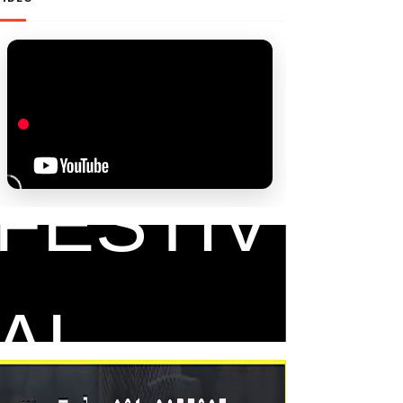
FAM
FESTIV
AL