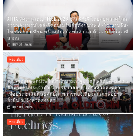
AITIA จัดงานใหญ่ ‘TESE 2026’ ดัน SMES ไทยลุยตลาดโลก
รวมพลังเฟรนไชส์-อีคอมเมิร์ซชื่อดังขนทัพ AI-โรงงานจีน-
ไทยและอาเซียน พร้อมอัปสกิลพ่อค้า-แม่ค้าออนไลน์สู่เวที
สากล
JULY 27, 2026
ท่องเที่ยว
คณะรองโฆษกประจำสำนักนายกรัฐมนตรี พร้อมด้วยคณะ
สื่อมวลชนประจำทำเนียบรัฐบาลลงพื้นที่จังหวัดสงขลา
เพื่อประชาสัมพันธ์ศักยภาพการท่องเที่ยวคุณภาพอย่าง
ยั่งยืน ณ จังหวัดสงขลา
JULY 09, 2026
ท่องเที่ยว