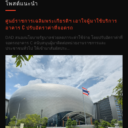
โพสต์แนะนำ
ศูนย์ราชการเฉลิมพระเกียรติฯ เอาใจผู้มาใช้บริการ
อาคาร C ปรับอัตราค่าที่จอดรถ
DAD สนองนโยบายรัฐบาลช่วยลดภาระค่าใช้จ่าย โดยปรับอัตราค่าที่
จอดรถอาคาร C สนับสนุนผู้มาติดต่อหน่วยงานราชการและ
ประชาชนทั่วไป ให้เข้ามาสัมผัสประ...