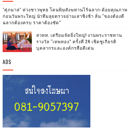
"ศุภมาส" ห่วงชาวพุทธ โดนพิษสังฆทานไร้ฉลาก-ด้อยคุณภาพ
ก่อนวันพระใหญ่ นำทีมลุยตรวจย่านเสาชิงช้า ลั่น “ของต้องดี
ฉลากต้องครบ ราคาต้องชัด”
สวทท. เตรียมจัดยิ่งใหญ่! งานพระราชทาน
รางวัล “เทพทอง” ครั้งที่ 24 เชิดชูเกียรติ
บุคลากรและองค์กรสื่อดีเด่น
ADS