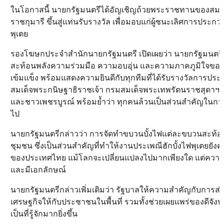
ในโอกาสนี้ นายกรัฐมนตรีได้อัญเชิญถ้วยพระราชทานของสมเ
ราชกุมารี ขึ้นสู่แท่นรับรางวัล เพื่อมอบแก่ผู้ชนะเลิศการปร
พุเตย
รองโฆษกประจำสำนักนายกรัฐมนตรี เปิดเผยว่า นายกรัฐมนตรีชื
สะท้อนพลังความร่วมมือ ความอบอุ่น และความภาคภูมิใจของคน
เข้มแข็ง พร้อมแสดงความยินดีกับทุกทีมที่ได้รับรางวัลการป
สมเด็จพระกนิษฐาธิราชเจ้า กรมสมเด็จพระเทพรัตนราชสุดาฯ ส
และชาวเพชรบูรณ์ พร้อมย้ำว่า ทุกคนล้วนเป็นส่วนสำคัญในการร
ไป
นายกรัฐมนตรีกล่าวว่า การจัดทำขบวนบั้งไฟแต่ละขบวนสะท้
ชุมชน ซึ่งเป็นส่วนสำคัญที่ทำให้งานประเพณีฮักบั้งไฟพุเตยยังคง
ของประเทศไทย แม้โลกจะเปลี่ยนแปลงไปมากเพียงใด แต่ความอบ
และมีเอกลักษณ์
นายกรัฐมนตรีกล่าวเพิ่มเติมว่า รัฐบาลให้ความสำคัญกับการส่
เศรษฐกิจให้กับประชาชนในพื้นที่ รวมทั้งช่วยเผยแพร่ของดีจังห
เป็นที่รู้จักมากยิ่งขึ้น