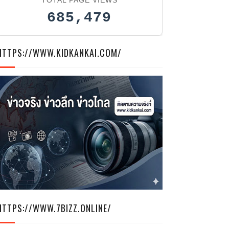
685,479
HTTPS://WWW.KIDKANKAI.COM/
HTTPS://WWW.7BIZZ.ONLINE/