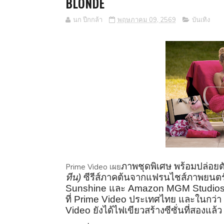
BLONDE
นก ปีกกล้า
พฤษภาคม 09, 2569
บันเทิง
ภาพชุดพิเศษ พร้อมปล่อยตั
Prime Video
เผย
ทีน)
ซีรีส์ภาคต้
นจากแฟรนไชส์ภาพยนตร
Sunshine
และ
Amazon MGM Studio
ที่
Prime Video
ประเทศไทย และในกว่า 2
Video
ยังได้ไฟเขียวสร้างซีซั่
นที่สองแล้ว 