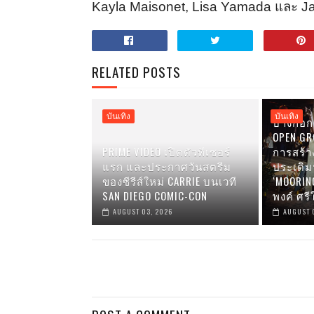
Kayla Maisonet, Lisa Yamada
และ
J
RELATED POSTS
บันเทิง
บันเทิง
บางกอก 
OPEN GRO
PRIME VIDEO เปิดตัวทีเซอร์
การสร้า
แรก และประกาศวันสตรีม
ประเดิ
ของซีรีส์ใหม่ CARRIE บนเวที
‘MOORIN
SAN DIEGO COMIC-CON
พงค์ ศรี
AUGUST 03, 2026
AUGUST 