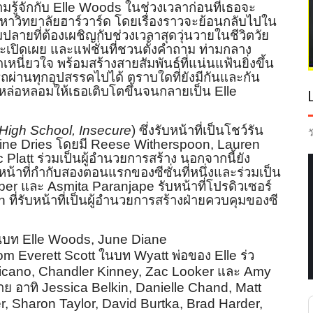
รู้จักกับ
Elle Woods
ในช่วงเวลาก่อนที่
เธอจะ
มหาวิทยาลั
ยฮาร์วาร์ด โดยเรื่องราวจะย้อนกลับไปใน
ปลายที่ต้องเผชิญกับช่
วงเวลาสุดวุ่นวายในชีวิตวัย
ากจะเปิดเผย และแฟชั่นที่ชวนตั้งคำถาม ท่ามกลาง
ดเหนี่ยวใจ พร้อมสร้างสายสัมพันธ์ที่แน่
นแฟ้นยิ่งขึ้น
ผ่านทุกอุปสรรคไปได้ ตราบใดที่ยังมีกันและกัน
ล่อหลอมให้เธอเติบโตขึ้
นจนกลายเป็น
Elle
High School, Insecure
)
ซึ่งรับหน้าที่เป็
นโชว์รัน
ว
ine Dries
โดยมี
Reese Witherspoon, Lauren
 Platt
ร่วมเป็นผู้อำนวยการสร้าง นอกจากนี้ยัง
น้าที่กำกั
บสองตอนแรกของซีซั่นที่หนึ่
งและร่วมเป็น
aber
และ
Asmita Paranjape
รับหน้าที่โปรดิ
วเซอร์
an
ที่รับหน้าที่เป็นผู้
อำนวยการสร้างฝ่ายควบคุมของซี
นบท
Elle Woods, June Diane
om Everett Scott
ในบท
Wyatt
พ่อของ
Elle
ร่
ว
licano, Chandler Kinney, Zac Looker
และ
Amy
ย อาทิ
Jessica Belkin, Danielle Chand, Matt
 Sharon Taylor, David Burtka, Brad Harder,