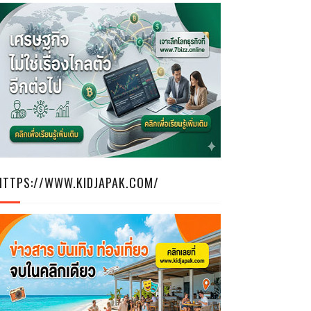
HTTPS://WWW.KIDJAPAK.COM/