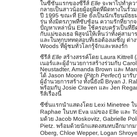
ในซีซั่นแรกของซีรีส์
Elle
จะพา
ไปทำความ
กลายเป็นสาวน้อยผู้อยู่ผิ
ดที่ผิดทางในรั้ว
ปี 1995 ขณะที่
Elle
ยังเป็นนักเรียนมั
ธยม
รุ่น ทั้งมิตรภาพที่ซับซ้อน ความรักที่ย
ปัญหาเหล่านั้น
Elle
ใช้
ครอบครัวเป็นที่ยึ
กับแม่ของเธอ พิสูจน์ให้เห็นว่าทั้งคู่
สามารถ
และในทุกบททดสอบที่เธอต้องเผชิญ ต่างห
Woods
ที่ผู้ชมทั่วโลกรู้จั
กและหลงรัก
ซีรีส์
Elle
สร้างสรรค์โดย
Laur
a Kittrell (
เนอร์และผู้อำนวยการสร้
างร่วมกับ
Carol
Neustadter, Amanda Brown
และ
Marc
ได้
Jason Moore (
Pitch Perfect
)
มารับห
ผู้อำนวยการสร้าง ทั้งนี้ยังมี
Bryan J. R
พร้อมกับ
Josie Craven
และ
Jen Reg
รี
ส์เรื่องนี้
ซีซั่นแรกนำแสดงโดย
Lexi Minetree
ใ
Raphae
ในบท
Eva
แม่ของ
Elle
แล
ะ
T
มด้วย
Jacob Moskovitz, Gabrielle Po
Pietz.
พร้อมด้วยนักแสดงสมทบอี
กมากมา
Oberg, Chloe Wepper, Logan Shroyer,