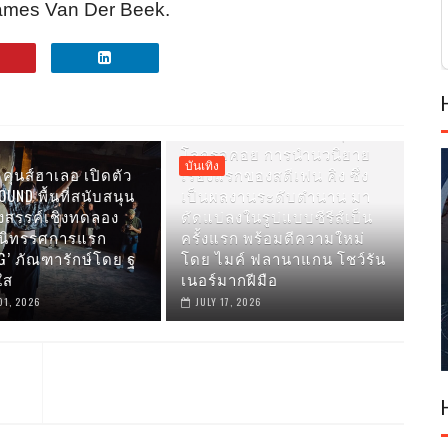
ames Van Der Beek.
PRIME VIDEO เผยภาพแรกของ
CARRIE ซีรีส์ใหม่ที่แฟนๆ ทั่ว
โลกรอคอย การนำนวนิยาย
บันเทิง
คุนส์ฮาเลอ เปิดตัว
เรื่องแรกของสตีเฟน คิง ซึ่ง
UND พื้นที่สนับสนุน
เป็นผลงานระดับตำนาน มา
งสรรค์เชิงทดลอง
ดัดแปลงในรูปแบบซีรีส์เป็น
มนิทรรศการแรก
ครั้งแรก พร้อมตีความใหม่
G’ ภัณฑารักษ์โดย ฐ
โดย ไมค์ ฟลานาแกน โชว์รัน
ใส
เนอร์มากฝีมือ
01, 2026
JULY 17, 2026