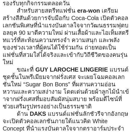
รองรับทุกกิจกรรมตลอดวัน
สำหรับสายสตรีทแฟชั่น
era
-
won
เตรียม
สร้างสีสันด้วยการจับมื
อกับ
Coca
-
Cola
เปิดตัวคอล
เลกชันพิเศษที่
นำแรงบันดาลใจจากวัฒนธรรมฟุ
ตบ
อลยุค
90
มาตีความใหม่ ผ่านเสื้อผ้าและไอเท็มสตรี
ทแวร์
ที่สะท้อนความทรงจำ ความสนุก และพลัง
ของช่วงเวลาที่ผู้คนได้
ใช้ร่วมกัน ถ่ายทอดเป็น
แฟชั่นที่สวมใส่ได้
จริงและเข้ากับวิถีชีวิตของคนรุ่
น
ใหม่
ขณะที่
GUY LAROCHE LINGERIE
แบรนด์
ชุดชั้นในพรีเมียมจากฝรั่
งเศส จะเผยโฉมคอลเลก
ชันใหม่ “
Sugar Bon Bons
” ที่ผสานความอ่อน
หวานและความสง่
างาม โดดเด่นด้วยผ้าลูกไม้นำเข้
าจากฝรั่งเศสที่มอบสัมผัสนุ่
มสบาย พร้อมดีไซน์ที่
ช่วยเสริมรู
ปทรงอย่างเป็นธรรมชาติ
ด้าน
DAKS
แบรนด์แฟชั่นลักชัวรีจากอั
งกฤษ
จะเปิดตัวคอลเลกชันภายใต้
แนวคิด
White
Concept
ที่นำแรงบันดาลใจจากตราอาร์
มประจำ