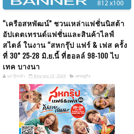
“เครือสหพัฒน์” ชวนเหล่าแฟชั่นนิสต้า
อัปเดตเทรนด์แฟชั่นและสินค้าไลฟ์
สไตล์ ในงาน “สหกรุ๊ป แฟร์ & เฟส ครั้ง
ที่ 30” 25-28 มิ.ย.นี้ ที่ฮอลล์ 98-100 ไบ
เทค บางนา
นก ปีกกล้า
มิถุนายน 19, 2569
เศรษฐกิจ