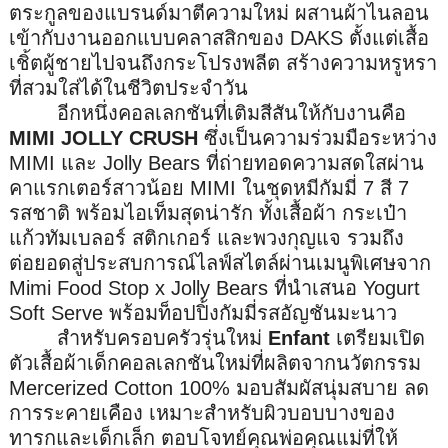
ตระกูลของแบรนด์มาตี
ความใหม่ ผสานผ้าไนลอน
เข้ากั
บงานออกแบบคลาสสิกของ
DAKS
ตั้งแต่เสื้อ
เชิ้ตผู้ชายไปจนถึ
งกระโปรงพลีต สร้างความหรูหรา
ที่สวมใส่ได้
ในชีวิตประจำวัน
อีกหนึ่งคอลเลกชันที่เติมสีสั
นให้กับงานคือ
MIMI JOLLY CRUSH
ซึ่งเป็นความร่วมมือระหว่าง
MIMI
และ
Jolly Bears
ที่ถ่ายทอดความสดใสผ่
าน
คาแรกเตอร์สาวน้อย
MIMI
ในชุดหมีกัมมี่
7
สี
7
รสชาติ พร้อมไอเท็มสุดน่ารัก ทั้งเสื้อผ้า กระเป๋า
แก้วทัมเบลอร์ สติกเกอร์ และพวงกุญแจ รวมถึง
ต่อยอดสู่ประสบการณ์ไลฟ์
สไตล์ผ่านเมนูพิเศษจาก
Mimi Food Stop x Jolly Bears
ที่นำเสนอ
Yogurt
Soft Serve
พร้อมท็อปปิ้งกัมมี่รสอัญชั
นมะนาว
สำหรับครอบครัวรุ่นใหม่
Enfant
เตรียมเปิด
ตัวเสื้อผ้าเด็
กคอลเลกชันใหม่ที่ผลิตจากนวั
ตกรรม
Mercerized Cotton 100
% มอบสัมผัสนุ่มสบาย ลด
การระคายเคือง เหมาะสำหรับผิ
วบอบบางของ
ทารกและเด็กเล็ก ตอบโจทย์คุณพ่อคุณแม่ที่ให้