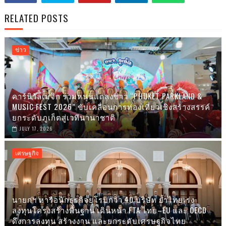
RELATED POSTS
ข่าว
คาร์นิวัลเมจิก ร่วมหนุนแถลงข่าว “PHUKET PARKLAND &
MUSIC FEST 2026” ขับเคลื่อนการท่องเที่ยวเชิงสร้างสรรค์
ยกระดับภูเก็ตสู่เวทีนานาชาติ
JULY 17, 2026
เศรษฐกิจ
นายกฯ หารือนักธุรกิจยุโรปกว่า 40 บริษัท ย้ำไทยเร่ง
ลงทุนโครงสร้างพื้นฐาน เดินหน้า FTA ไทย–EU และ OECD
ดึงการลงทุน สร้างงาน และยกระดับเศรษฐกิจไทย