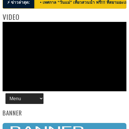
⚡ ข่าวล่าสุด:
• เทศกาล “วันแม่” เที่ยวสวนน้ำ ฟรี!!! ที่สยามอะเมซ
VIDEO
BANNER