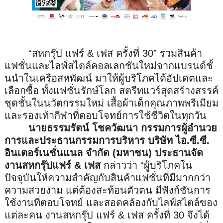
“สหกรุ๊ป แฟร์
&
เฟส ครั้งที่
30
” รวมสินค้า
แฟชั่นและไลฟ์สไตล์
คอลเลกชันใหม่จากแบรนด์ชั้
นนำในเครือสหพัฒน์ มาให้ผู้บริโภคได้อัปเดตและ
เลื
อกซื้อ ทั้งแฟชั่นรักษ์โลก สตรีทแวร์สุดสร้างสรรค์
ชุดชั้นในนวัตกรรมใหม่ เสื้อผ้าเด็กคุณภาพพรีเมียม
และรองเท้ากีฬาที่ตอบโจทย์
การใช้ชีวิตในทุกวัน
นายธรรมรัตน์ โชควัฒนา กรรมการผู้
อำนวย
การและประธานกรรมการบริหาร บริษัท ไอ.ซี.ซี.
อินเตอร์เนชั่นแนล จำกัด (มหาชน) ประธานจัด
งานสหกรุ๊ปแฟร์
&
เฟส
กล่าวว่า “ผู้บริโภคใน
ปัจจุบันให้
ความสำคัญกับสินค้าแฟชั่นที่มี
มากกว่า
ความสวยงาม แต่ต้องสะท้อนตัวตน มีฟังก์ชันการ
ใช้งานที่ตอบโจทย์ และสอดคล้องกับไลฟ์สไตล์ของ
แต่
ละคน งานสหกรุ๊ป แฟร์
&
เฟส ครั้งที่
30
จึงได้