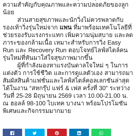
ความสำคัญกับคุ
ณภาพและความปลอดภัยของลูก
น้อย
ส่วนสายสุขภาพและนักวิ่งไม่
ควรพลาดกับ
รองเท้าวิ่งรุ่นใหม่
จาก
แพน
ที่มาพร้อมเทคโนโลยีที่
ช่
วยรองรับแรงกระแทก เพิ่มความนุ่มสบาย และลด
ภาระของกล้ามเนื้อ เหมาะสำหรับการวิ่ง
Easy
Run
และ
Recovery Run
ตอบโจทย์ไลฟ์สไตล์คน
รุ่นใหม่ที่
หันมาใส่ใจสุขภาพมากขึ้น
ผู้ที่กำลังมองหาแรงบั
นดาลใจใหม่ ๆ ในการ
แต่งตัว การใช้ชีวิต และการดูแลตัวเอง สามารถมา
สัมผัสสินค้าแฟชั่
นและไลฟ์สไตล์คอลเลกชันล่าสุ
ด
ได้ในงาน “สหกรุ๊ป แฟร์
&
เฟส ครั้งที่
30
” ระหว่าง
วันที่
25
-
28
มิถุนายน
2569
เวลา
10
.
00
-
21
.
00
น.
ณ ฮอลล์
98
-
100
ไบเทค บางนา พร้อมโปรโมชัน
พิเศษและกิ
จกรรมมากมาย