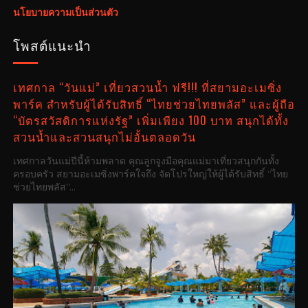
นโยบายความเป็นส่วนตัว
โพสต์แนะนำ
เทศกาล “วันแม่” เที่ยวสวนน้ำ ฟรี!!! ที่สยามอะเมซิ่ง
พาร์ค สำหรับผู้ได้รับสิทธิ์ “ไทยช่วยไทยพลัส” และผู้ถือ
“บัตรสวัสดิการแห่งรัฐ” เพิ่มเพียง 100 บาท สนุกได้ทั้ง
สวนน้ำและสวนสนุกไม่อั้นตลอดวัน
เทศกาลวันแม่ปีนี้ห้ามพลาด คุณลูกจูงมือคุณแม่มาเที่ยวสนุกกันทั้ง
ครอบครัว สยามอะเมซิ่งพาร์คใจถึง จัดโปรใหญ่ให้ผู้ได้รับสิทธิ์ “ไทย
ช่วยไทยพลัส”...