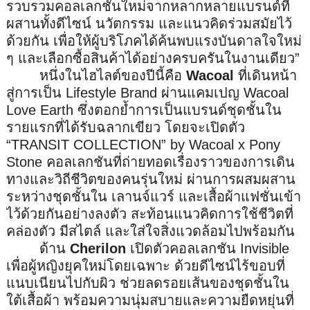
รวบรวมคอลเลกชันใหม่
จากหลากหลายแบรนด์ที่
ผสานทั้งดี
ไซน์ นวัตกรรม และแนวคิดร่วมสมัยไว้
ด้วยกัน เพื่อให้ผู้บริโภคได้ค้นพบแรงบั
นดาลใจใหม่
ๆ และเลือกซื้อสินค้าได้อย่
างครบครันในงานเดียว”
หนึ่งในไฮไลต์ของปีนี้คือ
Wacoal
ที่เดินหน้า
สู่การเป็น
Lifestyle Brand
ผ่านแคมเปญ
Wacoal
Love Earth
ซึ่งตอกย้ำการเป็นแบรนด์ชุดชั้
นใน
รายแรกที่ได้รับฉลากเขียว โดยจะเปิดตัว
“
TRANSIT COLLECTION
”
by Wacoal x Pony
Stone
คอลเลกชันที่ถ่ายทอดเรื่
องราวของการเดิน
ทางและวิถีชีวิ
ตของคนรุ่นใหม่ ผ่านการผสมผสาน
ระหว่างชุดชั้นใน เลานจ์แวร์ และเสื้อผ้าแฟชั่นเข้า
ไว้ด้วยกั
นอย่างลงตัว สะท้อนแนวคิดการใช้ชีวิตที่
คล่
องตัว มีสไตล์ และใส่ใจสิ่งแวดล้อมไปพร้อมกัน
ด้าน
Cherilon
เปิดตัวคอลเลกชัน
Invisible
เพื่อผู้หญิงยุคใหม่โดยเฉพาะ ด้วยดีไซน์ไร้ขอบที่
แนบเนี
ยนไปกับผิว ช่วยลดรอยเส้นของชุดชั้นใน
ใต้
เสื้อผ้า พร้อมความนุ่มสบายและความยืดหยุ่
นที่