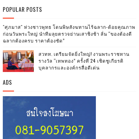
POPULAR POSTS
"ศุภมาส" ห่วงชาวพุทธ โดนพิษสังฆทานไร้ฉลาก-ด้อยคุณภาพ
ก่อนวันพระใหญ่ นำทีมลุยตรวจย่านเสาชิงช้า ลั่น “ของต้องดี
ฉลากต้องครบ ราคาต้องชัด”
สวทท. เตรียมจัดยิ่งใหญ่! งานพระราชทาน
รางวัล “เทพทอง” ครั้งที่ 24 เชิดชูเกียรติ
บุคลากรและองค์กรสื่อดีเด่น
ADS