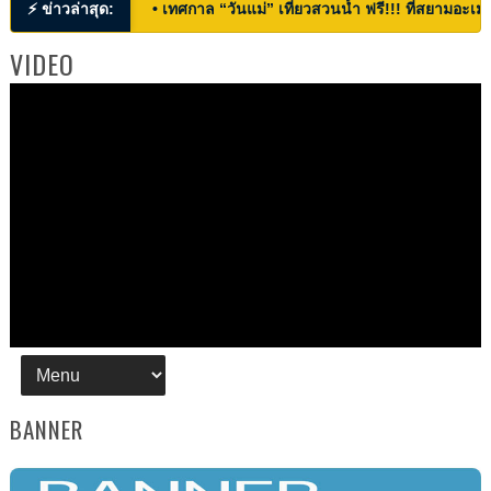
⚡ ข่าวล่าสุด:
• เทศกาล “วันแม่” เที่ยวสวนน้ำ ฟรี!!! ที่สยามอะเมซ
VIDEO
BANNER