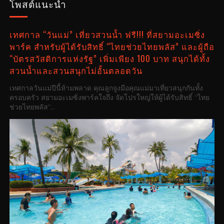
โพสต์แนะนำ
เทศกาล “วันแม่” เที่ยวสวนน้ำ ฟรี!!! ที่สยามอะเมซิ่ง
พาร์ค สำหรับผู้ได้รับสิทธิ์ “ไทยช่วยไทยพลัส” และผู้ถือ
“บัตรสวัสดิการแห่งรัฐ” เพิ่มเพียง 100 บาท สนุกได้ทั้ง
สวนน้ำและสวนสนุกไม่อั้นตลอดวัน
เทศกาลวันแม่ปีนี้ห้ามพลาด คุณลูกจูงมือคุณแม่มาเที่ยวสนุกกันทั้ง
ครอบครัว สยามอะเมซิ่งพาร์คใจถึง จัดโปรใหญ่ให้ผู้ได้รับสิทธิ์ “ไทย
ช่วยไทยพลัส”...