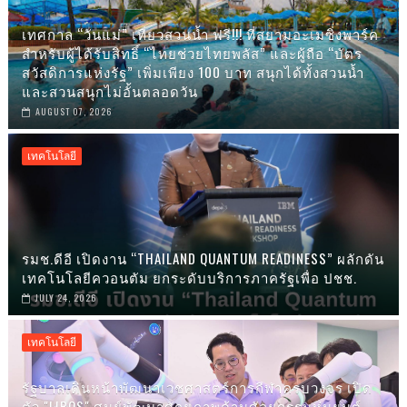
เทศกาล “วันแม่” เที่ยวสวนน้ำ ฟรี!!! ที่สยามอะเมซิ่งพาร์ค
สำหรับผู้ได้รับสิทธิ์ “ไทยช่วยไทยพลัส” และผู้ถือ “บัตร
สวัสดิการแห่งรัฐ” เพิ่มเพียง 100 บาท สนุกได้ทั้งสวนน้ำ
และสวนสนุกไม่อั้นตลอดวัน
AUGUST 07, 2026
เทคโนโลยี
รมช.ดีอี เปิดงาน “THAILAND QUANTUM READINESS” ผลักดัน
เทคโนโลยีควอนตัม ยกระดับบริการภาครัฐเพื่อ ปชช.
JULY 24, 2026
เทคโนโลยี
รัฐบาลเดินหน้าพัฒนาเวชศาสตร์การกีฬาครบวงจร เปิด
ตัว "LIROS" ศูนย์พัฒนาศักยภาพด้านศัลยกรรมหุ่นยนต์