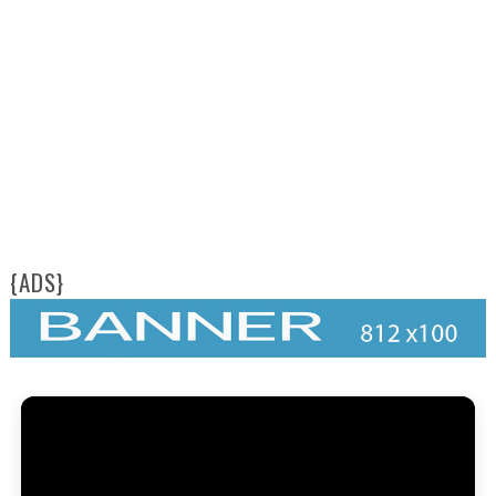
FAM
{ADS}