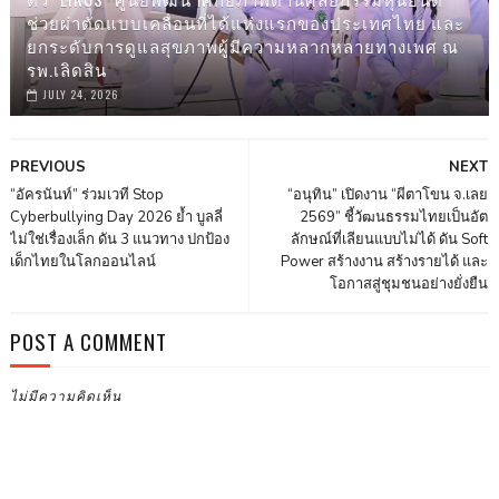
ช่วยผ่าตัดแบบเคลื่อนที่ได้แห่งแรกของประเทศไทย และ
ยกระดับการดูแลสุขภาพผู้มีความหลากหลายทางเพศ ณ
รพ.เลิดสิน
JULY 24, 2026
PREVIOUS
NEXT
“อัครนันท์” ร่วมเวที Stop
“อนุทิน” เปิดงาน “ผีตาโขน จ.เลย
Cyberbullying Day 2026 ย้ำ บูลลี่
2569” ชี้วัฒนธรรมไทยเป็นอัต
ไม่ใช่เรื่องเล็ก ดัน 3 แนวทาง ปกป้อง
ลักษณ์ที่เลียนแบบไม่ได้ ดัน Soft
เด็กไทยในโลกออนไลน์
Power สร้างงาน สร้างรายได้ และ
โอกาสสู่ชุมชนอย่างยั่งยืน
POST A COMMENT
ไม่มีความคิดเห็น