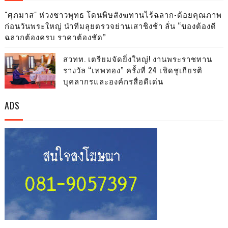
"ศุภมาส" ห่วงชาวพุทธ โดนพิษสังฆทานไร้ฉลาก-ด้อยคุณภาพ
ก่อนวันพระใหญ่ นำทีมลุยตรวจย่านเสาชิงช้า ลั่น “ของต้องดี
ฉลากต้องครบ ราคาต้องชัด”
สวทท. เตรียมจัดยิ่งใหญ่! งานพระราชทาน
รางวัล “เทพทอง” ครั้งที่ 24 เชิดชูเกียรติ
บุคลากรและองค์กรสื่อดีเด่น
ADS