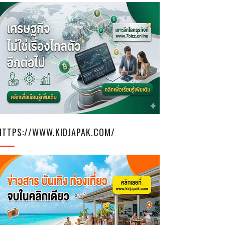
HTTPS://WWW.KIDJAPAK.COM/