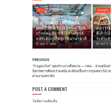
ข่าว
เศรษฐกิจ
นายกฯ ห
คาร์นิวัลเมจิก ร่วมหนุนแถลง
กว่า 40 
ข่าว “PHUKET PARKLAND &
ลงทุนโค
MUSIC FEST 2026” ขับเคลื่อน
หน้า FT
การท่องเที่ยวเชิงสร้างสรรค์
ดึงการล
ยกระดับภูเก็ตสู่เวทีนานาชาติ
ระดับเ
JULY 17, 2026
JULY 17,
PREVIOUS
“Fragile Dot” จุดเปราะบางที่งดงาม — กทม. - สวนสุนันทา
นิทรรศการศิลปะร่วมสมัย สะท้อนเรื่องราวกรุงเทพฯ 50 เ
ผ่านงานเซรามิก
POST A COMMENT
ไม่มีความคิดเห็น