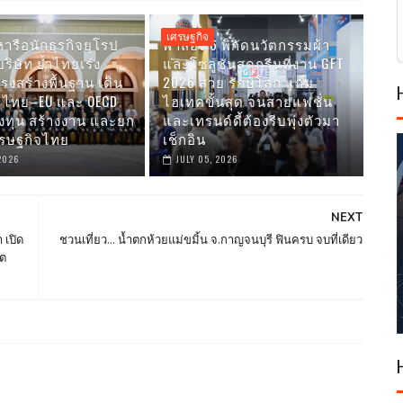
เศรษฐกิจ
ารือนักธุรกิจยุโรป
พาส่อง 6 พิกัดนวัตกรรมผ้า
บริษัท ย้ำไทยเร่ง
และโซลูชันสุดกรีนที่งาน GFT
รงสร้างพื้นฐาน เดิน
2026 สวย รักษ์โลก แถม
A ไทย–EU และ OECD
ไฮเทคขั้นสุด จนสายแฟชั่น
งทุน สร้างงาน และยก
และเทรนด์ดี้ต้องรีบพุ่งตัวมา
ศรษฐกิจไทย
เช็กอิน
 2026
JULY 05, 2026
NEXT
 เปิด
ชวนเที่ยว... น้ำตกห้วยแม่ขมิ้น จ.กาญจนบุรี ฟินครบ จบที่เดียว
ขต