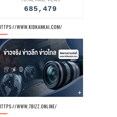
685,479
HTTPS://WWW.KIDKANKAI.COM/
HTTPS://WWW.7BIZZ.ONLINE/