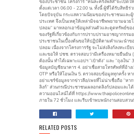
ของประชาชน โครงการ "คนละครึ่งพลัส"จะเปิดให้เริ่
ตั้งแต่เวลา 06.00 - 22.00 น. ทั้งนี้ ผู้ที่ได้รับสิทธ
โดยปัจจุบัน กระแสความนิยมของประชาชนและผู้ปร
ประเทศ จึงเป็นเหตุให้เหล่ามิจฉาชีพพยายามฉว
ปลอม” มาหลอกเอาข้อมูลส่วนตัวและดูดทรัพย์ของป
ของรัฐที่เกี่ยวข้องกับการปราบปรามอาชญากรรมออน
ประชาชนในเบื้องต้นขอให้ปฏิบัติตามคำแนะนำของ
ปลอม เนื่องจากโครงการรัฐ จะไม่ส่งลิงก์ลงทะเบียน
และขอให้ ปชช. ตรวจสอบว่ามีเครื่องหมายยืนยัน (✔
ต้องนั้น ทำได้เฉพาะแอปฯ “เป๋าตัง” และ “ถุงเงิน” 
ข้อมูลบัญชีธนาคาร 4. อย่าเชื่อสายโทรศัพท์ที่อ้
OTP หรือให้โอนเงิน 5. ตรวจสอบข้อมูลทุกครั้ง ห
อย่าแชร์ข้อมูลจากข่าวลือ/เพจที่ไม่น่าเชื่อถือ “
ลิงก์” ส่วนกรณีประชาชนเผลอกดลิงก์ปลอมและได
ความออนไลน์ได้ที่ https://www.thaipoliceonline.
ภายใน 72 ชั่วโมง และรีบเข้าพบพนักงานสอบสวนท
RELATED POSTS