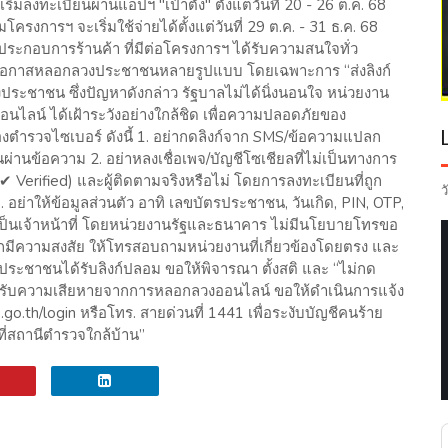
มลงทะเบียนผ่านแอปฯ "เป๋าตัง" ตั้งแต่วันที่ 20 - 26 ต.ค. 68
ิร่วมโครงการฯ จะเริ่มใช้จ่ายได้ตั้งแต่วันที่ 29 ต.ค. - 31 ธ.ค. 68
ะกอบการร้านค้า ที่มีต่อโครงการฯ ได้รับความสนใจทั่ว
ยโอกาสหลอกลวงประชาชนหลายรูปแบบ โดยเฉพาะการ “ส่งลิงก์
ระชาชน ซึ่งปัญหาดังกล่าว รัฐบาลไม่ได้นิ่งนอนใจ หน่วยงาน
ไลน์ ได้เฝ้าระวังอย่างใกล้ชิด เพื่อความปลอดภัยของ
ตำรวจไซเบอร์ ดังนี้ 1. อย่ากดลิงก์จาก SMS/ข้อความแปลก
ผ่านข้อความ 2. อย่าหลงเชื่อเพจ/บัญชีโซเชียลที่ไม่เป็นทางการ
 Verified) และผู้ติดตามจริงหรือไม่ โดยการลงทะเบียนที่ถูก
ว
3. อย่าให้ข้อมูลส่วนตัว อาทิ เลขบัตรประชาชน, วันเกิด, PIN, OTP,
างเป็นเจ้าหน้าที่ โดยหน่วยงานรัฐและธนาคาร ไม่มีนโยบายโทรขอ
ากมีความสงสัย ให้โทรสอบถามหน่วยงานที่เกี่ยวข้องโดยตรง และ
หากประชาชนได้รับลิงก์ปลอม ขอให้พิจารณา ตั้งสติ และ “ไม่กด
้รับความเสียหายจากการหลอกลวงออนไลน์ ขอให้ดำเนินการแจ้ง
go.th/login หรือโทร. สายด่วนที่ 1441 เพื่อระงับบัญชีคนร้าย
ี่สถานีตำรวจใกล้บ้าน”