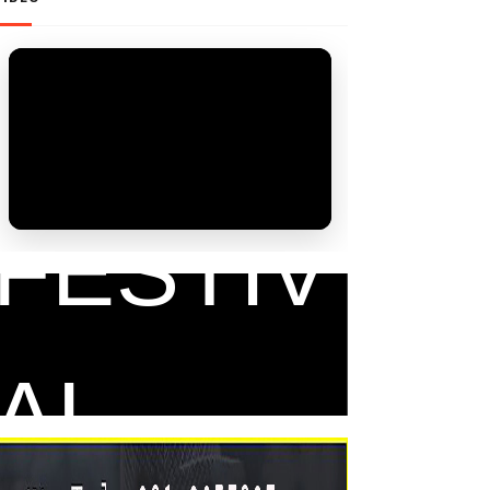
FAM
FESTIV
AL