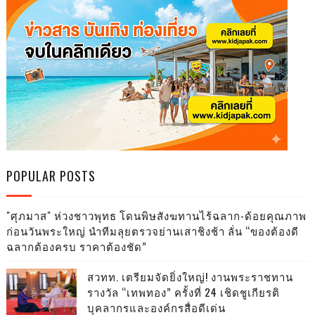
POPULAR POSTS
"ศุภมาส" ห่วงชาวพุทธ โดนพิษสังฆทานไร้ฉลาก-ด้อยคุณภาพ
ก่อนวันพระใหญ่ นำทีมลุยตรวจย่านเสาชิงช้า ลั่น “ของต้องดี
ฉลากต้องครบ ราคาต้องชัด”
สวทท. เตรียมจัดยิ่งใหญ่! งานพระราชทาน
รางวัล “เทพทอง” ครั้งที่ 24 เชิดชูเกียรติ
บุคลากรและองค์กรสื่อดีเด่น