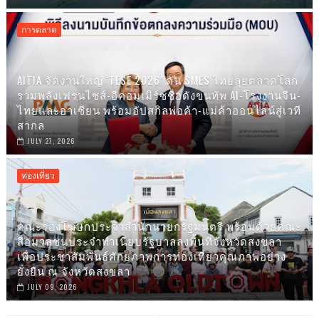
การตลาด
AITIA จัดงานใหญ่ ‘TESE 2026’ ดัน SMES ไทยลุยตลาดโลก
รวมพลังเฟรนไชส์-อีคอมเมิร์ซชื่อดังขนทัพ AI-โรงงานจีน-
ไทยและอาเซียน พร้อมอัปสกิลพ่อค้า-แม่ค้าออนไลน์สู่เวที
สากล
JULY 27, 2026
ท่องเที่ยว
คณะรองโฆษกประจำสำนักนายกรัฐมนตรี พร้อมด้วยคณะ
สื่อมวลชนประจำทำเนียบรัฐบาลลงพื้นที่จังหวัดสงขลา
เพื่อประชาสัมพันธ์ศักยภาพการท่องเที่ยวคุณภาพอย่าง
ยั่งยืน ณ จังหวัดสงขลา
JULY 09, 2026