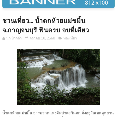
ชวนเที่ยว... น้ำตกห้วยแม่ขมิ้น
จ.กาญจนบุรี ฟินครบ จบที่เดียว
นก ปีกกล้า
ตุลาคม 18, 2568
ท่องเที่ยว
น้ำตกห้วยแม่ขมิ้น ธารมรกตแห่งผืนป่าตะวันตก ตั้งอยู่ในเขตอุทยาน