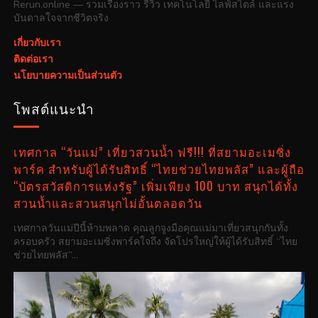
Rerun.online — รวมเรื่องราว รีวิว เทคโนโลยี ไลฟ์สไตล์ และแรง
บันดาลใจจากชีวิตจริง
เกี่ยวกับเรา
ติดต่อเรา
นโยบายความเป็นส่วนตัว
โพสต์แนะนำ
เทศกาล “วันแม่” เที่ยวสวนน้ำ ฟรี!!! ที่สยามอะเมซิ่ง
พาร์ค สำหรับผู้ได้รับสิทธิ์ “ไทยช่วยไทยพลัส” และผู้ถือ
“บัตรสวัสดิการแห่งรัฐ” เพิ่มเพียง 100 บาท สนุกได้ทั้ง
สวนน้ำและสวนสนุกไม่อั้นตลอดวัน
เทศกาลวันแม่ปีนี้ห้ามพลาด คุณลูกจูงมือคุณแม่มาเที่ยวสนุกกันทั้ง
ครอบครัว สยามอะเมซิ่งพาร์คใจถึง จัดโปรใหญ่ให้ผู้ได้รับสิทธิ์ “ไทย
ช่วยไทยพลัส”...