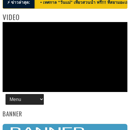
⚡ ข่าวล่าสุด:
• เทศกาล “วันแม่” เที่ยวสวนน้ำ ฟรี!!! ที่สยามอะเมซ
VIDEO
BANNER