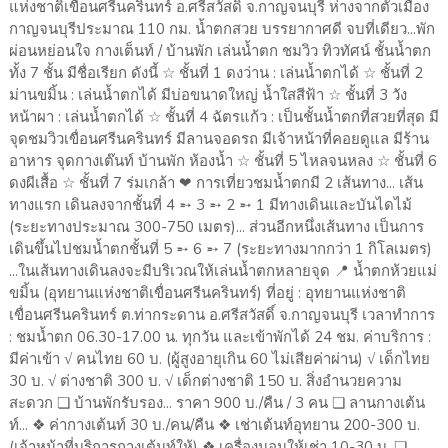
แห่งชาติเขื่อนศรีนครินทร์ อ.ศรีสวัสดิ์ จ.กาญจนบุรี ห่างจากตัวเมือง
กาญจนบุรีประมาณ 110 กม. น้ำตกสวย บรรยากาศดี จบที่เดียว...พัก
ผ่อนหย่อนใจ กางเต็นท์ / บ้านพัก เล่นน้ำตก ชมวิว ทิวทัศน์ ชั้นน้ำตก
ทั้ง 7 ชั้น มีชื่อเรียก ดังนี้ ☆ ชั้นที่ 1 ดงว่าน : เล่นน้ำตกได้ ☆ ชั้นที่ 2
ม่านขมิ้น : เล่นน้ำตกได้ มีบ่อขนาดใหญ่ น้ำใสสีฟ้า ☆ ชั้นที่ 3 วัง
หน้าผา : เล่นน้ำตกได้ ☆ ชั้นที่ 4 ฉัตรแก้ว : เป็นชั้นน้ำตกที่สวยที่สุด มี
จุดชมวิวเขื่อนศรีนครินทร์ มีลานจอดรถ มีเจ้าหน้าที่คอยดูแล มีร้าน
อาหาร จุดกางเต๊นท์ บ้านพัก ห้องน้ำ ☆ ชั้นที่ 5 ไหลจนหลง ☆ ชั้นที่ 6
ดงผีเสื้อ ☆ ชั้นที่ 7 ร่มเกล้า ❤ การเที่ยวชมน้ำตกมี 2 เส้นทาง... เส้น
ทางแรก เดินลงจากชั้นที่ 4 ➵ 3 ➵ 2 ➵ 1 มีทางเดินและบันไดไม้
(ระยะทางประมาณ 300-750 เมตร)... ส่วนอีกหนึ่งเส้นทาง เป็นการ
เดินขึ้นไปชมน้ำตกชั้นที่ 5 ➵ 6 ➵ 7 (ระยะทางมากกว่า 1 กิโลเมตร)
...ในเส้นทางเดินลงจะมีบริเวณให้เล่นน้ำตกหลายจุด 📍 น้ำตกห้วยแม่
ขมิ้น (อุทยานแห่งชาติเขื่อนศรีนครินทร์) ที่อยู่ : อุทยานแห่งชาติ
เขื่อนศรีนครินทร์ ต.ท่ากระดาน อ.ศรีสวัสดิ์ จ.กาญจนบุรี เวลาทำการ
: ชมน้ำตก 06.30-17.00 น. ทุกวัน และเข้าพักได้ 24 ชม. ค่าบริการ :
มีค่าเข้า √ คนไทย 60 บ. (ผู้สูงอายุเกิน 60 ไม่เสียค่าผ่าน) √ เด็กไทย
30 บ. √ ต่างชาติ 300 บ. √ เด็กต่างชาติ 150 บ. สิ่งอำนวยความ
สะดวก ❏ บ้านพักรับรอง... ราคา 900 บ./คืน / 3 คน ❏ ลานกางเต้น
ท์... ❖ ค่ากางเต้นท์ 30 บ./คน/คืน ❖ เช่าเต้นท์อุทยาน 200-300 บ.
(เจ้าหน้าที่บริการกางเต้นท์ให้) ❖ เครื่องนอนให้เช่า 10-30 บ. ❏