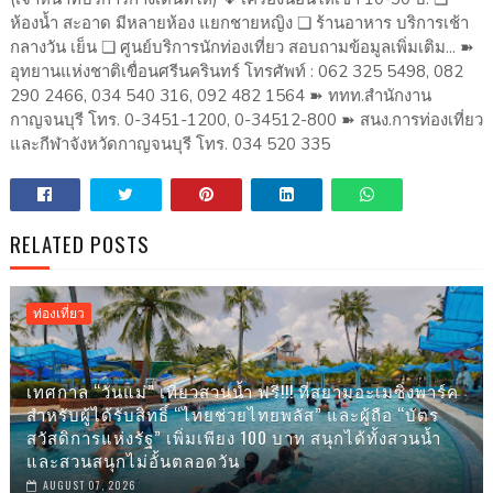
ห้องน้ำ สะอาด มีหลายห้อง แยกชายหญิง ❏ ร้านอาหาร บริการเช้า
กลางวัน เย็น ❏ ศูนย์บริการนักท่องเที่ยว สอบถามข้อมูลเพิ่มเติม... ➽
อุทยานแห่งชาติเขื่อนศรีนครินทร์ โทรศัพท์ : 062 325 5498, 082
290 2466, 034 540 316, 092 482 1564 ➽ ททท.สำนักงาน
กาญจนบุรี โทร. 0-3451-1200, 0-34512-800 ➽ สนง.การท่องเที่ยว
และกีฬาจังหวัดกาญจนบุรี โทร. 034 520 335
RELATED POSTS
ท่องเที่ยว
เทศกาล “วันแม่” เที่ยวสวนน้ำ ฟรี!!! ที่สยามอะเมซิ่งพาร์ค
สำหรับผู้ได้รับสิทธิ์ “ไทยช่วยไทยพลัส” และผู้ถือ “บัตร
สวัสดิการแห่งรัฐ” เพิ่มเพียง 100 บาท สนุกได้ทั้งสวนน้ำ
และสวนสนุกไม่อั้นตลอดวัน
AUGUST 07, 2026