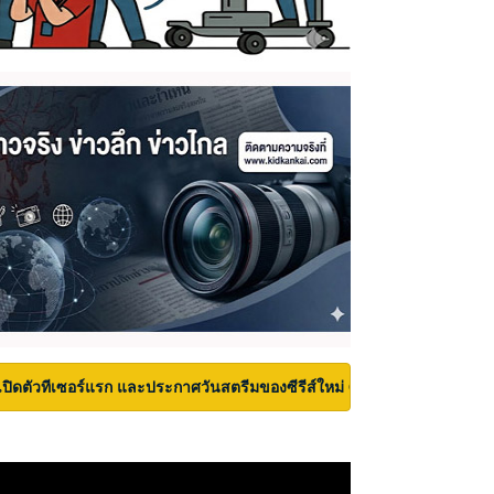
เปิดตัวทีเซอร์แรก และประกาศวันสตรีมของซีรีส์ใหม่ Carrie บนเวที San