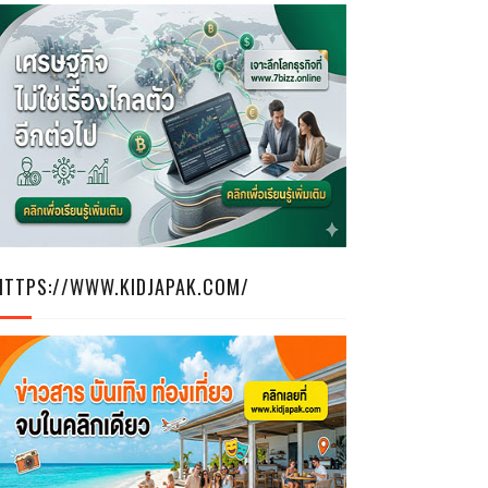
HTTPS://WWW.KIDJAPAK.COM/