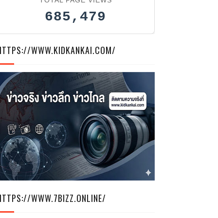
685,479
HTTPS://WWW.KIDKANKAI.COM/
HTTPS://WWW.7BIZZ.ONLINE/