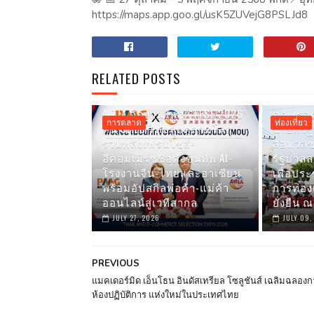
https://maps.app.goo.gl/usK5ZUVejG8PSLJd8
RELATED POSTS
AITIA จัดงานใหญ่ ‘TESE 2026’
คณะรอง
การตลาด
ท่องเที่ยว
ดัน SMES ไทยลุยตลาดโลก
นายกรัฐ
รวมพลังเฟรนไชส์-
สื่อมวล
อีคอมเมิร์ซชื่อดังขนทัพ AI-
รัฐบาลลง
โรงงานจีน-ไทยและอาเซียน
เพื่อปร
พร้อมอัปสกิลพ่อค้า-แม่ค้า
การท่อง
ออนไลน์สู่เวทีสากล
ยั่งยืน 
JULY 27, 2026
JULY 09,
PREVIOUS
แมคเดอร์มิด เอ็นโธน อินดัสเทรียล โซลูชันส์ เฉลิมฉลองก
ห้องปฏิบัติการ แห่งใหม่ในประเทศไทย