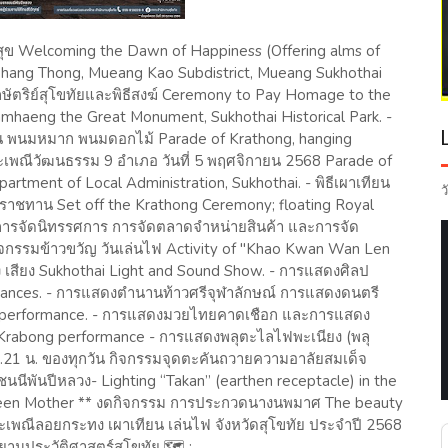
สุข Welcoming the Dawn of Happiness (Offering alms of
aphang Thong, Mueang Kao Subdistrict, Mueang Sukhothai
ากษัตริย์สุโขทัยและพิธีสงฆ์ Ceremony to Pay Homage to the
amhaeng the Great Monument, Sukhothai Historical Park. -
 พนมหมาก พนมดอกไม้ Parade of Krathong, hanging
ประเพณีวัฒนธรรม 9 อำเภอ วันที่ 5 พฤศจิกายน 2568 Parade of
partment of Local Administration, Sukhothai. - พิธีเผาเทียน
ว
ะราชทาน Set off the Krathong Ceremony; floating Royal
 การจัดนิทรรศการ การจัดตลาดจำหน่ายสินค้า และการจัด
กิจกรรมข้าวขวัญ วันเล่นไฟ Activity of "Khao Kwan Wan Len
ง เสียง Sukhothai Light and Sound Show. - การแสดงศิลป
ances. - การแสดงตำนานท้าวศรีจุฬาลักษณ์ การแสดงดนตรี
ak performance. - การแสดงมวยไทยคาดเชือก และการแสดง
 Krabong performance - การแสดงพลุตะไลไฟพะเนียง (พลุ
1.21 น. ของทุกวัน กิจกรรมจุดตะคันถวายความอาลัยสมเด็จ
นนีพันปีหลวง- Lighting “Takan” (earthen receptacle) in the
Queen Mother ** งดกิจกรรม การประกวดนางนพมาศ The beauty
ะเพณีลอยกระทง เผาเทียน เล่นไฟ จังหวัดสุโขทัย ประจำปี 2568
านประวัติศาสตร์สุโขทัย 🗺️ :