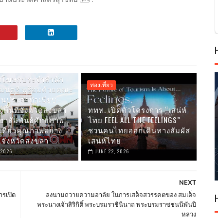
โฆษกประจำสำนัก
ท่องเที่ยว
มนตรี พร้อมด้วยคณะ
ชนประจำทำเนียบ
พื้นที่จังหวัดสงขลา
ททท. เปิดตัวโครงการ “เสน่ห์
ะชาสัมพันธ์ศักยภาพ
ไทย FEEL ALL THE FEELINGS”
เที่ยวคุณภาพอย่าง
ชวนคนไทยออกเดินทางสัมผัส
ณ จังหวัดสงขลา
เสน่ห์ไทย
 2026
JUNE 22, 2026
NEXT
ารเปิด
ลงนามถวายความอาลัย ในการเสด็จสวรรคตของ สมเด็จ
พระนางเจ้าสิริกิติ์ พระบรมราชินีนาถ พระบรมราชชนนีพันปี
หลวง