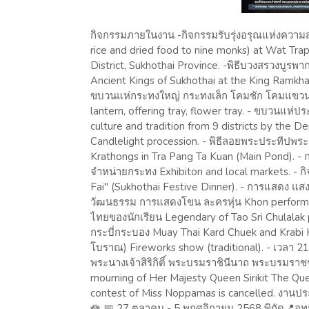
กิจกรรมภายในงาน -กิจกรรมรับรุ่งอรุณแห่งความ
rice and dried food to nine monks) at Wat Tr
District, Sukhothai Province. -พิธีบวงสรวงบูรพ
Ancient Kings of Sukhothai at the King Ramkh
ขบวนแห่กระทงใหญ่ กระทงเล็ก โคมชัก โคมแขวน
lantern, offering tray, flower tray. - ขบวนแห่
culture and tradition from 9 districts by the De
Candlelight procession. - พิธีลอยพระประทีปพร
Krathongs in Tra Pang Ta Kuan (Main Pond). -
จำหน่ายกระทง Exhibiton and local markets. - 
Fai" (Sukhothai Festive Dinner). - การแสดง แส
วัฒนธรรม การแสดงโขน ละครหุ่น Khon perform
ไทยของนักเรียน Legendary of Tao Sri Chulal
กระบี่กระบอง Muay Thai Kard Chuek and Krabi
โบราณ) Fireworks show (traditional). - เวลา 2
พระนางเจ้าสิริกิติ์ พระบรมราชินีนาถ พระบรมราชช
mourning of Her Majesty Queen Sirikit The 
contest of Miss Noppamas is cancelled. งานปร
🪷 📅 27 ตุลาคม - 5 พฤศจิกายน 2568 พิกัด📍อุทย