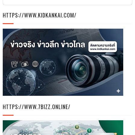
HTTPS://WWW.KIDKANKAI.COM/
HTTPS://WWW.7BIZZ.ONLINE/