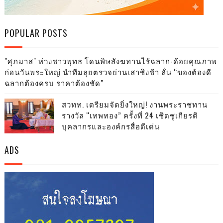
POPULAR POSTS
"ศุภมาส" ห่วงชาวพุทธ โดนพิษสังฆทานไร้ฉลาก-ด้อยคุณภาพ
ก่อนวันพระใหญ่ นำทีมลุยตรวจย่านเสาชิงช้า ลั่น “ของต้องดี
ฉลากต้องครบ ราคาต้องชัด”
สวทท. เตรียมจัดยิ่งใหญ่! งานพระราชทาน
รางวัล “เทพทอง” ครั้งที่ 24 เชิดชูเกียรติ
บุคลากรและองค์กรสื่อดีเด่น
ADS