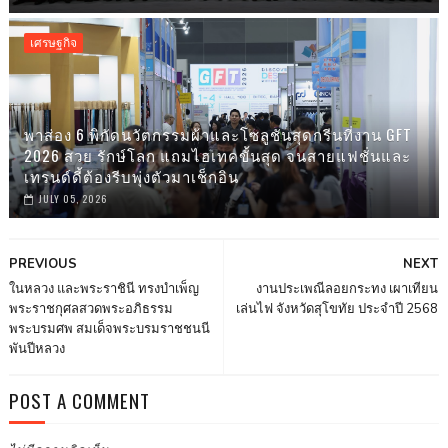
เศรษฐกิจ
พาส่อง 6 พิกัดนวัตกรรมผ้าและโซลูชันสุดกรีนที่งาน GFT
2026 สวย รักษ์โลก แถมไฮเทคขั้นสุด จนสายแฟชั่นและ
เทรนด์ดี้ต้องรีบพุ่งตัวมาเช็กอิน
JULY 05, 2026
PREVIOUS
NEXT
ในหลวง และพระราชินี ทรงบำเพ็ญ
งานประเพณีลอยกระทง เผาเทียน
พระราชกุศลสวดพระอภิธรรม
เล่นไฟ จังหวัดสุโขทัย ประจำปี 2568
พระบรมศพ สมเด็จพระบรมราชชนนี
พันปีหลวง
POST A COMMENT