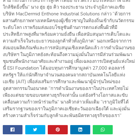
สามารถในการให้บริการลูกค้าได้อย่างรวดเร็ว มีประสิทธิภาพ และ
ใกล้ชิดยิ่งขึ้น” นาง ฮุ่ย ฮุ่ย คิว รองประธาน ประจำภูมิภาคเอเชีย
บริษัท MacDermid Enthone Industrial Solutions กล่าว “ด้วยการ
ผสานศักยภาพทางเทคนิคของผู้เชี่ยวชาญในท้องถิ่นเข้ากับนวัตกรรม
ระดับโลก เราพร้อมส่งมอบโซลูชันด้านการตกแต่งพื้นผิวที่มี
ประสิทธิภาพสูงที่มาพร้อมความยั่งยืน เพื่อสนับสนุนการเติบโตและ
ความสำเร็จในระยะยาวของลูกค้าทั่วทั้งภูมิภาค” นอกเหนือจากการ
ส่งมอบผลิตภัณฑ์และการสนับสนุนเชิงเทคนิคแล้ว การดำเนินงานขอ
งบริษัทฯ ในภูมิภาคยังสะท้อนถึงความมุ่งมั่นในการมีส่วนร่วมพัฒนา
ชุมชนที่พนักงานอาศัยและทำงานอยู่ เพื่อเฉลองการเปิดศูนย์แห่งใหม่
นี้ ESI Foundation ได้มอบทุนการศึกษามูลค่า 27,000 ดอลลาร์
สหรัฐฯ ให้แก่นักศึกษาจำนวนสองคนจากสถาบันเทคโนโลยีแห่ง
เอเชีย (AIT) เพื่อส่งเสริมการศึกษาและพัฒนาผู้นำรุ่นใหม่ของ
อุตสาหกรรมในอนาคต “การดำเนินงานของเราในประเทศไทยไม่
เพียงแต่ขยายขอบเขตทางธุรกิจเท่านั้น แต่ยังสร้างโอกาสและขับ
เคลื่อนความก้าวหน้าร่วมกัน” นางคิวกล่าวเพิ่มเติม “เราภูมิใจที่ได้
เสริมรากฐานของเราในภูมิภาคเอเชียตะวันออกเฉียงใต้ และมุ่งมั่น
สร้างความสําเร็จร่วมกับลูกค้าและพันธมิตรทางธุรกิจของเรา”