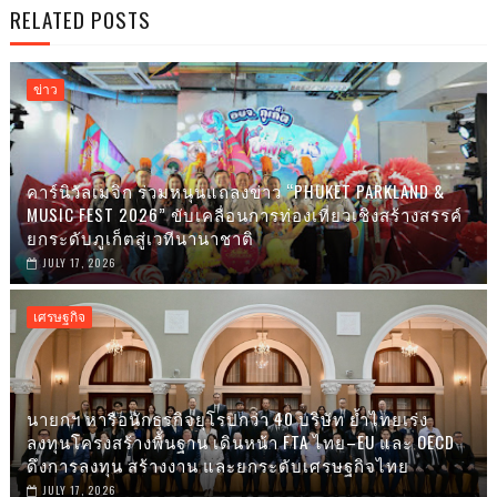
RELATED POSTS
ข่าว
คาร์นิวัลเมจิก ร่วมหนุนแถลงข่าว “PHUKET PARKLAND &
MUSIC FEST 2026” ขับเคลื่อนการท่องเที่ยวเชิงสร้างสรรค์
ยกระดับภูเก็ตสู่เวทีนานาชาติ
JULY 17, 2026
เศรษฐกิจ
นายกฯ หารือนักธุรกิจยุโรปกว่า 40 บริษัท ย้ำไทยเร่ง
ลงทุนโครงสร้างพื้นฐาน เดินหน้า FTA ไทย–EU และ OECD
ดึงการลงทุน สร้างงาน และยกระดับเศรษฐกิจไทย
JULY 17, 2026