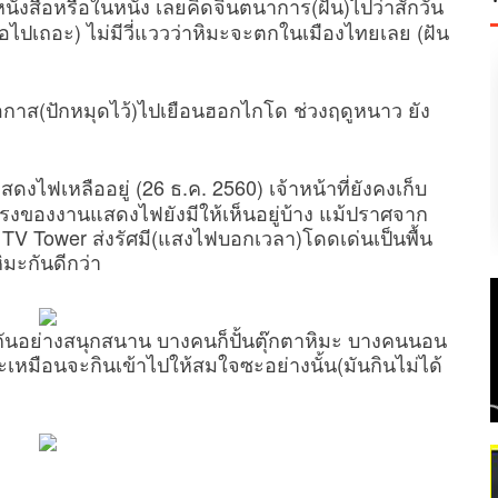
นังสือหรือในหนัง เลยคิดจินตนาการ(ฝัน)ไปว่าสักวัน
อไปเถอะ) ไม่มีวี่แววว่าหิมะจะตกในเมืองไทยเลย (ฝัน
โอกาส(ปักหมุดไว้)ไปเยือนฮอกไกโด ช่วงฤดูหนาว ยัง
งไฟเหลืออยู่ (26 ธ.ค. 2560) เจ้าหน้าที่ยังคงเก็บ
งของงานแสดงไฟยังมีให้เห็นอยู่บ้าง แม้ปราศจาก
o TV Tower ส่งรัศมี(แสงไฟบอกเวลา)โดดเด่นเป็นพื้น
ิมะกันดีกว่า
มะกันอย่างสนุกสนาน บางคนก็ปั้นตุ๊กตาหิมะ บางคนนอน
เหมือนจะกินเข้าไปให้สมใจซะอย่างนั้น(มันกินไม่ได้