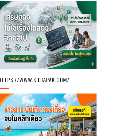
HTTPS://WWW.KIDJAPAK.COM/