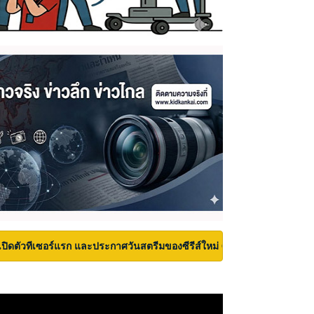
เปิดตัวทีเซอร์แรก และประกาศวันสตรีมของซีรีส์ใหม่ Carrie บนเวที San