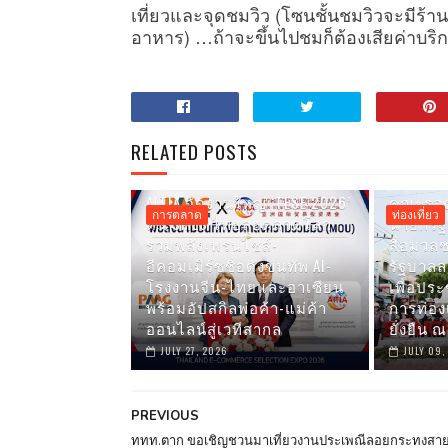
เที่ยวและจุดชมวิว (โซนชั้นชมวิวจะมีร้
อาหาร) …ถ้าจะขึ้นไปชมก็ต้องเสียค่าบริก
RELATED POSTS
AITIA จัดงานใหญ่ ‘TESE 2026’
คณะรอง
การตลาด
ท่องเที่ยว
ดัน SMES ไทยลุยตลาดโลก
นายกรัฐ
รวมพลังเฟรนไชส์-
สื่อมวล
อีคอมเมิร์ซชื่อดังขนทัพ AI-
รัฐบาลลง
โรงงานจีน-ไทยและอาเซียน
เพื่อปร
พร้อมอัปสกิลพ่อค้า-แม่ค้า
การท่อง
ออนไลน์สู่เวทีสากล
ยั่งยืน 
JULY 27, 2026
JULY 09,
PREVIOUS
ททท.ตาก ขอเชิญชวนมาเที่ยวงานประเพณีลอยกระทงสา