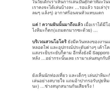
ในวัยเด็กเราเห็นการเล่น
ในห
ปั้นตุ๊กตาหิมะ
เราคงจะได้เล่นบ้างละ …รอแล้ว รอเล่า(ร
ลมๆ แล้งๆ) อากาศร้อนจนหัวแทบแตก
เมื่อเราได้มี
แต่ ! ความฝันนั้นมาถึงแล้ว
ไงหิมะก็ตก(แถมตกมากซะด้วย) …
ยังมีควันหลงของงานแสด
บริเวณสวนโอโดริ
หลอดไฟ และอุปกรณ์ประดับต่างๆ เค้าโคร
แสงระยิบระยับก็ตาม อีกทั้งยังมี Sappor
หลัง …อย่ากระนั้นเลย เรามาเล่นสนุกกับห
ยังเห็นนักท่องเที่ยว และเด็กๆ เล่นปาหิ
เล่นอย่างสบายใจ แถมอ้าปากรอรับปุยหิมะ
นะ) …ช่างสนุกสนานกันเสียจริง !