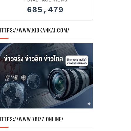
685,479
HTTPS://WWW.KIDKANKAI.COM/
HTTPS://WWW.7BIZZ.ONLINE/