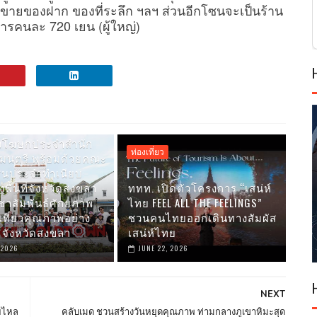
านขายของฝาก ของที่ระลึก ฯลฯ ส่วนอีกโซนจะเป็นร้าน
ารคนละ 720 เยน (ผู้ใหญ่)
โฆษกประจำสำนัก
ท่องเที่ยว
มนตรี พร้อมด้วยคณะ
ชนประจำทำเนียบ
พื้นที่จังหวัดสงขลา
ททท. เปิดตัวโครงการ “เสน่ห์
ะชาสัมพันธ์ศักยภาพ
ไทย FEEL ALL THE FEELINGS”
เที่ยวคุณภาพอย่าง
ชวนคนไทยออกเดินทางสัมผัส
ณ จังหวัดสงขลา
เสน่ห์ไทย
 2026
JUNE 22, 2026
NEXT
ยไหล
คลับเมด ชวนสร้างวันหยุดคุณภาพ ท่ามกลางภูเขาหิมะสุด