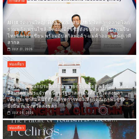
การตลาด
AITIA จัดงานใหญ่ ‘TESE 2026’ ดัน SMES ไทยลุยตลาดโลก
รวมพลังเฟรนไชส์-อีคอมเมิร์ซชื่อดังขนทัพ AI-โรงงานจีน-
ไทยและอาเซียน พร้อมอัปสกิลพ่อค้า-แม่ค้าออนไลน์สู่เวที
สากล
JULY 27, 2026
ท่องเที่ยว
คณะรองโฆษกประจำสำนักนายกรัฐมนตรี พร้อมด้วยคณะ
สื่อมวลชนประจำทำเนียบรัฐบาลลงพื้นที่จังหวัดสงขลา
เพื่อประชาสัมพันธ์ศักยภาพการท่องเที่ยวคุณภาพอย่าง
ยั่งยืน ณ จังหวัดสงขลา
JULY 09, 2026
ท่องเที่ยว