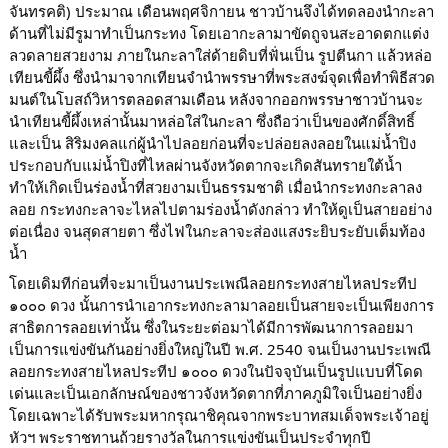
จันทรคติ) ประมาณ เดือนพฤศจิกายน ชาวบ้านจึงได้ทดลองนำกะลา
ด้านที่ไม่มีรูมาทำเป็นกระทง โดยเอากะลามาขัดถูจนสะอาดตกแต่ง
ลวดลายสวยงาม ภายในกะลาใส่ด้ายดิบที่ฟั่นเป็น รูปตีนกา แล้วหล่อ
เทียนขี้ผึ้ง ซึ่งนำมาจากเทียนจำนำพรรษาที่พระสงฆ์จุดเพื่อทำพิธีสวด
มนต์ในโบสถ์วิหารตลอดสามเดือน หลังจากออกพรรษาชาวบ้านจะ
นำเทียนขี้ผึ้งเหล่านั้นมาหล่อใส่ในกะลา ซึ่งถือว่าเป็นของศักดิ์สิทธิ์
และเป็น สิริมงคลแก่ผู้นำไปลอยก่อนที่จะปล่อยลงลอยในแม่น้ำปิง
ประกอบกับแม่น้ำปิงที่ไหลผ่านจังหวัดตากจะเกิดสันทรายใต้น้ำ
ทำให้เกิดเป็นร่องน้ำที่สวยงามเป็นธรรมชาติ เมื่อนำกระทงกะลาลง
ลอย กระทงกะลาจะไหลไปตามร่องน้ำดังกล่าว ทำให้ดูเป็นสายอย่าง
ต่อเนื่อง จนสุดสายตา ซึ่งไฟในกะลาจะส่องแสงระยิบระยับเต็มท้อง
น้ำ
โดยเดิมทีก่อนที่จะมาเป็นงานประเพณีลอยกระทงสายไหลประทีป
๑๐๐๐ ดวง นั้นการนำเอากระทงกะลามาลอยเป็นสายจะเป็นเพียงการ
สาธิตการลอยเท่านั้น ซึ่งในระยะต่อมาได้มีการพัฒนาการลอยมา
เป็นการแข่งขันกันอย่างยิ่งใหญ่ในปี พ.ศ. 2540 จนเป็นงานประเพณี
ลอยกระทงสายไหลประทีป ๑๐๐๐ ดวงในปัจจุบันเป็นรูปแบบที่โดด
เด่นและเป็นเอกลักษณ์ของชาวจังหวัดตากที่ภาคภูมิใจเป็นอย่างยิ่ง
โดยเฉพาะได้รับพระมหากรุณาชิคุณจากพระบาทสมเด็จพระเจ้าอยู่
หัวฯ พระราชทานถ้วยรางวัลในการแข่งขันเป็นประจำทุกปี