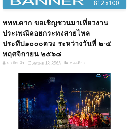
ททท.ตาก ขอเชิญชวนมาเที่ยวงาน
ประเพณีลอยกระทงสายไหล
ประทีป๑๐๐๐ดวง ระหว่างวันที่ ๒-๕
พฤศจิกายน ๒๕๖๘
นก ปีกกล้า
ตุลาคม 12, 2568
ท่องเที่ยว