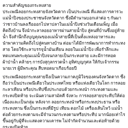
ความสำคัญของกระทงสาย
ประเพณีลอยกระทงสายจังหวัดตาก เป็นประเพณี ที่แสดงการคารวะ
แม่น้ำปิงของประชาชนจังหวัดตาก ซึ่งมีตำนานบอกเล่าต่อ ๆ กันมา
ว่าชาวบ้านลงเรือออกไปหาปลาในแม่น้ำปิงช่วงวันเดือนเพ็ญ เมื่อ
คิดถึงบ้าน จึงนำกะลาลอยอาหารผ่านสายน้ำปิง สู่คนที่บ้านซึ่งอยู่ท้าย
น้ำ จึงสำนึกถึงบุญคุณของแม่น้ำสายนี้ที่เป็นทั้งแหล่งอาหารและ
นำพาความคิดถึงไปสู่คนทางบ้าน ต่อมาได้มีการพัฒนาการทำกระทง
สาย โดยใช้กะลาบรรจุน้ำมันเทียน ลอยในแม่น้ำปิง เพื่อรำลึกและ
ทดแทนพระคุณแม่น้ำปิงจนกลายเป็นกระทงสาย และมีการทอด
ผ้าป่าน้ำ คล้ายๆ การบังสุกุลกรวดน้ำ อุทิศบุญกุศล ให้กับเจ้ากรรม
นายเวร ผู้มีพระคุณ สืบทอดมาเกือบร้อยปี
ประเพณีลอยกระทงสายจึงเป็นความภาคภูมิใจของคนจังหวัดตาก ซึ่ง
ถือว่าเป็นประเพณีเดียวในประเทศไทย หรือแห่งเดียวในโลก การลอย
กะลาเทียน หรือประทีปซึ่งประกอบด้วยกระทงนำ กระทงตามและ
กระทงปิดท้าย จะเน้นความสามัคคี จังหวะ การลอยสายประทีปให้ต่อ
เนื่องและเป็นกลุ่ม หลังจาก ลอยกระทงนำหรือกระทงประธาน หรือ
กระทงทาน ซึ่งเป็นกระทงที่มีรูป เทียน ดอกไม้ เครื่องเส้นไหว้ แม่น้ำ
ต่อด้วยกระทงตามจะมีจำนวนกระทงตามหรือประทีป มากน้อยเท่าไร
ขึ้นอยู่กับผู้ที่จะแสดงความเคารพ ไม่จำกัดจำนวนและต่อท้ายด้วย
กระทงปิดท้าย