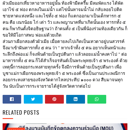
ผัวเมียออกเที่ยวหาอาหารอยู่นั้น ท้องฟ้ามืดครึ้ม มีลมพัดแรง ได้พัด
เอาไข่ ๕ ฟอง ตกลงในแม่น้ำ แต่ไข่นั้นหาจมน้ำไม่ กลับลอยไปติด
ชายหาดแห่งหนึ่ง และไข่ทั้ง ๕ ฟอง ก็แตกออกมาเป็นเด็กทารก ๕
คน คือ เณรน้อย ไก่ เต่า วัว และพญานาคที่มาเกิดนั้นเอง ทารกทั้ง ๕
คน ก็พากันตั้งจิตอธิษฐานว่า ถ้าตนทั้ง ๕ เป็นพี่น้องร่วมท้องเดียวกัน ก็
ขอให้มีโอกาสพบ พ่อแม่ด้วยเถิด
ส่วนกาเผือกสองตัวผัวเมีย เมื่อตายลงไปเกิดเป็นเทวดาอยู่บนสวรรค์
จึงมาเข้าฝันทารกทั้ง ๕ คน ว่า " หากเจ้าทั้ง ๕ คน อยากเห็นหน้าและ
ระลึกถึงพ่อแม่ ก็จงฟั่นด้ายเป็นรูปตีนกา แล้วลอยแม่น้ำคงคาไป " ต่อ
มาทารกทั้ง ๕ คน ก็ได้สำเร็จอรหันต์เป็นพระพุทธเจ้า ๕ พระองค์ ด้วย
เหตุนี้การลอยกระทงสายทุกครั้ง จึงมีการฟั่นด้ายเป็นรูปตีนกา เพื่อ
บูชาแม่กาเผือกของพระพุทธเจ้า ๕ พระองค์ ซึ่งเป็นงานประเพณีการ
ลอยกระทงสายของจังหวัดตากไหลประทีป ๑๐๐๐ ดวง สืบมาจนทุก
วัน นับเป็นการกระจายรายได้สู่จังหวัดตากต่อไป
RELATED POSTS