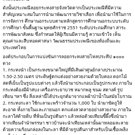
ดังนั้นประเพณีลอยกระทงสายจังหวัดตากเป็นประเพณีที่มีความ
สำคัญเหมาะสมในการนำมาพัฒนารายวิชาเลือก เพื่อนำมาใช้ในการ
การจัดการ ศึกษานอกระบบตามหลักสูตรการศึกษานอกระบบระดับ
การศึกษา ขั้นพื้นฐาน พุทธศักราช 2551 ระดับประถมศึกษา สาระ
การพัฒนาสังคม ซึ่งกำหนดให้ผู้เรียนมีความรู้ ความเข้าใจ เห็น
คุณค่าและสืบทอดศาสนา วัฒนธรรมประเพณีเของท้องถิ่นและ
ประเทศไทย
องค์ประกอบในการแบ่งขันการลอยกระทงสายไหลประทีป ๑๐๐๐
ดวง
1. กระทงนำ เป็นกระทงขนาดใหญ่ที่มีเส้นผ่าศูนย์กลางประมาณ
1.50-2.50 เมตร ประดิษฐ์ตกแต่งอย่างสวยงามด้วยใบตอง ดอกไม้
สดที่เย็บเป็นรูปแบบต่างๆ แล้วจึงนำมาประกอบเป็นรูปกระทง ภายใน
กระทงต้องมีผ้าสบง เครื่องกระยาบวช หมากพลู ขนม สตางค์ รูป
เทียน ฯลฯ ซึ่ง สิ่งเหล่านี้ได้ประยุกต์มาจากแพผ้าป่าน้ำในสมัยโบราณ
2. กระทงกะลา ใช้กะลามะพร้าวจำนวน 1,000 ใบ นำมาขัดถูให้
สะอาด ทั้งภายในและภายนอก ตกแต่งลวดลายอย่างสวยงาม ภายใน
กะลาใส่ด้ายดิบ ที่ฟั่นเป็นรูปตีนกา แล้วหล่อด้วยเทียนขี้ผึ้งซึ่งนำมา
จากเทียนจำนำพรรษา ชาวบ้านจะนำเทียนเหล่านั้นมาหลอมละลาย
ด้วยความร้อนกล่อลงในกะลา ที่มีด้ายรูปตีนกาสำหรับเป็นเชื้อเพลิง