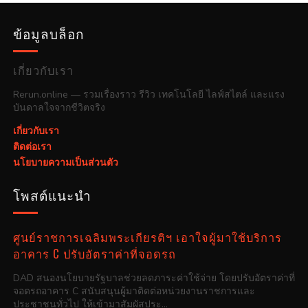
ข้อมูลบล็อก
เกี่ยวกับเรา
Rerun.online — รวมเรื่องราว รีวิว เทคโนโลยี ไลฟ์สไตล์ และแรง
บันดาลใจจากชีวิตจริง
เกี่ยวกับเรา
ติดต่อเรา
นโยบายความเป็นส่วนตัว
โพสต์แนะนำ
ศูนย์ราชการเฉลิมพระเกียรติฯ เอาใจผู้มาใช้บริการ
อาคาร C ปรับอัตราค่าที่จอดรถ
DAD สนองนโยบายรัฐบาลช่วยลดภาระค่าใช้จ่าย โดยปรับอัตราค่าที่
จอดรถอาคาร C สนับสนุนผู้มาติดต่อหน่วยงานราชการและ
ประชาชนทั่วไป ให้เข้ามาสัมผัสประ...