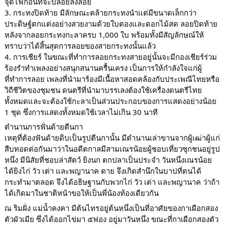
จุดไฟก่อนที่จะปล่อยลงลอย
3. กระทงปิดท้าย มีลักษณะคล้ายกระทงนำแต่มีขนาดเล็กกว่า
ประดิษฐ์ตกแต่งอย่างสวยงามด้วยใบตองและดอกไม้สด ลอยปิดท้าย
หลังจากลอยกระทงกะลาครบ 1,000 ใบ พร้อมทั้งมีสัญลักษณ์ให้
ทราบว่าได้สิ้นสุดการลอยของสายกระทงนั้นแล้ว
4. การเชียร์ ในขณะที่ทำการลอยกระทงสายอยู่นั้นจะมีกองเชียร์ร่วม
ร้องรำทำเพลงอย่างสนุกสนานครื้นเครง เป็นการให้กำลังใจแก่ผู้
ที่ทำการลอย เพลงที่นำมาร้องมีเนื้อหาสอดคล้องกับประเพณีไทยหรือ
วิถีชีวิตของชุมชน ดนตรีที่นำมาบรรเลงต้องใช้เครื่องดนตรีไทย
ทั้งหมดและจะต้องใช้กะลาเป็นส่วนประกอบของการแสดงอย่างน้อย
1 ชุด ซึ่งการแสดงทั้งหมดใช้เวลาไม่เกิน 30 นาที
ตำนานการฟั่นด้ายตีนกา
เหตุที่ต้องฟันด้ายดิบเป็นรูปตีนกานั้น มีตำนานเล่าขานจากผู้เฒ่าผู้แก่
สีบทอดต่อกันมาว่าในอดีตกาลมีสามเณรน้อยผู้ชอบเที่ยวซุกชนอยู่รูป
หนึ่ง มีนิสัยที่ชอบล่าสัตว์ ยิงนก ตกปลาเป็นประจำ วันหนึ่งเณรน้อย
ได้ยิงไก่ วัว เต่า และพญานาค ตาย จึงเกิดสำนึกในบาปที่ตนได้
กระทำมาตลอด จึงได้อธิษฐานกับพวกไก่ วัว เต่า และพญานาค ว่าถ้า
ได้เกิดมาในชาติหน้าขอให้เป็นพี่น้องท้องเดียวกัน
ณ ริมฝั่ง แม่น้ำคงคา มีต้นไทรอยู่ต้นหนึ่งเป็นที่อาศัยของกาเผือกสอง
ตัวผัวเมีย ซึ่งได้ออกไข่มา ๕ฟอง อยู่มาวันหนึ่ง ขณะที่กาเผือกสองตัว