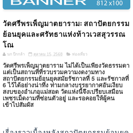
วัดศรีพรเพ็ญมาตยาราม: สถาปัตยกรรม
ย้อนยุคและศรัทธาแห่งท้าวเวสสุวรรณ
โณ
นก ปีกกล้า
ตุลาคม 15, 2568
ท่องเที่ยว
วัดศรีพรเพ็ญมาตยาราม ไม่ได้เป็นเพียงวัดธรรมดา
แต่เป็นสถานที่ที่รวบรวมความงดงามทาง
สถาปัตยกรรมย้อนยุคสมัยรัชกาลที่ 5 และรัชกาลที่
6 ไว้ได้อย่างน่าทึ่ง ท่ามกลางบรรยากาศอันเงียบ
สงบของอำเภอแม่สอด วัดแห่งนี้จึงเปรียบเสมือน
เพชรเม็ดงามที่ซ่อนตัวอยู่ และรอคอยให้ผู้คน
เข้าไปสัมผัส
เรื่องราวเบื้องหลังสถาปัตยกรรมย้อนยุค