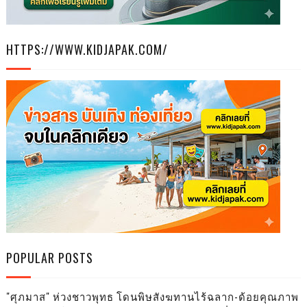
HTTPS://WWW.KIDJAPAK.COM/
POPULAR POSTS
"ศุภมาส" ห่วงชาวพุทธ โดนพิษสังฆทานไร้ฉลาก-ด้อยคุณภาพ