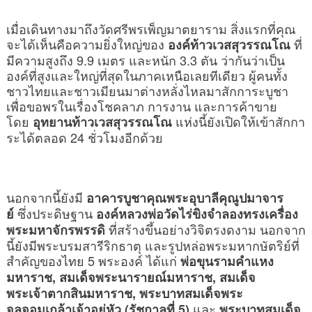
เมื่อเดินทางมาถึงวัดศรีพรเพ็ญมาตยาราม สิ่งแรกที่คุณ
จะได้เห็นคือความยิ่งใหญ่ของ
ที่
องค์ท้าวเวสสุวรรณโณ
มีความสูงถึง 9.9 เมตร และหนัก 3.3 ตัน ว่ากันว่าเป็น
องค์ที่สูงและใหญ่ที่สุดในภาคเหนือเลยทีเดียว ผู้คนทั้ง
ชาวไทยและชาวเมียนมาต่างหลั่งไหลมาสักการะบูชา
เพื่อขอพรในเรื่องโชคลาภ การงาน และการค้าขาย
โดย
แห่งนี้ยังเปิดให้เข้าสักกา
อุทยานท้าวเวสสุวรรณโณ
ระได้ตลอด 24 ชั่วโมงอีกด้วย
นอกจากนี้ยังมี
อาคารบูชาคุณพระอุบาลีคุณูปมาจาร
ซึ่งประดิษฐาน
ย์
องค์หลวงพ่อวัดไร่ขิงจำลองทรงเครื่อง
ที่สร้างขึ้นอย่างวิจิตรงดงาม นอกจาก
พระมหาจักรพรรดิ
นี้ยังมีพระบรมสารีริกธาตุ และรูปหล่อพระมหากษัตริย์ที่
สำคัญของไทย 5 พระองค์ ได้แก่
พ่อขุนรามคำแหง
มหาราช, สมเด็จพระนารายณ์มหาราช, สมเด็จ
พระเจ้าตากสินมหาราช, พระบาทสมเด็จพระ
และ
จุลจอมเกล้าเจ้าอยู่หัว (รัชกาลที่ 5)
พระบาทสมเด็จ