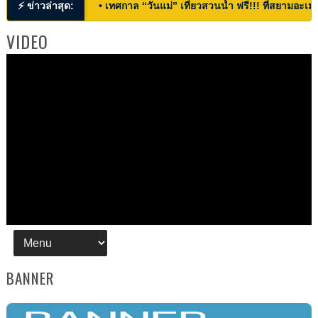
⚡ ข่าวล่าสุด:
• เทศกาล “วันแม่” เที่ยวสวนน้ำ ฟรี!!! ที่สยามอะเมซ
VIDEO
BANNER