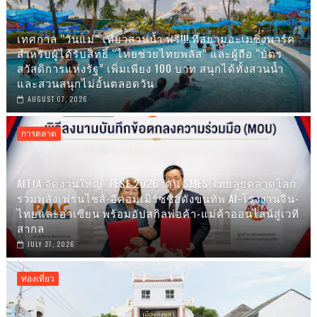
เทศกาล “วันแม่” เที่ยวสวนน้ำ ฟรี!!! ที่สยามอะเมซิ่งพาร์ค
สำหรับผู้ได้รับสิทธิ์ “ไทยช่วยไทยพลัส” และผู้ถือ “บัตร
สวัสดิการแห่งรัฐ” เพิ่มเพียง 100 บาท สนุกได้ทั้งสวนน้ำ
และสวนสนุกไม่อั้นตลอดวัน
AUGUST 07, 2026
การตลาด
AITIA จัดงานใหญ่ ‘TESE 2026’ ดัน SMES ไทยลุยตลาดโลก
รวมพลังเฟรนไชส์-อีคอมเมิร์ซชื่อดังขนทัพ AI-โรงงานจีน-
ไทยและอาเซียน พร้อมอัปสกิลพ่อค้า-แม่ค้าออนไลน์สู่เวที
สากล
JULY 27, 2026
ท่องเที่ยว