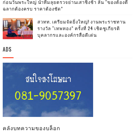
ก่อนวันพระใหญ่ นำทีมลุยตรวจย่านเสาชิงช้า ลั่น “ของต้องดี
ฉลากต้องครบ ราคาต้องชัด”
สวทท. เตรียมจัดยิ่งใหญ่! งานพระราชทาน
รางวัล “เทพทอง” ครั้งที่ 24 เชิดชูเกียรติ
บุคลากรและองค์กรสื่อดีเด่น
ADS
คลังบทความของบล็อก