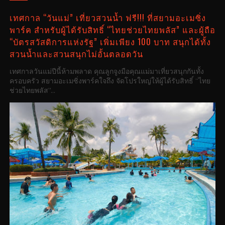
เทศกาล “วันแม่” เที่ยวสวนน้ำ ฟรี!!! ที่สยามอะเมซิ่ง
พาร์ค สำหรับผู้ได้รับสิทธิ์ “ไทยช่วยไทยพลัส” และผู้ถือ
“บัตรสวัสดิการแห่งรัฐ” เพิ่มเพียง 100 บาท สนุกได้ทั้ง
สวนน้ำและสวนสนุกไม่อั้นตลอดวัน
เทศกาลวันแม่ปีนี้ห้ามพลาด คุณลูกจูงมือคุณแม่มาเที่ยวสนุกกันทั้ง
ครอบครัว สยามอะเมซิ่งพาร์คใจถึง จัดโปรใหญ่ให้ผู้ได้รับสิทธิ์ “ไทย
ช่วยไทยพลัส”...