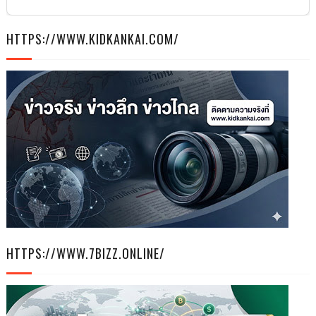
HTTPS://WWW.KIDKANKAI.COM/
HTTPS://WWW.7BIZZ.ONLINE/