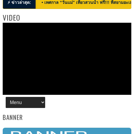
⚡ ข่าวล่าสุด:
• เทศกาล “วันแม่” เที่ยวสวนน้ำ ฟรี!!! ที่สยามอะเมซ
VIDEO
BANNER