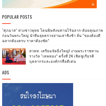
POPULAR POSTS
"ศุภมาส" ห่วงชาวพุทธ โดนพิษสังฆทานไร้ฉลาก-ด้อยคุณภาพ
ก่อนวันพระใหญ่ นำทีมลุยตรวจย่านเสาชิงช้า ลั่น “ของต้องดี
ฉลากต้องครบ ราคาต้องชัด”
สวทท. เตรียมจัดยิ่งใหญ่! งานพระราชทาน
รางวัล “เทพทอง” ครั้งที่ 24 เชิดชูเกียรติ
บุคลากรและองค์กรสื่อดีเด่น
ADS