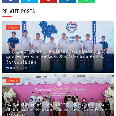
RELATED POSTS
ราชการ
“รมว.พัฒนา” คิกออฟ อสพ. เสริมทีมระบบสุขภาพปฐมภูมิ
ดูแลสุขภาพประชาชนถึงครัวเรือน ไม่ทดแทน-ทับซ้อน
วิชาชีพหรือ อสม
JULY 23, 2026
ราชการ
พม. มอบรับรางวัล “ประชาบดี” ปี 2569 เชิดชูต้นแบบผู้
เสียสละ จุดประกายสังคมแห่งการแบ่งปัน โดยไม่ทิ้งใคร
ไว้ข้างหลัง