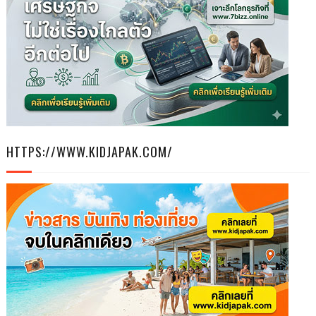
HTTPS://WWW.KIDJAPAK.COM/