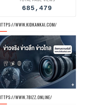
685,479
HTTPS://WWW.KIDKANKAI.COM/
HTTPS://WWW.7BIZZ.ONLINE/