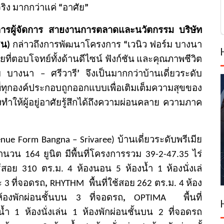
ริง มากกว่าแค่
“
อาศัย
”
มการผู้จัดการ สายงานการตลาดและนวัตกรรม บริษัท
ชน)
กล่าวถึงการพั
ฒนาโครงการ
“
เวนิว ฟอร์ม บางนา
ยที่
ตอบโจทย์ทั้งด้านดีไซน์ ฟังก์ชัน และคุณภาพชีวิต
ม บางนา – ศรีวารี
’
จึงเป็นมากกว่าบ้านเดี่
ยวระดับ
ที่ทุกองค์ประกอบถูกออกแบบเพื่
อเติมเต็มความสุขของ
งทำให้
ผู้อยู่อาศัยรู้สึกได้ถึงความผ่
อนคลาย ความภาค
enue Form Bangna – Srivaree)
บ้านเดี่ยวระดับพรี
เมีย
ำนว
น
164
ยูนิต มีพื้นที่โครงการรวม
39-2-47.35
ไร่
ช้สอย
310
ตร.ม.
4
ห้
องนอน
5
ห้องน้ำ
1
ห้องนั่งเล่
ะ
3
ที่จอดรถ
,
RHYTHM
พื้นที่
ใช้สอย
262
ตร.ม.
4
ห้อง
ห้องพั
กผ่อนชั้นบน
3
ที่จอดรถ
,
OPTIMA
พื้นที่
งน้ำ
1
ห้องนั่งเล่
น
1
ห้องพักผ่อนชั้นบน
2
ที่
จอดรถ