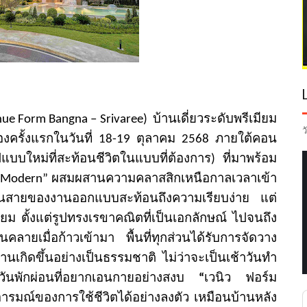
nue Form Bangna – Srivaree)
บ้านเดี่ยวระดับพรี
เมียม
ว
งครั้
งแรกในวันที่
18-19
ตุลาคม
2568
ภายใต้คอน
ปแบบใหม่ที่สะท้อนชีวิ
ตในแบบที่ต้องการ) ที่มาพร้อม
 Modern”
ผสมผสานความคลาสสิกเหนื
อกาลเวลาเข้า
ส้นสายของงานออกแบบสะท้
อนถึงความเรียบง่าย แต่
ม ตั้งแต่รูปทรงเรขาคณิตที่เป็
นเอกลักษณ์ ไปจนถึง
อนคลายเมื่
อก้าวเข้ามา พื้นที่ทุกส่วนได้รับการจั
ดวาง
านเกิดขึ้นอย่างเป็นธรรมชาติ ไม่ว่าจะเป็นเช้าวันทำ
นพักผ่อนที่
อยากเอนกายอย่างสงบ
“
เวนิว ฟอร์ม
ารมณ์ของการใช้ชีวิตได้อย่
างลงตัว เหมือนบ้านหลัง