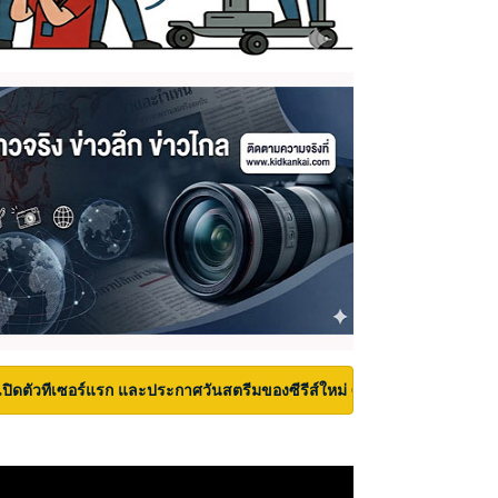
เปิดตัวทีเซอร์แรก และประกาศวันสตรีมของซีรีส์ใหม่ Carrie บนเวที San