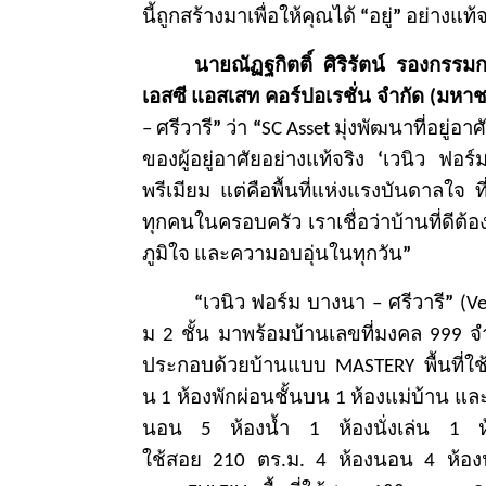
นี้ถูกสร้างมาเพื่
อให้คุณได้
“
อยู่
”
อย่างแท้จ
นายณัฏฐกิตติ์ ศิริรัตน์ รองกรร
เอสซี แอสเสท คอร์ปอเรชั่น จำกัด (มหา
– ศรีวารี
”
ว่า
“
SC Asset
มุ่งพัฒนาที่อยู่อาศั
ของผู้อยู่อาศั
ยอย่างแท้จริง
‘
เวนิว ฟอร์
พรีเมียม แต่คือพื้นที่แห่งแรงบันดาลใจ 
ทุ
กคนในครอบครัว เราเชื่อว่าบ้านที่ดีต้อ
ภูมิใจ และความอบอุ่นในทุกวัน
”
“
เวนิว ฟอร์ม บางนา – ศรีวารี
”
(V
ม
2
ชั้น มาพร้อมบ้านเลขที่มงคล
999
จ
ประกอบด้วยบ้านแบบ
MASTERY
พื้
นที่ใ
น
1
ห้องพักผ่อนชั้นบน
1
ห้
องแม่บ้าน แล
นอน
5
ห้
องน้ำ
1
ห้องนั่งเล่น
1
ใช้สอย
210
ตร.ม.
4
ห้
องนอน
4
ห้อ