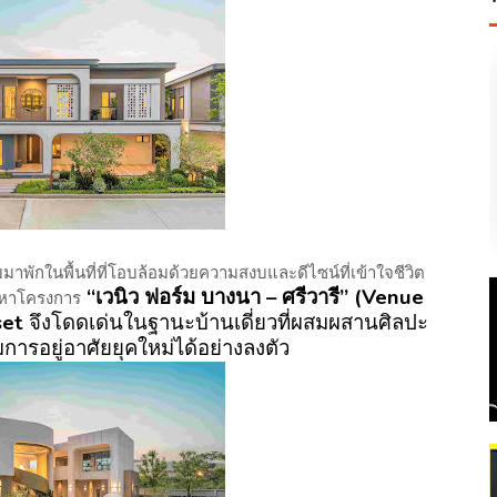
าพักในพื้นที่ที่
โอบล้อมด้วยความสงบและดีไซน์ที่
เข้าใจชีวิต
“
เว
นิว ฟอร์ม บางนา – ศรีวารี
” (Venue
หาโครงการ
set
จึงโดดเด่นในฐานะบ้านเดี่
ยวที่ผสมผสานศิลปะ
การอยู่
อาศัยยุคใหม่ได้อย่างลงตัว