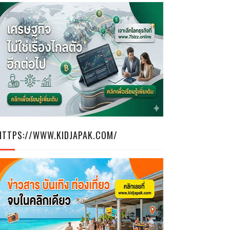
HTTPS://WWW.KIDJAPAK.COM/