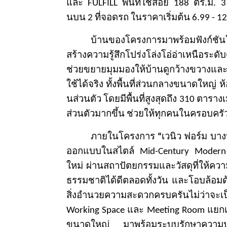
และ
FULFILL
พื้นที่ใช้สอย
188
ตร.ม.
นบน
2
ที่จอดรถ ในราคาเริ่มต้น
6.99 - 12
บ้านของโครงการมาพร้อมฟังก์ชั
น
สร้างความรู้สึกโปร่งโล่งโอ่
อ่าเหนือระดั
ช่วยขยายมุมมองให้บ้านดู
กว้างขวางแล
ใช้ได้จริง ทั้งพื้นที่ส่วนกลางขนาดใหญ่ ห
นส่วนตัว โดยมีพื้นที่สูงสุดถึง
310
ตารา
งเ
ส่วนตั
วมากขึ้น ช่วยให้ทุกคนในครอบครั
ภายในโครงการ
“
เวนิว ฟอร์ม
บาง
ออกแบบในสไตล์
Mid-Century
Moder
ใหม่ ผ่านสถาปัตยกรรมและวัสดุที่ให้
ควา
ธรรมชาติได้ดีตลอดทั้งวัน และโอบล้อมด้วยพ
สิ่
งอำนวยความสะดวกครบครันไม่ว่
าจะเป
Working Space
และ
Meeting Room
แยกเ
ขนาดใหญ่ มาพร้อมระบบรักษาความป