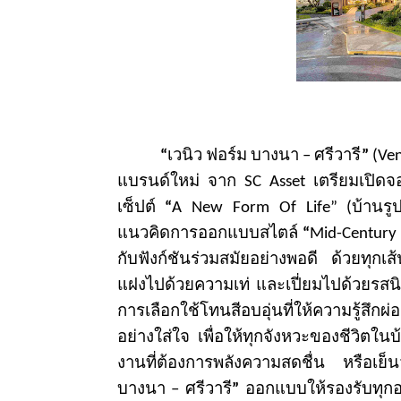
“
เวนิว ฟอร์ม บางนา – ศรีวารี
”
(Ve
แบรนด์ใหม่ จาก
SC Asset
เตรียมเปิดจอ
เซ็ปต์
“
A New Form Of Life” (
บ้านรู
แนวคิดการออกแบบสไตล์
“
Mid-Century
กับฟังก์ชันร่วมสมั
ยอย่างพอดี ด้วยทุกเ
แฝงไปด้วยความเท่ และเปี่ยมไปด้วยรสนิย
การเลือกใช้โทนสีอบอุ่
นที่ให้ความรู้สึกผ่
อย่างใส่ใจ เพื่อให้ทุกจังหวะของชีวิตในบ้
งานที่ต้
องการพลังความสดชื่น หรือเย็นวั
บางนา – ศรีวารี
”
ออกแบบให้รองรับทุ
กอ