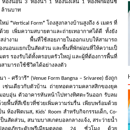
3
ห้องนอน
3
ห้องน้ำ
1
ห้
องนั่งเล่น
1
ห้องพักผ่อนชั้
ล้านบาท
ใหม่
“
Vertical Form
”
โถงสูงกลางบ้านสูงถึง
6
เ
มตร ที่
บด้วย เพิ่มความสบายตาและถ่
ายเทอากาศได้ดี ทั้งยัง
ะสง่างาม พื้นที่ใช้สอยภายในออกแบบให้
สามารถ
้องนอนแยกเป็นสัดส่วน และพื้นที่พักผ่อนที่ให้ความเป็
มตร รองรับได้ทั้งครอบครัวใหญ่ และผู้ที่ต้องการพื้นที่
วสามารถใช้ชีวิตได้อย่างลงตัว
นา – ศรีวารี
”
(Venue Form Bangna – Srivaree)
ยังถูก
n
เช่นเดียวกั
บตัวบ้าน ถ่ายทอดความคลาสสิกของยุค
มอบอุ่น ตัวอาคารหันหน้าไปทางทิศตะวั
นออก รับลม
ื้นที่สีเขียวที่
ช่วยเพิ่มความร่มรื่น เพียบพร้อมด้วย
็น ห้องฟิตเนส
,
Kids’ Room
สำหรับกิจกรรมเด็ก
,
Co-
ป็นสัดส่วน
,
สนามบาสเก
ตบอลกลางแจ้ง
,
สระว่ายน้ำ
ลอดภั
ยระดับพรีเมียมตลอด
24
ชั่วโมง ด้วย